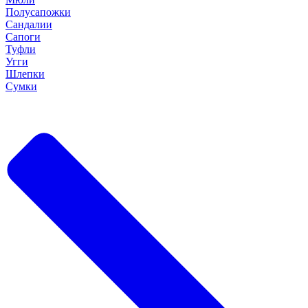
Полусапожки
Сандалии
Сапоги
Туфли
Угги
Шлепки
Сумки