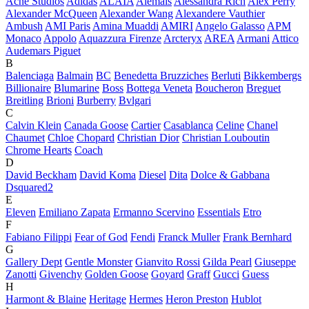
Acne Studios
Adidas
ALAÏA
Alemais
Alessandra Rich
Alex Perry
Alexander McQueen
Alexander Wang
Alexandere Vauthier
Ambush
AMI Paris
Amina Muaddi
AMIRI
Angelo Galasso
APM
Monaco
Appolo
Aquazzura Firenze
Arcteryx
AREA
Armani
Attico
Audemars Piguet
B
Balenciaga
Balmain
BC
Benedetta Bruzziches
Berluti
Bikkembergs
Billionaire
Blumarine
Boss
Bottega Veneta
Boucheron
Breguet
Breitling
Brioni
Burberry
Bvlgari
C
Calvin Klein
Canada Goose
Cartier
Casablanca
Celine
Chanel
Chaumet
Chloe
Chopard
Christian Dior
Christian Louboutin
Chrome Hearts
Coach
D
David Beckham
David Koma
Diesel
Dita
Dolce & Gabbana
Dsquared2
E
Eleven
Emiliano Zapata
Ermanno Scervino
Essentials
Etro
F
Fabiano Filippi
Fear of God
Fendi
Franck Muller
Frank Bernhard
G
Gallery Dept
Gentle Monster
Gianvito Rossi
Gilda Pearl
Giuseppe
Zanotti
Givenchy
Golden Goose
Goyard
Graff
Gucci
Guess
H
Harmont & Blaine
Heritage
Hermes
Heron Preston
Hublot