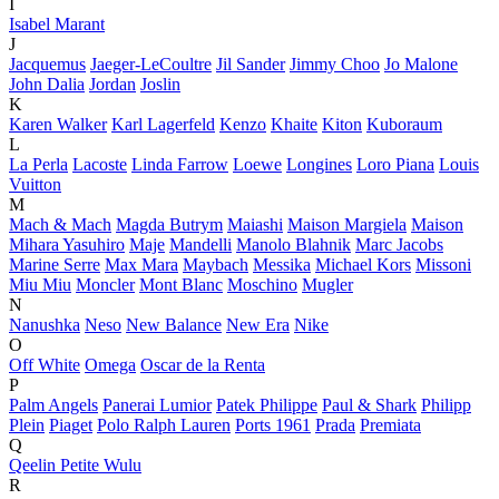
I
Isabel Marant
J
Jacquemus
Jaeger-LeCoultre
Jil Sander
Jimmy Choo
Jo Malone
John Dalia
Jordan
Joslin
K
Karen Walker
Karl Lagerfeld
Kenzo
Khaite
Kiton
Kuboraum
L
La Perla
Lacoste
Linda Farrow
Loewe
Longines
Loro Piana
Louis
Vuitton
M
Mach & Mach
Magda Butrym
Maiashi
Maison Margiela
Maison
Mihara Yasuhiro
Maje
Mandelli
Manolo Blahnik
Marc Jacobs
Marine Serre
Max Mara
Maybach
Messika
Michael Kors
Missoni
Miu Miu
Moncler
Mont Blanc
Moschino
Mugler
N
Nanushka
Neso
New Balance
New Era
Nike
O
Off White
Omega
Oscar de la Renta
P
Palm Angels
Panerai Lumior
Patek Philippe
Paul & Shark
Philipp
Plein
Piaget
Polo Ralph Lauren
Ports 1961
Prada
Premiata
Q
Qeelin Petite Wulu
R