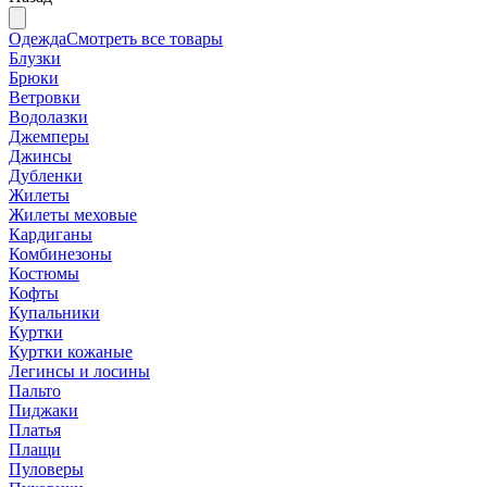
Одежда
Смотреть все товары
Блузки
Брюки
Ветровки
Водолазки
Джемперы
Джинсы
Дубленки
Жилеты
Жилеты меховые
Кардиганы
Комбинезоны
Костюмы
Кофты
Купальники
Куртки
Куртки кожаные
Легинсы и лосины
Пальто
Пиджаки
Платья
Плащи
Пуловеры