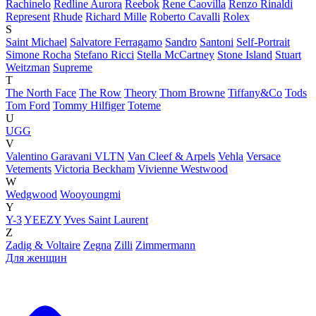
Rachinelo
Redline Aurora
Reebok
Rene Caovilla
Renzo Rinaldi
Represent
Rhude
Richard Mille
Roberto Cavalli
Rolex
S
Saint Michael
Salvatore Ferragamo
Sandro
Santoni
Self-Portrait
Simone Rocha
Stefano Ricci
Stella McCartney
Stone Island
Stuart
Weitzman
Supreme
T
The North Face
The Row
Theory
Thom Browne
Tiffany&Co
Tods
Tom Ford
Tommy Hilfiger
Toteme
U
UGG
V
Valentino Garavani VLTN
Van Cleef & Arpels
Vehla
Versace
Vetements
Victoria Beckham
Vivienne Westwood
W
Wedgwood
Wooyoungmi
Y
Y-3
YEEZY
Yves Saint Laurent
Z
Zadig & Voltaire
Zegna
Zilli
Zimmermann
Для женщин