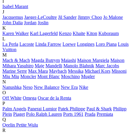
I
Isabel Marant
J
Jacquemus
Jaeger-LeCoultre
Jil Sander
Jimmy Choo
Jo Malone
John Dalia
Jordan
Joslin
K
Karen Walker
Karl Lagerfeld
Kenzo
Khaite
Kiton
Kuboraum
L
La Perla
Lacoste
Linda Farrow
Loewe
Longines
Loro Piana
Louis
Vuitton
M
Mach & Mach
Magda Butrym
Maiashi
Maison Margiela
Maison
Mihara Yasuhiro
Maje
Mandelli
Manolo Blahnik
Marc Jacobs
Marine Serre
Max Mara
Maybach
Messika
Michael Kors
Missoni
Miu Miu
Moncler
Mont Blanc
Moschino
Mugler
N
Nanushka
Neso
New Balance
New Era
Nike
O
Off White
Omega
Oscar de la Renta
P
Palm Angels
Panerai Lumior
Patek Philippe
Paul & Shark
Philipp
Plein
Piaget
Polo Ralph Lauren
Ports 1961
Prada
Premiata
Q
Qeelin Petite Wulu
R