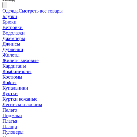
Одежда
Смотреть все товары
Блузки
Брюки
Ветровки
Водолазки
Джемперы
Джинсы
Дубленки
Жилеты
Жилеты меховые
Кардиганы
Комбинезоны
Костюмы
Кофты
Купальники
Куртки
Куртки кожаные
Легинсы и лосины
Пальто
Пиджаки
Платья
Плащи
Пуловеры