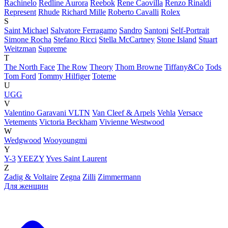
Rachinelo
Redline Aurora
Reebok
Rene Caovilla
Renzo Rinaldi
Represent
Rhude
Richard Mille
Roberto Cavalli
Rolex
S
Saint Michael
Salvatore Ferragamo
Sandro
Santoni
Self-Portrait
Simone Rocha
Stefano Ricci
Stella McCartney
Stone Island
Stuart
Weitzman
Supreme
T
The North Face
The Row
Theory
Thom Browne
Tiffany&Co
Tods
Tom Ford
Tommy Hilfiger
Toteme
U
UGG
V
Valentino Garavani VLTN
Van Cleef & Arpels
Vehla
Versace
Vetements
Victoria Beckham
Vivienne Westwood
W
Wedgwood
Wooyoungmi
Y
Y-3
YEEZY
Yves Saint Laurent
Z
Zadig & Voltaire
Zegna
Zilli
Zimmermann
Для женщин