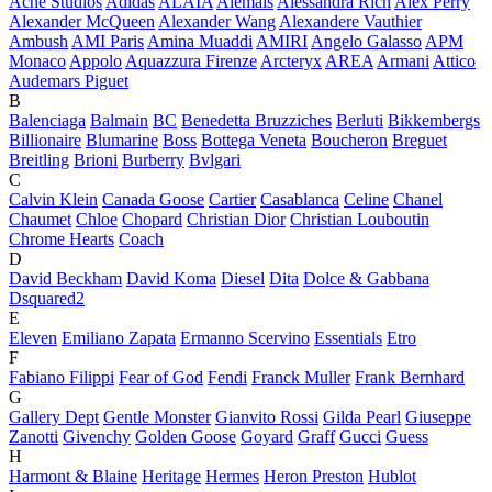
Acne Studios
Adidas
ALAÏA
Alemais
Alessandra Rich
Alex Perry
Alexander McQueen
Alexander Wang
Alexandere Vauthier
Ambush
AMI Paris
Amina Muaddi
AMIRI
Angelo Galasso
APM
Monaco
Appolo
Aquazzura Firenze
Arcteryx
AREA
Armani
Attico
Audemars Piguet
B
Balenciaga
Balmain
BC
Benedetta Bruzziches
Berluti
Bikkembergs
Billionaire
Blumarine
Boss
Bottega Veneta
Boucheron
Breguet
Breitling
Brioni
Burberry
Bvlgari
C
Calvin Klein
Canada Goose
Cartier
Casablanca
Celine
Chanel
Chaumet
Chloe
Chopard
Christian Dior
Christian Louboutin
Chrome Hearts
Coach
D
David Beckham
David Koma
Diesel
Dita
Dolce & Gabbana
Dsquared2
E
Eleven
Emiliano Zapata
Ermanno Scervino
Essentials
Etro
F
Fabiano Filippi
Fear of God
Fendi
Franck Muller
Frank Bernhard
G
Gallery Dept
Gentle Monster
Gianvito Rossi
Gilda Pearl
Giuseppe
Zanotti
Givenchy
Golden Goose
Goyard
Graff
Gucci
Guess
H
Harmont & Blaine
Heritage
Hermes
Heron Preston
Hublot