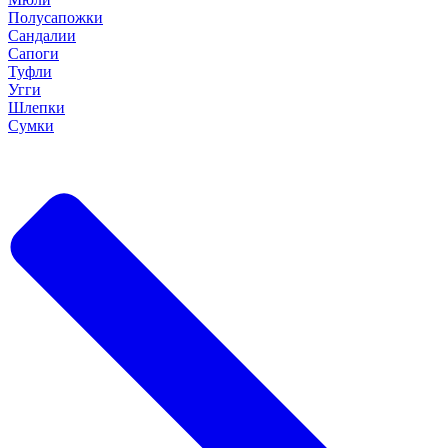
Полусапожки
Сандалии
Сапоги
Туфли
Угги
Шлепки
Сумки