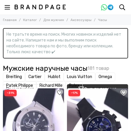
Назад
Назад
Главная
Каталог
Для мужчин
Аксессуары
Часы
Для мужчин
Аксессуары
Смотреть все товары
Смотреть все товары
Не тратьте время на поиск. Многих новинок и изделий нет
Одежда
Бейсболки и кепки
на сайте. Напишите нам и мы выполним поиск
Обувь
Брелоки
необходимого товара по фото, бренду или коллекции.
Сумки
Галстуки
Только люкс качество ✔️
Аксессуары
Носки
Очки
Мужские наручные часы
Панамы
Breitling
Cartier
Hublot
Louis Vuitton
Omega
Перчатки
Patek Philippe
Richard Mille
Rolex
Ремни
Фильтр товаров
Часы
−31%
−17%
Шапки
Шарфы
Обложки для документов