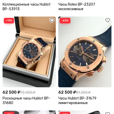
Коллекционные часы Hublot
Часы Rolex BP-23207
BP-53913
эксклюзивные
−17%
−23%
62 500 ₽
62 500 ₽
75 000 ₽
81 250 ₽
Роскошные часы Hublot BP-
Часы Hublot BP-31679
31680
лимитированные