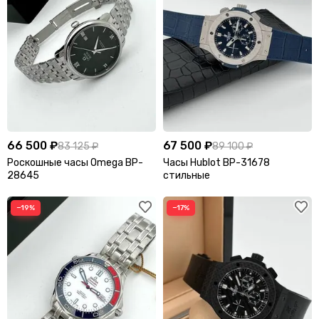
66 500 ₽
67 500 ₽
83 125 ₽
89 100 ₽
Роскошные часы Omega BP-
Часы Hublot BP-31678
28645
стильные
−19%
−17%