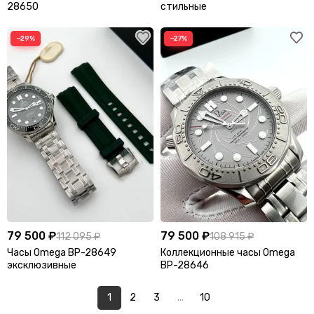
28650
стильные
−29%
−27%
79 500 ₽
79 500 ₽
112 095 ₽
108 915 ₽
Часы Omega BP-28649
Коллекционные часы Omega
эксклюзивные
BP-28646
1
2
3
...
10