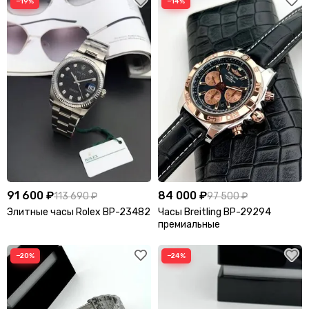
−19%
−14%
91 600 ₽
84 000 ₽
113 690 ₽
97 500 ₽
Элитные часы Rolex BP-23482
Часы Breitling BP-29294
премиальные
−20%
−24%