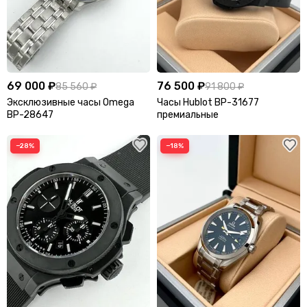
69 000 ₽
76 500 ₽
85 560 ₽
91 800 ₽
Эксклюзивные часы Omega
Часы Hublot BP-31677
BP-28647
премиальные
−28%
−18%