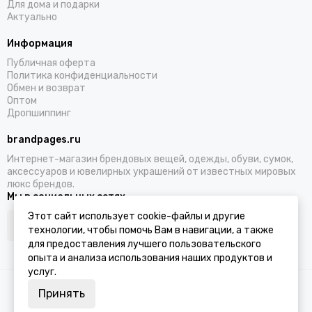
Для дома и подарки
Актуально
Информация
Публичная оферта
Политика конфиденциальности
Обмен и возврат
Оптом
Дропшиппинг
brandpages.ru
Интернет-магазин брендовых вещей, одежды, обуви, сумок,
аксессуаров и ювелирных украшений от известных мировых
люкс брендов.
Мы в социальных сетях
Этот сайт использует cookie-файлы и другие
технологии, чтобы помочь Вам в навигации, а также
для предоставления лучшего пользовательского
опыта и анализа использования наших продуктов и
услуг.
2026 © BRANDPAGES.
Карта сайта
Принять