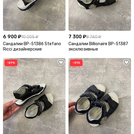
6 900 ₽
7 300 ₽
10 005 ₽
8 760 ₽
Сандалии BP-51386 Stefano
Сандалии Billionaire BP-51387
Ricci дизайнерские
эксклюзивные
−29%
−31%