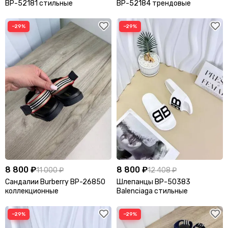
BP-52181 стильные
BP-52184 трендовые
−29%
−29%
8 800 ₽
8 800 ₽
11 000 ₽
12 408 ₽
Сандалии Burberry BP-26850
Шлепанцы BP-50383
коллекционные
Balenciaga стильные
−29%
−29%