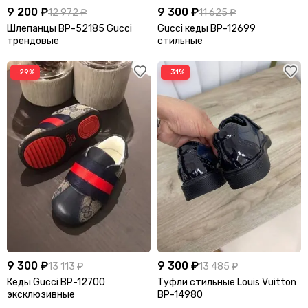
9 200 ₽
9 300 ₽
12 972 ₽
11 625 ₽
Шлепанцы BP-52185 Gucci
Gucci кеды BP-12699
трендовые
стильные
−29%
−31%
9 300 ₽
9 300 ₽
13 113 ₽
13 485 ₽
Кеды Gucci BP-12700
Туфли стильные Louis Vuitton
эксклюзивные
BP-14980