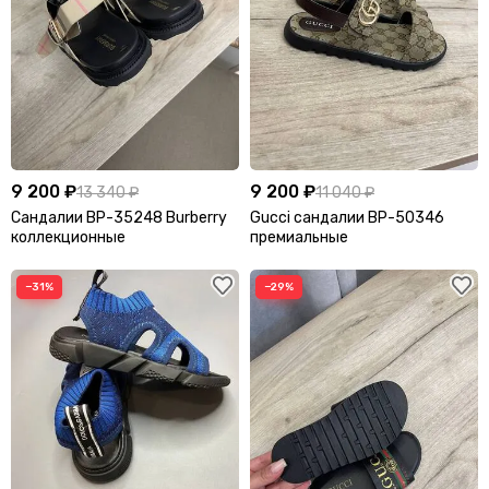
9 200 ₽
9 200 ₽
13 340 ₽
11 040 ₽
Сандалии BP-35248 Burberry
Gucci сандалии BP-50346
коллекционные
премиальные
−31%
−29%