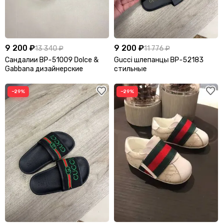
9 200 ₽
9 200 ₽
13 340 ₽
11 776 ₽
Сандалии BP-51009 Dolce &
Gucci шлепанцы BP-52183
Gabbana дизайнерские
стильные
−29%
−29%