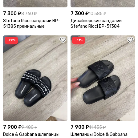
7 300 ₽
7 300 ₽
8 760 ₽
10 585 ₽
Stefano Ricci сандалии BP-
Дизайнерские сандалии
51385 премиальные
Stefano Ricci BP-51384
−29%
−31%
7 900 ₽
7 900 ₽
9 480 ₽
11 455 ₽
Dolce & Gabbana шлепанцы
Шлепанцы Dolce & Gabbana