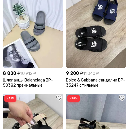
8 800 ₽
9 200 ₽
10 912 ₽
11 040 ₽
Шлепанцы Balenciaga BP-
Dolce & Gabbana сандалии BP-
50382 премиальные
35247 стильные
−31%
−29%