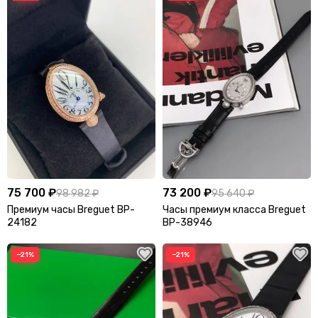
Graff
Gucci
Guess
H
Harmont & Blaine
Heritage
Hermes
Heron Preston
Hublot
I
75 700 ₽
73 200 ₽
98 982 ₽
95 640 ₽
Isabel Marant
Премиум часы Breguet BP-
Часы премиум класса Breguet
24182
BP-38946
J
−21%
−21%
Jacquemus
Jaeger-LeCoultre
Jil Sander
Jimmy Choo
Jo Malone
John Dalia