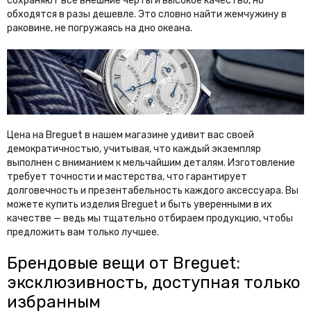
сохраняют все внешние черты и высокое качество, но
The North Face
The Row
обходятся в разы дешевле. Это словно найти жемчужину в
раковине, не погружаясь на дно океана.
Theory
Thom Browne
Tiffany&Co
Tods
Tom Ford
Tommy Hilfiger
Toteme
U
Цена на Breguet в нашем магазине удивит вас своей
демократичностью, учитывая, что каждый экземпляр
UGG
выполнен с вниманием к мельчайшим деталям. Изготовление
требует точности и мастерства, что гарантирует
V
долговечность и презентабельность каждого аксессуара. Вы
можете купить изделия Breguet и быть уверенными в их
Valentino Garavani VLTN
Van Cleef & Arpels
качестве — ведь мы тщательно отбираем продукцию, чтобы
предложить вам только лучшее.
Vehla
Versace
Vetements
Victoria Beckham
Брендовые вещи от Breguet:
эксклюзивность, доступная только
Vivienne Westwood
избранным