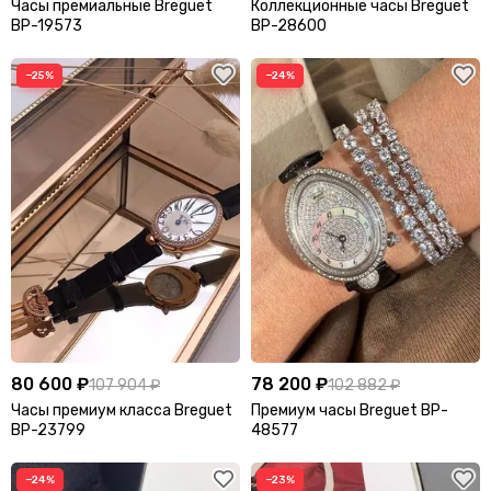
Часы премиальные Breguet
Коллекционные часы Breguet
E
BP-19573
BP-28600
Eleven
Emiliano Zapata
−25%
−24%
Ermanno Scervino
Essentials
Etro
F
Fabiano Filippi
Fear of God
Fendi
Franck Muller
Frank Bernhard
G
Gallery Dept
Gentle Monster
80 600 ₽
78 200 ₽
107 904 ₽
102 882 ₽
Часы премиум класса Breguet
Премиум часы Breguet BP-
Gianvito Rossi
Gilda Pearl
BP-23799
48577
Giuseppe Zanotti
Givenchy
−24%
−23%
Golden Goose
Goyard