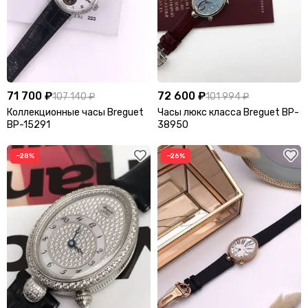
APM Monaco
Appolo
Aquazzura Firenze
Arcteryx
AREA
Armani
Attico
Audemars Piguet
71 700 ₽
72 600 ₽
107 140 ₽
101 994 ₽
Коллекционные часы Breguet
Часы люкс класса Breguet BP-
B
BP-15291
38950
Balenciaga
Balmain
−28%
−26%
BC
Benedetta Bruzziches
Berluti
Bikkembergs
Billionaire
Blumarine
Boss
Bottega Veneta
Boucheron
Breguet
Breitling
Brioni
Burberry
Bvlgari