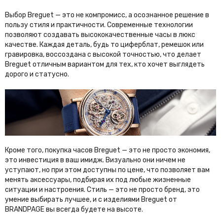
W
Выбор Breguet — это не компромисс, а осознанное решение в
Wedgwood
Wooyoungmi
пользу стиля и практичности. Современные технологии
позволяют создавать высококачественные часы в люкс
Y
качестве. Каждая деталь, будь то циферблат, ремешок или
гравировка, воссоздана с высокой точностью, что делает
Y-3
YEEZY
Breguet отличным вариантом для тех, кто хочет выглядеть
Yves Saint Laurent
дорого и статусно.
Z
Zadig & Voltaire
Zegna
Zilli
Zimmermann
Кроме того, покупка часов Breguet — это не просто экономия,
это инвестиция в ваш имидж. Визуально они ничем не
уступают, но при этом доступны по цене, что позволяет вам
менять аксессуары, подбирая их под любые жизненные
ситуации и настроения. Стиль — это не просто бренд, это
умение выбирать лучшее, и с изделиями Breguet от
BRANDPAGE вы всегда будете на высоте.