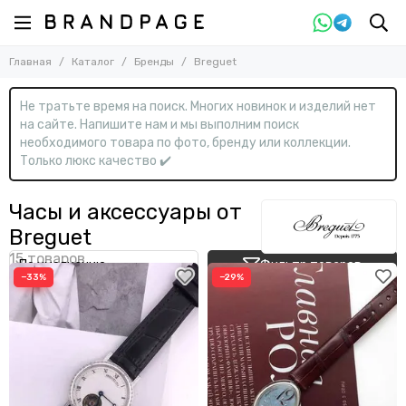
Назад
Главная
Каталог
Бренды
Breguet
Бренды
Смотреть все бренды
Не тратьте время на поиск. Многих новинок и изделий нет
0-9
на сайте. Напишите нам и мы выполним поиск
необходимого товара по фото, бренду или коллекции.
13DE Marzo
Только люкс качество ✔️
A
Часы и аксессуары от
Acne Studios
Adidas
Breguet
ALAÏA
Alemais
Фильтр товаров
Alessandra Rich
Alex Perry
−33%
−29%
Alexander McQueen
Alexander Wang
Alexandere Vauthier
Ambush
AMI Paris
Amina Muaddi
AMIRI
Angelo Galasso