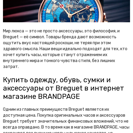
Rachinelo
Redline Aurora
Reebok
Rene Caovilla
Renzo Rinaldi
Represent
Rhude
Richard Mille
Мир люкса — это не просто аксессуары, это философия, и
Breguet — её символ. Товары бренда дают возможность
Roberto Cavalli
Rolex
ощутить вкус настоящей роскоши, не теряя при этом
здравого смысла. Наши вещи идеально подходят для тех, кто
S
хочет купить часы, которые станут отражением их
внутреннего мира и тонкого чувства стиля, без лишних
Saint Michael
Salvatore Ferragamo
затрат.
Sandro
Santoni
Купить одежду, обувь, сумки и
Self-Portrait
Simone Rocha
аксессуары от Breguet в интернет
Stefano Ricci
Stella McCartney
магазине BRANDPAGE
Stone Island
Stuart Weitzman
Одним из главных преимуществ Breguet является их
Supreme
доступная цена. Покупка оригинальных часов и аксессуаров
Breguet требует значительных финансовых вложений, что не
T
всегда оправдано. В то время как в магазине BRANDPAGE, часы