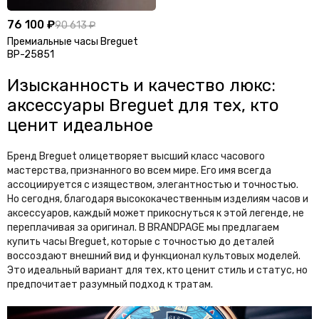
O
76 100 ₽
90 613 ₽
Off White
Omega
Премиальные часы Breguet
BP-25851
Oscar de la Renta
Изысканность и качество люкс:
P
аксессуары Breguet для тех, кто
Palm Angels
Panerai Lumior
ценит идеальное
Patek Philippe
Paul & Shark
Бренд Breguet олицетворяет высший класс часового
Philipp Plein
Piaget
мастерства, признанного во всем мире. Его имя всегда
ассоциируется с изяществом, элегантностью и точностью.
Polo Ralph Lauren
Ports 1961
Но сегодня, благодаря высококачественным изделиям часов и
Prada
Premiata
аксессуаров, каждый может прикоснуться к этой легенде, не
переплачивая за оригинал. В BRANDPAGE мы предлагаем
Q
купить часы Breguet, которые с точностью до деталей
воссоздают внешний вид и функционал культовых моделей.
Qeelin Petite Wulu
Это идеальный вариант для тех, кто ценит стиль и статус, но
предпочитает разумный подход к тратам.
R