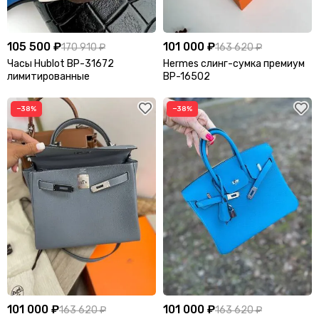
105 500 ₽
101 000 ₽
170 910 ₽
163 620 ₽
Часы Hublot BP-31672
Hermes слинг-сумка премиум
лимитированные
BP-16502
−38%
−38%
101 000 ₽
101 000 ₽
163 620 ₽
163 620 ₽