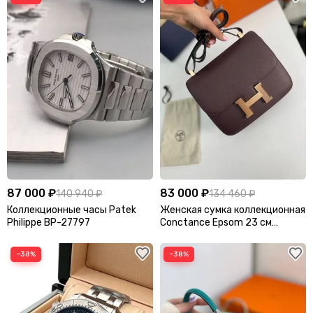
87 000 ₽
83 000 ₽
140 940 ₽
134 460 ₽
Коллекционные часы Patek
Женская сумка коллекционная
Philippe BP-27797
Conctance Epsom 23 см
Hermes BP-22644
−38%
−38%