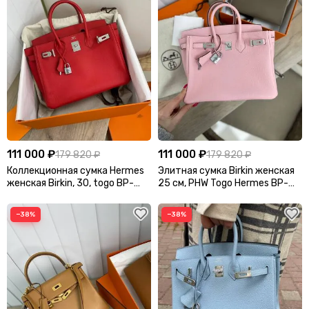
111 000 ₽
111 000 ₽
179 820 ₽
179 820 ₽
Коллекционная сумка Hermes
Элитная сумка Birkin женская
женская Birkin, 30, togo BP-
25 см, PHW Togo Hermes BP-
27532
31227
−38%
−38%