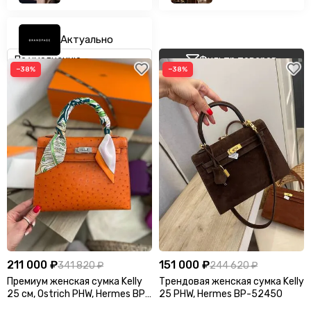
Актуально
Фильтр товаров
−38%
−38%
211 000 ₽
151 000 ₽
341 820 ₽
244 620 ₽
Премиум женская сумка Kelly
Трендовая женская сумка Kelly
25 см, Ostrich PHW, Hermes BP-
25 PHW, Hermes BP-52450
29974