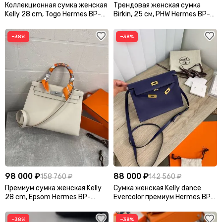
Коллекционная сумка женская
Трендовая женская сумка
Kelly 28 cm, Togo Hermes BP-
Birkin, 25 см, PHW Hermes BP-
15587
30988
−38%
−38%
98 000 ₽
88 000 ₽
158 760 ₽
142 560 ₽
Премиум сумка женская Kelly
Сумка женская Kelly dance
28 cm, Epsom Hermes BP-
Evercolor премиум Hermes BP-
48277
16960
−38%
−38%