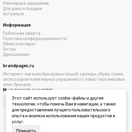
Ювелирные украшения
Для дома и подарки
Актуально
Информация
Публичная оферта
Политика конфиденциальности
Обмен и возврат
Оптом
Дропшиппинг
brandpages.ru
Интернет-магазин брендовых вещей, одежды, обуви, сумок,
аксессуаров и ювелирных украшений от известных мировых
люкс брендов.
Мы в социальных сетях
Этот сайт использует cookie-файлы и другие
технологии, чтобы помочь Вам в навигации, а также
для предоставления лучшего пользовательского
опыта и анализа использования наших продуктов и
услуг.
2026 © BRANDPAGES.
Карта сайта
Принять