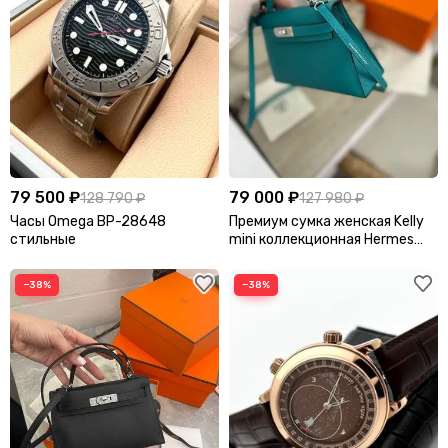
79 500 ₽
79 000 ₽
128 790 ₽
127 980 ₽
Часы Omega BP-28648
Премиум сумка женская Kelly
стильные
mini коллекционная Hermes
BP-31954
−38%
−38%