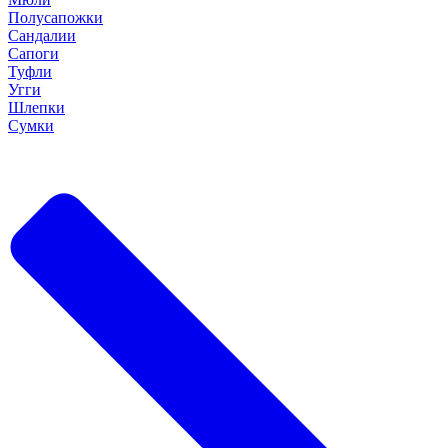
Полусапожки
Сандалии
Сапоги
Туфли
Угги
Шлепки
Сумки