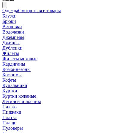
Одежда
Смотреть все товары
Блузки
Брюки
Ветровки
Водолазки
Джемперы
Джинсы
Дубленки
Жилеты
Жилеты меховые
Кардиганы
Комбинезоны
Костюмы
Кофты
Купальники
Куртки
Куртки кожаные
Легинсы и лосины
Пальто
Пиджаки
Платья
Плащи
Пуловеры