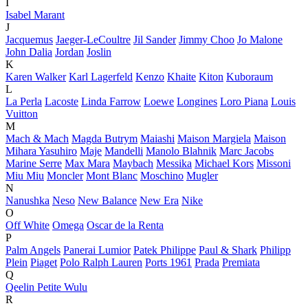
I
Isabel Marant
J
Jacquemus
Jaeger-LeCoultre
Jil Sander
Jimmy Choo
Jo Malone
John Dalia
Jordan
Joslin
K
Karen Walker
Karl Lagerfeld
Kenzo
Khaite
Kiton
Kuboraum
L
La Perla
Lacoste
Linda Farrow
Loewe
Longines
Loro Piana
Louis
Vuitton
M
Mach & Mach
Magda Butrym
Maiashi
Maison Margiela
Maison
Mihara Yasuhiro
Maje
Mandelli
Manolo Blahnik
Marc Jacobs
Marine Serre
Max Mara
Maybach
Messika
Michael Kors
Missoni
Miu Miu
Moncler
Mont Blanc
Moschino
Mugler
N
Nanushka
Neso
New Balance
New Era
Nike
O
Off White
Omega
Oscar de la Renta
P
Palm Angels
Panerai Lumior
Patek Philippe
Paul & Shark
Philipp
Plein
Piaget
Polo Ralph Lauren
Ports 1961
Prada
Premiata
Q
Qeelin Petite Wulu
R