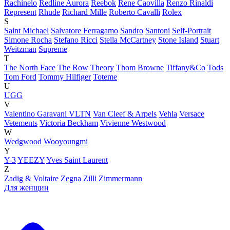
Rachinelo
Redline Aurora
Reebok
Rene Caovilla
Renzo Rinaldi
Represent
Rhude
Richard Mille
Roberto Cavalli
Rolex
S
Saint Michael
Salvatore Ferragamo
Sandro
Santoni
Self-Portrait
Simone Rocha
Stefano Ricci
Stella McCartney
Stone Island
Stuart
Weitzman
Supreme
T
The North Face
The Row
Theory
Thom Browne
Tiffany&Co
Tods
Tom Ford
Tommy Hilfiger
Toteme
U
UGG
V
Valentino Garavani VLTN
Van Cleef & Arpels
Vehla
Versace
Vetements
Victoria Beckham
Vivienne Westwood
W
Wedgwood
Wooyoungmi
Y
Y-3
YEEZY
Yves Saint Laurent
Z
Zadig & Voltaire
Zegna
Zilli
Zimmermann
Для женщин