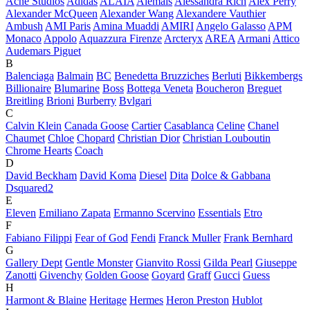
Acne Studios
Adidas
ALAÏA
Alemais
Alessandra Rich
Alex Perry
Alexander McQueen
Alexander Wang
Alexandere Vauthier
Ambush
AMI Paris
Amina Muaddi
AMIRI
Angelo Galasso
APM
Monaco
Appolo
Aquazzura Firenze
Arcteryx
AREA
Armani
Attico
Audemars Piguet
B
Balenciaga
Balmain
BC
Benedetta Bruzziches
Berluti
Bikkembergs
Billionaire
Blumarine
Boss
Bottega Veneta
Boucheron
Breguet
Breitling
Brioni
Burberry
Bvlgari
C
Calvin Klein
Canada Goose
Cartier
Casablanca
Celine
Chanel
Chaumet
Chloe
Chopard
Christian Dior
Christian Louboutin
Chrome Hearts
Coach
D
David Beckham
David Koma
Diesel
Dita
Dolce & Gabbana
Dsquared2
E
Eleven
Emiliano Zapata
Ermanno Scervino
Essentials
Etro
F
Fabiano Filippi
Fear of God
Fendi
Franck Muller
Frank Bernhard
G
Gallery Dept
Gentle Monster
Gianvito Rossi
Gilda Pearl
Giuseppe
Zanotti
Givenchy
Golden Goose
Goyard
Graff
Gucci
Guess
H
Harmont & Blaine
Heritage
Hermes
Heron Preston
Hublot