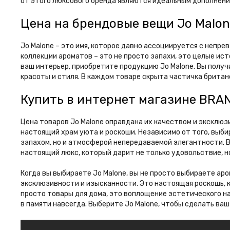
от этого люксового бренда являются идеальным дополнени
Цена на брендовые вещи Jo Malon
Jo Malone – это имя, которое давно ассоциируется с непр
коллекции ароматов – это не просто запахи, это целые ис
ваш интерьер, приобретите продукцию Jo Malone. Вы полу
красоты и стиля. В каждом товаре скрыта частичка брита
Купить в интернет магазине BRAN
Цена товаров Jo Malone оправдана их качеством и эксклюз
настоящий храм уюта и роскоши. Независимо от того, выби
запахом, но и атмосферой непередаваемой элегантности. 
настоящий люкс, который дарит не только удовольствие, но
Когда вы выбираете Jo Malone, вы не просто выбираете ар
эксклюзивности и изысканности. Это настоящая роскошь, к
просто товары для дома, это воплощение эстетического на
в памяти навсегда. Выберите Jo Malone, чтобы сделать в