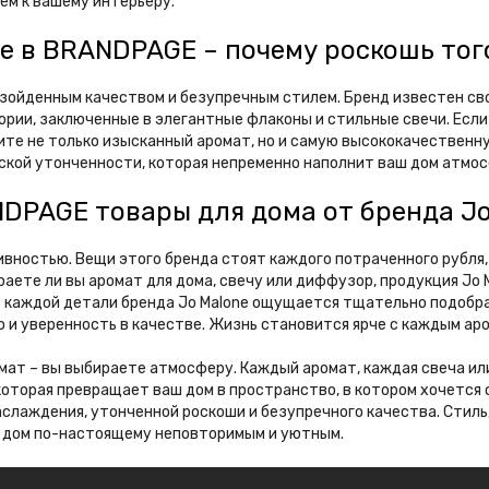
ем к вашему интерьеру.
e в BRANDPAGE – почему роскошь тог
евзойденным качеством и безупречным стилем. Бренд известен св
тории, заключенные в элегантные флаконы и стильные свечи. Есл
чите не только изысканный аромат, но и самую высококачествен
нской утонченности, которая непременно наполнит ваш дом атмо
DPAGE товары для дома от бренда Jo
ивностью. Вещи этого бренда стоят каждого потраченного рубля
раете ли вы аромат для дома, свечу или диффузор, продукция Jo
В каждой детали бренда Jo Malone ощущается тщательно подобра
 и уверенность в качестве. Жизнь становится ярче с каждым аро
омат – вы выбираете атмосферу. Каждый аромат, каждая свеча ил
оторая превращает ваш дом в пространство, в котором хочется ос
слаждения, утонченной роскоши и безупречного качества. Стиль
аш дом по-настоящему неповторимым и уютным.