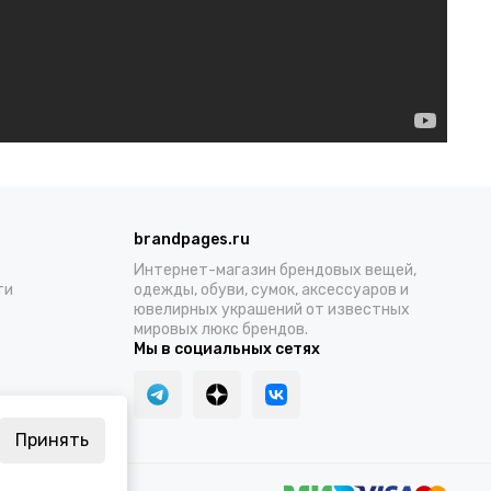
brandpages.ru
Интернет-магазин брендовых вещей,
ти
одежды, обуви, сумок, аксессуаров и
ювелирных украшений от известных
мировых люкс брендов.
Мы в социальных сетях
Принять