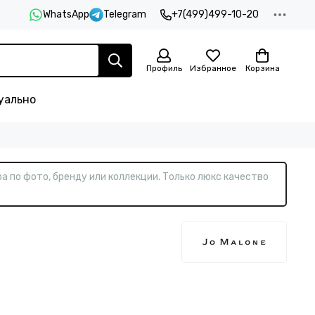
WhatsApp
Telegram
+7(499)499-10-20
Профиль
Избранное
Корзина
уально
а по фото, бренду или коллекции. Только люкс качество