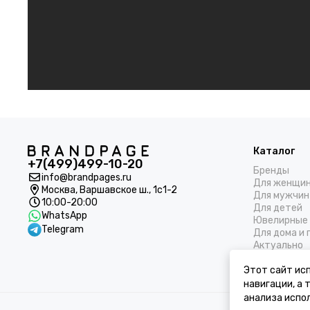
Каталог
+7(499)499-10-20
Бренды
info@brandpages.ru
Для женщи
Москва,
Варшавское ш., 1с1-2
Для мужчин
10:00-20:00
Для детей
WhatsApp
Ювелирные 
Telegram
Для дома и 
Актуально
Этот сайт исп
навигации, а
анализа испол