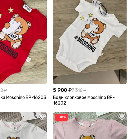
5 900 ₽
42 ₽
7 316 ₽
пка Moschino BP-16203
Боди хлопковое Moschino BP-
16202
−38%