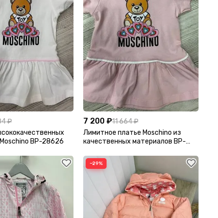
7 200 ₽
04 ₽
11 664 ₽
высококачественных
Лимитное платье Moschino из
Moschino BP-28626
качественных материалов BP-
28625
−29%