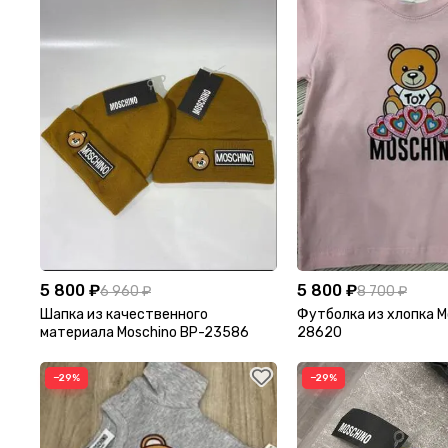
5 800 ₽
5 800 ₽
6 960 ₽
8 700 ₽
Шапка из качественного
Футболка из хлопка M
материала Moschino BP-23586
28620
−29%
−29%