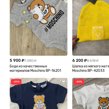
5 900 ₽
6 200 ₽
7 080 ₽
8 618 ₽
Боди из качественных
Шапка из мягкого мат
материалов Moschino BP-16201
Moschino BP-42033
−29%
−29%