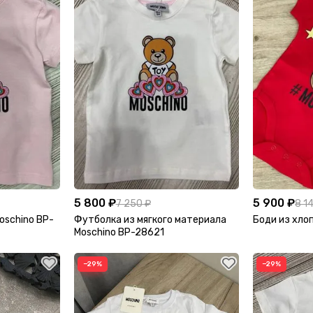
5 800 ₽
5 900 ₽
7 250 ₽
8 1
oschino BP-
Футболка из мягкого материала
Боди из хло
Moschino BP-28621
−29%
−29%