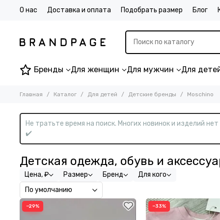
О нас
Доставка и оплата
Подобрать размер
Блог
Бренды
Для женщин
Для мужчин
Для дете
Главная
Каталог
Для детей
Детские бренды
Moschino
Не тратьте время на поиск. Многих новинок и изделий не
✔️
Детская одежда, обувь и аксессу
Цена, ₽
Размер
Бренд
Для кого
−29%
−33%