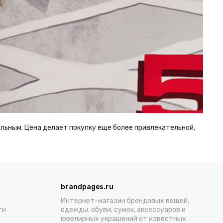
льным. Цена делает покупку еще более привлекательной,
brandpages.ru
Интернет-магазин брендовых вещей,
ти
одежды, обуви, сумок, аксессуаров и
ювелирных украшений от известных