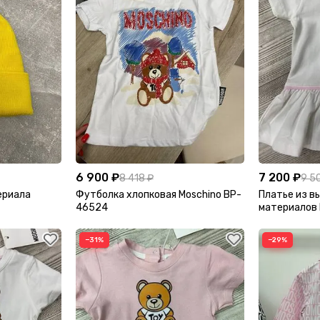
6 900 ₽
7 200 ₽
8 418 ₽
9 5
ериала
Футболка хлопковая Moschino BP-
Платье из 
46524
материалов 
−31%
−29%