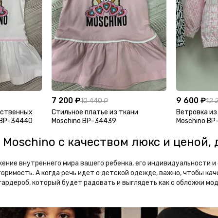
7 200 ₽
9 600 ₽
10 440 ₽
12 
ественных
Стильное платье из ткани
Ветровка из
 BP-34440
Moschino BP-34439
Moschino BP
Moschino с качеством люкс и ценой,
жение внутреннего мира вашего ребенка, его индивидуальности 
оримость. А когда речь идет о детской одежде, важно, чтобы кач
рдероб, который будет радовать и выглядеть как с обложки мо