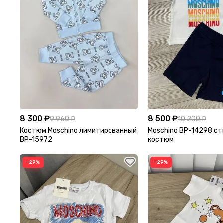
8 300 ₽
8 500 ₽
9 960 ₽
10 200 ₽
Костюм Moschino лимитированный
Moschino BP-14298 с
BP-15972
костюм
−29%
−29%