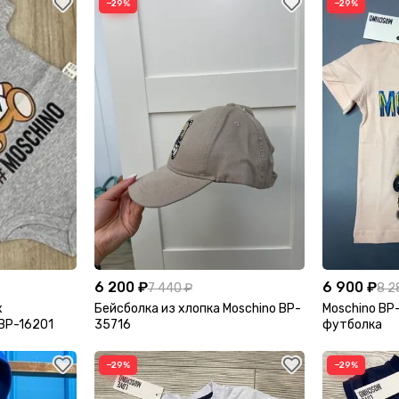
−29%
−29%
6 200 ₽
6 900 ₽
7 440 ₽
8 2
х
Бейсболка из хлопка Moschino BP-
Moschino BP
BP-16201
35716
футболка
−29%
−29%