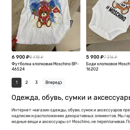
6 900 ₽
5 900 ₽
8 418 ₽
7 316 ₽
Футболка хлопковая Moschino BP-
Боди хлопковое Mosch
46524
16202
1
2
3
Вперед
Одежда, обувь, сумки и аксессуа
Интернет-магазин одежды, обуви, сумок и аксессуаров пр
надписям и расположению декоративных элементов. Мы га
модные вещи и аксессуары от Moschino, не переплачивая. 