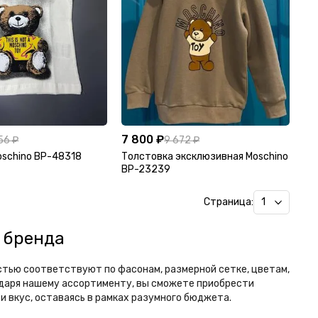
7 800 ₽
56 ₽
9 672 ₽
schino BP-48318
Толстовка эксклюзивная Moschino
BP-23239
Страница:
о бренда
стью соответствуют по фасонам, размерной сетке, цветам,
одаря нашему ассортименту, вы сможете приобрести
и вкус, оставаясь в рамках разумного бюджета.