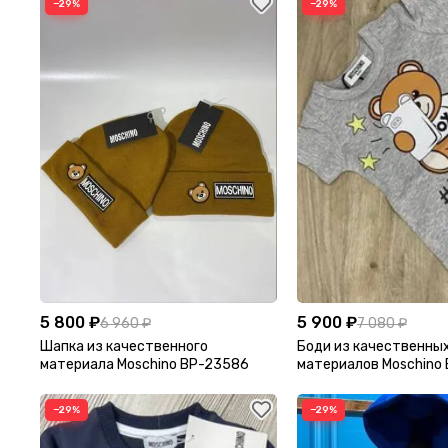
−29%
−29%
5 800 ₽
5 900 ₽
6 960 ₽
7 080 ₽
Шапка из качественного
Боди из качественны
материала Moschino BP-23586
материалов Moschino 
−29%
−29%