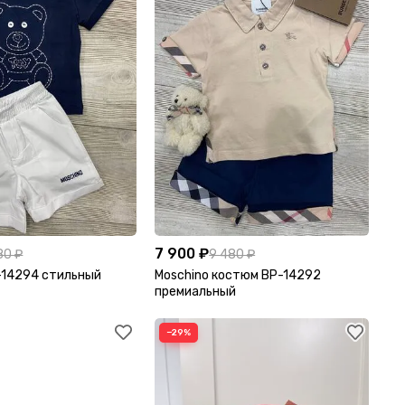
7 900 ₽
80 ₽
9 480 ₽
-14294 стильный
Moschino костюм BP-14292
премиальный
−29%