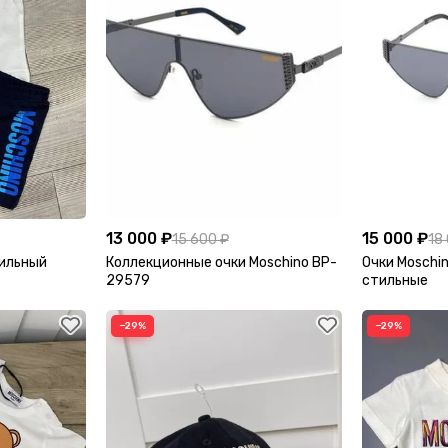
13 000 ₽
15 000 ₽
15 600 ₽
18
тильный
Коллекционные очки Moschino BP-
Очки Moschi
29579
стильные
−29%
−29%