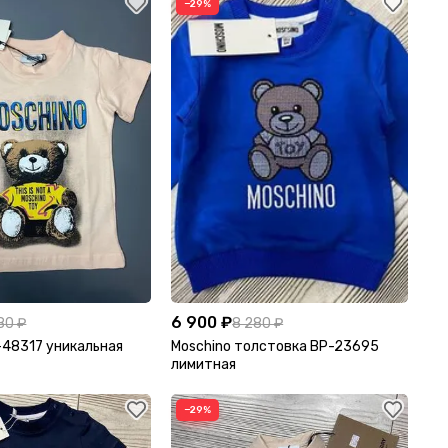
−29%
6 900 ₽
80 ₽
8 280 ₽
-48317 уникальная
Moschino толстовка BP-23695
лимитная
−29%