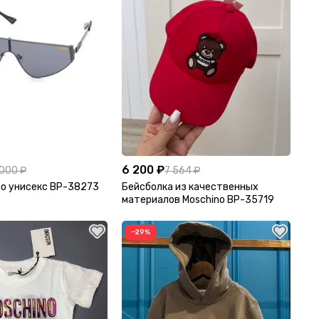
6 200 ₽
 000 ₽
7 564 ₽
no унисекс BP-38273
Бейсболка из качественных
материалов Moschino BP-35719
−29%