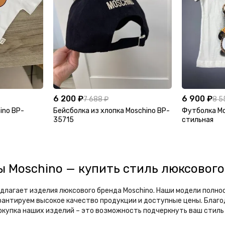
6 200 ₽
6 900 ₽
7 688 ₽
8 5
ino BP-
Бейсболка из хлопка Moschino BP-
Футболка Mo
35715
стильная
ры Moschino — купить стиль люксовог
едлагает изделия люксового бренда Moschino. Наши модели полно
рантируем высокое качество продукции и доступные цены. Благ
Покупка наших изделий – это возможность подчеркнуть ваш стиль 