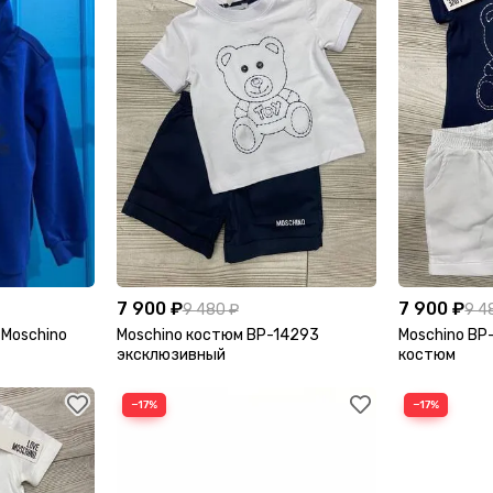
7 900 ₽
7 900 ₽
9 480 ₽
9 4
 Moschino
Moschino костюм BP-14293
Moschino BP
эксклюзивный
костюм
−17%
−17%