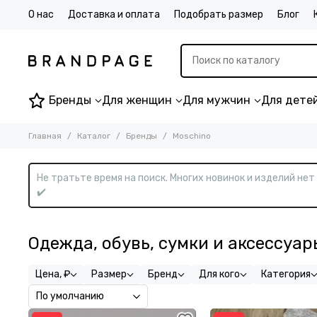
О нас
Доставка и оплата
Подобрать размер
Блог
Бренды
Для женщин
Для мужчин
Для дете
Главная
Каталог
Бренды
Moschino
Не тратьте время на поиск. Многих новинок и изделий не
✔️
Одежда, обувь, сумки и аксессуар
Цена, ₽
Размер
Бренд
Для кого
Категория