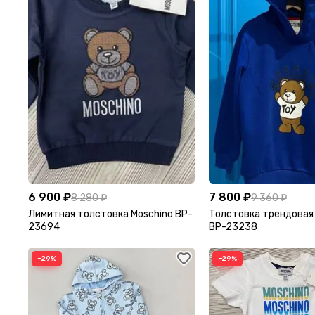
6 900 ₽
7 800 ₽
8 280 ₽
9 360 ₽
Лимитная толстовка Moschino BP-
Толстовка трендовая
23694
BP-23238
−29%
−29%