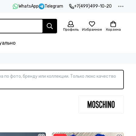
WhatsApp
Telegram
+7(499)499-10-20
Профиль
Избранное
Корзина
уально
а по фото, бренду или коллекции. Только люкс качество