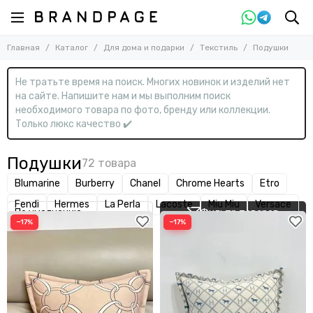
Назад
Назад
Главная
Каталог
Для дома и подарки
Текстиль
Подушки
Для дома и подарки
Текстиль
Смотреть все товары
Смотреть все товары
Не тратьте время на поиск. Многих новинок и изделий нет
Текстиль
Одеяла
на сайте. Напишите нам и мы выполним поиск
Пледы
Офисные товары и подарки
необходимого товара по фото, бренду или коллекции.
Подушки
Только люкс качество ✔️
Полотенца
Постельное белье
Подушки
Скатерти
Blumarine
Burberry
Chanel
Chrome Hearts
Etro
Халаты
Fendi
Hermes
La Perla
Lacoste
Miu Miu
Versace
Фильтр товаров
−17%
−17%