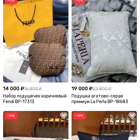
−17%
−17%
14 000 ₽
19 000 ₽
16 800 ₽
22 800 ₽
Набор подушечек коричневый
Подушка агатово-серая
Fendi BP-17313
премиум La Perla BP-18683
−17%
−17%