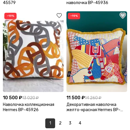
45579
наволочка BP-45936
−19%
−19%
10 500 ₽
11 500 ₽
13 020 ₽
14 260 ₽
Наволочка коллекционная
Декоративная наволочка
Hermes BP-45926
желто-красная Hermes BP-
17687
1
2
3
4