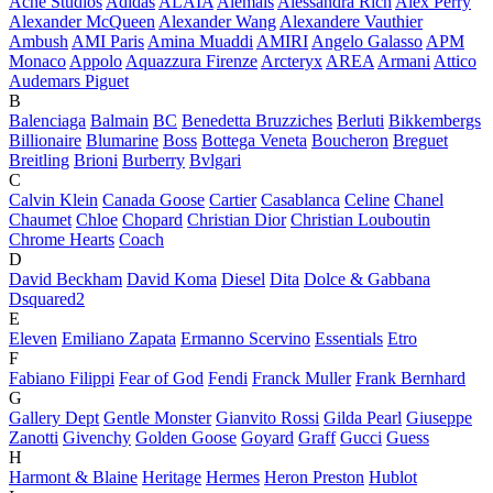
Acne Studios
Adidas
ALAÏA
Alemais
Alessandra Rich
Alex Perry
Alexander McQueen
Alexander Wang
Alexandere Vauthier
Ambush
AMI Paris
Amina Muaddi
AMIRI
Angelo Galasso
APM
Monaco
Appolo
Aquazzura Firenze
Arcteryx
AREA
Armani
Attico
Audemars Piguet
B
Balenciaga
Balmain
BC
Benedetta Bruzziches
Berluti
Bikkembergs
Billionaire
Blumarine
Boss
Bottega Veneta
Boucheron
Breguet
Breitling
Brioni
Burberry
Bvlgari
C
Calvin Klein
Canada Goose
Cartier
Casablanca
Celine
Chanel
Chaumet
Chloe
Chopard
Christian Dior
Christian Louboutin
Chrome Hearts
Coach
D
David Beckham
David Koma
Diesel
Dita
Dolce & Gabbana
Dsquared2
E
Eleven
Emiliano Zapata
Ermanno Scervino
Essentials
Etro
F
Fabiano Filippi
Fear of God
Fendi
Franck Muller
Frank Bernhard
G
Gallery Dept
Gentle Monster
Gianvito Rossi
Gilda Pearl
Giuseppe
Zanotti
Givenchy
Golden Goose
Goyard
Graff
Gucci
Guess
H
Harmont & Blaine
Heritage
Hermes
Heron Preston
Hublot