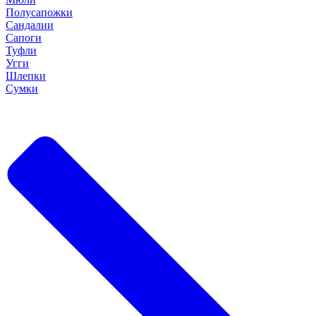
Полусапожки
Сандалии
Сапоги
Туфли
Угги
Шлепки
Сумки