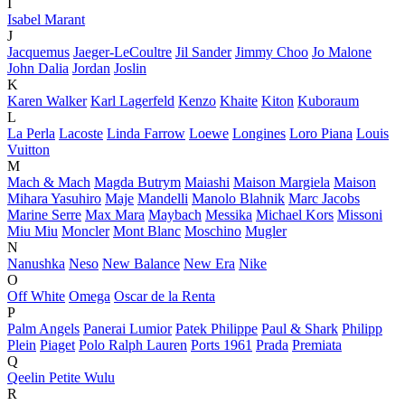
I
Isabel Marant
J
Jacquemus
Jaeger-LeCoultre
Jil Sander
Jimmy Choo
Jo Malone
John Dalia
Jordan
Joslin
K
Karen Walker
Karl Lagerfeld
Kenzo
Khaite
Kiton
Kuboraum
L
La Perla
Lacoste
Linda Farrow
Loewe
Longines
Loro Piana
Louis
Vuitton
M
Mach & Mach
Magda Butrym
Maiashi
Maison Margiela
Maison
Mihara Yasuhiro
Maje
Mandelli
Manolo Blahnik
Marc Jacobs
Marine Serre
Max Mara
Maybach
Messika
Michael Kors
Missoni
Miu Miu
Moncler
Mont Blanc
Moschino
Mugler
N
Nanushka
Neso
New Balance
New Era
Nike
O
Off White
Omega
Oscar de la Renta
P
Palm Angels
Panerai Lumior
Patek Philippe
Paul & Shark
Philipp
Plein
Piaget
Polo Ralph Lauren
Ports 1961
Prada
Premiata
Q
Qeelin Petite Wulu
R