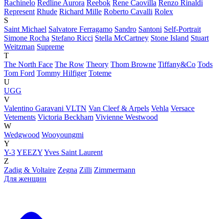
Rachinelo
Redline Aurora
Reebok
Rene Caovilla
Renzo Rinaldi
Represent
Rhude
Richard Mille
Roberto Cavalli
Rolex
S
Saint Michael
Salvatore Ferragamo
Sandro
Santoni
Self-Portrait
Simone Rocha
Stefano Ricci
Stella McCartney
Stone Island
Stuart
Weitzman
Supreme
T
The North Face
The Row
Theory
Thom Browne
Tiffany&Co
Tods
Tom Ford
Tommy Hilfiger
Toteme
U
UGG
V
Valentino Garavani VLTN
Van Cleef & Arpels
Vehla
Versace
Vetements
Victoria Beckham
Vivienne Westwood
W
Wedgwood
Wooyoungmi
Y
Y-3
YEEZY
Yves Saint Laurent
Z
Zadig & Voltaire
Zegna
Zilli
Zimmermann
Для женщин