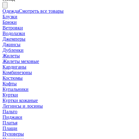
Одежда
Смотреть все товары
Блузки
Брюки
Ветровки
Водолазки
Джемперы
Джинсы
Дубленки
Жилеты
Жилеты меховые
Кардиганы
Комбинезоны
Костюмы
Кофты
Купальники
Куртки
Куртки кожаные
Легинсы и лосины
Пальто
Пиджаки
Платья
Плащи
Пуловеры