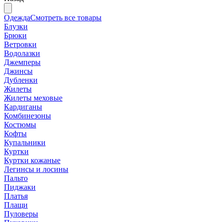
Одежда
Смотреть все товары
Блузки
Брюки
Ветровки
Водолазки
Джемперы
Джинсы
Дубленки
Жилеты
Жилеты меховые
Кардиганы
Комбинезоны
Костюмы
Кофты
Купальники
Куртки
Куртки кожаные
Легинсы и лосины
Пальто
Пиджаки
Платья
Плащи
Пуловеры