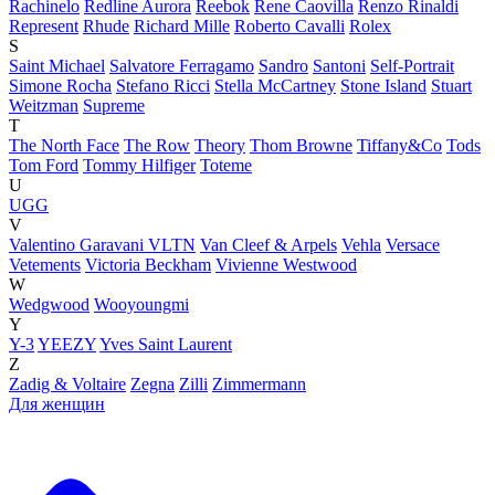
Rachinelo
Redline Aurora
Reebok
Rene Caovilla
Renzo Rinaldi
Represent
Rhude
Richard Mille
Roberto Cavalli
Rolex
S
Saint Michael
Salvatore Ferragamo
Sandro
Santoni
Self-Portrait
Simone Rocha
Stefano Ricci
Stella McCartney
Stone Island
Stuart
Weitzman
Supreme
T
The North Face
The Row
Theory
Thom Browne
Tiffany&Co
Tods
Tom Ford
Tommy Hilfiger
Toteme
U
UGG
V
Valentino Garavani VLTN
Van Cleef & Arpels
Vehla
Versace
Vetements
Victoria Beckham
Vivienne Westwood
W
Wedgwood
Wooyoungmi
Y
Y-3
YEEZY
Yves Saint Laurent
Z
Zadig & Voltaire
Zegna
Zilli
Zimmermann
Для женщин