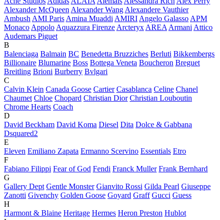
Acne Studios
Adidas
ALAÏA
Alemais
Alessandra Rich
Alex Perry
Alexander McQueen
Alexander Wang
Alexandere Vauthier
Ambush
AMI Paris
Amina Muaddi
AMIRI
Angelo Galasso
APM
Monaco
Appolo
Aquazzura Firenze
Arcteryx
AREA
Armani
Attico
Audemars Piguet
B
Balenciaga
Balmain
BC
Benedetta Bruzziches
Berluti
Bikkembergs
Billionaire
Blumarine
Boss
Bottega Veneta
Boucheron
Breguet
Breitling
Brioni
Burberry
Bvlgari
C
Calvin Klein
Canada Goose
Cartier
Casablanca
Celine
Chanel
Chaumet
Chloe
Chopard
Christian Dior
Christian Louboutin
Chrome Hearts
Coach
D
David Beckham
David Koma
Diesel
Dita
Dolce & Gabbana
Dsquared2
E
Eleven
Emiliano Zapata
Ermanno Scervino
Essentials
Etro
F
Fabiano Filippi
Fear of God
Fendi
Franck Muller
Frank Bernhard
G
Gallery Dept
Gentle Monster
Gianvito Rossi
Gilda Pearl
Giuseppe
Zanotti
Givenchy
Golden Goose
Goyard
Graff
Gucci
Guess
H
Harmont & Blaine
Heritage
Hermes
Heron Preston
Hublot