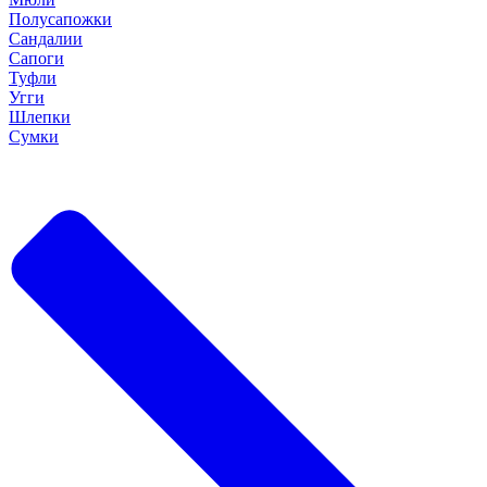
Полусапожки
Сандалии
Сапоги
Туфли
Угги
Шлепки
Сумки