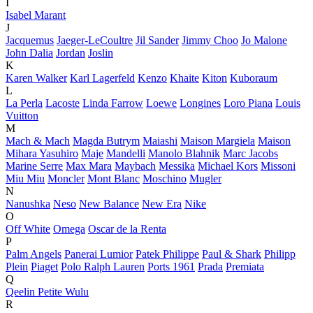
I
Isabel Marant
J
Jacquemus
Jaeger-LeCoultre
Jil Sander
Jimmy Choo
Jo Malone
John Dalia
Jordan
Joslin
K
Karen Walker
Karl Lagerfeld
Kenzo
Khaite
Kiton
Kuboraum
L
La Perla
Lacoste
Linda Farrow
Loewe
Longines
Loro Piana
Louis
Vuitton
M
Mach & Mach
Magda Butrym
Maiashi
Maison Margiela
Maison
Mihara Yasuhiro
Maje
Mandelli
Manolo Blahnik
Marc Jacobs
Marine Serre
Max Mara
Maybach
Messika
Michael Kors
Missoni
Miu Miu
Moncler
Mont Blanc
Moschino
Mugler
N
Nanushka
Neso
New Balance
New Era
Nike
O
Off White
Omega
Oscar de la Renta
P
Palm Angels
Panerai Lumior
Patek Philippe
Paul & Shark
Philipp
Plein
Piaget
Polo Ralph Lauren
Ports 1961
Prada
Premiata
Q
Qeelin Petite Wulu
R