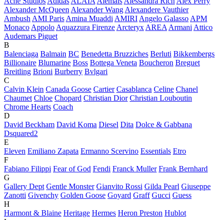
Acne Studios
Adidas
ALAÏA
Alemais
Alessandra Rich
Alex Perry
Alexander McQueen
Alexander Wang
Alexandere Vauthier
Ambush
AMI Paris
Amina Muaddi
AMIRI
Angelo Galasso
APM
Monaco
Appolo
Aquazzura Firenze
Arcteryx
AREA
Armani
Attico
Audemars Piguet
B
Balenciaga
Balmain
BC
Benedetta Bruzziches
Berluti
Bikkembergs
Billionaire
Blumarine
Boss
Bottega Veneta
Boucheron
Breguet
Breitling
Brioni
Burberry
Bvlgari
C
Calvin Klein
Canada Goose
Cartier
Casablanca
Celine
Chanel
Chaumet
Chloe
Chopard
Christian Dior
Christian Louboutin
Chrome Hearts
Coach
D
David Beckham
David Koma
Diesel
Dita
Dolce & Gabbana
Dsquared2
E
Eleven
Emiliano Zapata
Ermanno Scervino
Essentials
Etro
F
Fabiano Filippi
Fear of God
Fendi
Franck Muller
Frank Bernhard
G
Gallery Dept
Gentle Monster
Gianvito Rossi
Gilda Pearl
Giuseppe
Zanotti
Givenchy
Golden Goose
Goyard
Graff
Gucci
Guess
H
Harmont & Blaine
Heritage
Hermes
Heron Preston
Hublot