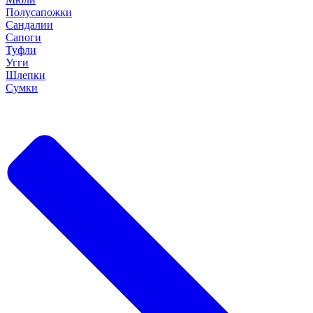
Полусапожки
Сандалии
Сапоги
Туфли
Угги
Шлепки
Сумки