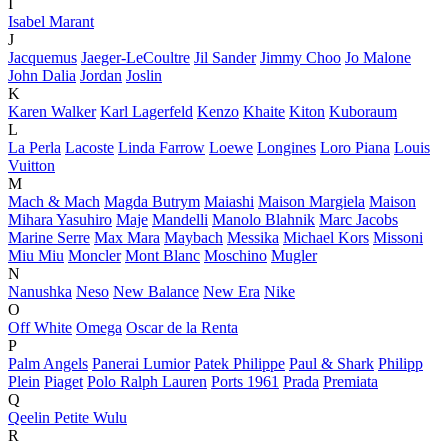
I
Isabel Marant
J
Jacquemus
Jaeger-LeCoultre
Jil Sander
Jimmy Choo
Jo Malone
John Dalia
Jordan
Joslin
K
Karen Walker
Karl Lagerfeld
Kenzo
Khaite
Kiton
Kuboraum
L
La Perla
Lacoste
Linda Farrow
Loewe
Longines
Loro Piana
Louis
Vuitton
M
Mach & Mach
Magda Butrym
Maiashi
Maison Margiela
Maison
Mihara Yasuhiro
Maje
Mandelli
Manolo Blahnik
Marc Jacobs
Marine Serre
Max Mara
Maybach
Messika
Michael Kors
Missoni
Miu Miu
Moncler
Mont Blanc
Moschino
Mugler
N
Nanushka
Neso
New Balance
New Era
Nike
O
Off White
Omega
Oscar de la Renta
P
Palm Angels
Panerai Lumior
Patek Philippe
Paul & Shark
Philipp
Plein
Piaget
Polo Ralph Lauren
Ports 1961
Prada
Premiata
Q
Qeelin Petite Wulu
R