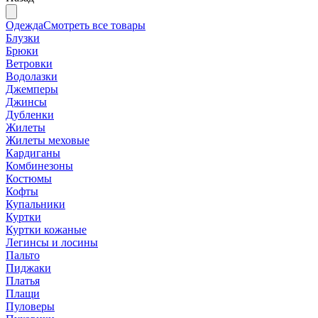
Одежда
Смотреть все товары
Блузки
Брюки
Ветровки
Водолазки
Джемперы
Джинсы
Дубленки
Жилеты
Жилеты меховые
Кардиганы
Комбинезоны
Костюмы
Кофты
Купальники
Куртки
Куртки кожаные
Легинсы и лосины
Пальто
Пиджаки
Платья
Плащи
Пуловеры