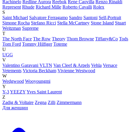
Rachinelo
Redline Aurora
Reebok
Rene Caovilla
Renzo Rinaldi
Represent
Rhude
Richard Mille
Roberto Cavalli
Rolex
S
Saint Michael
Salvatore Ferragamo
Sandro
Santoni
Self-Portrait
Simone Rocha
Stefano Ricci
Stella McCartney
Stone Island
Stuart
Weitzman
Supreme
T
The North Face
The Row
Theory
Thom Browne
Tiffany&Co
Tods
Tom Ford
Tommy Hilfiger
Toteme
U
UGG
V
Valentino Garavani VLTN
Van Cleef & Arpels
Vehla
Versace
Vetements
Victoria Beckham
Vivienne Westwood
W
Wedgwood
Wooyoungmi
Y
Y-3
YEEZY
Yves Saint Laurent
Z
Zadig & Voltaire
Zegna
Zilli
Zimmermann
Для женщин