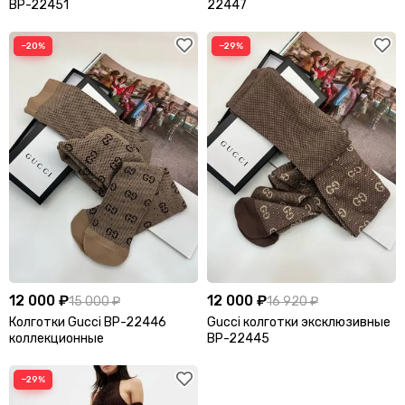
BP-22451
22447
−20%
−29%
12 000 ₽
12 000 ₽
15 000 ₽
16 920 ₽
Колготки Gucci BP-22446
Gucci колготки эксклюзивные
коллекционные
BP-22445
−29%