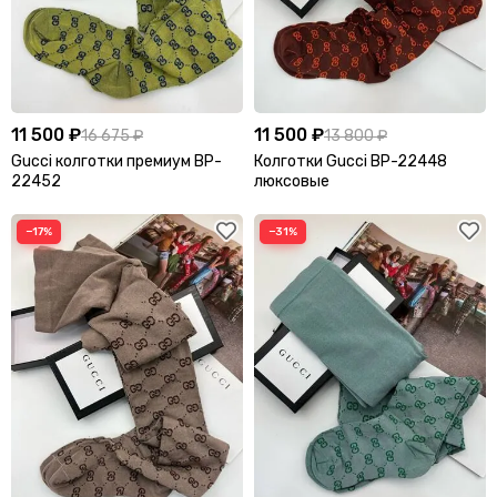
Шапки
Шарфы
Шляпы
11 500 ₽
11 500 ₽
16 675 ₽
13 800 ₽
Gucci колготки премиум BP-
Колготки Gucci BP-22448
22452
люксовые
−17%
−31%