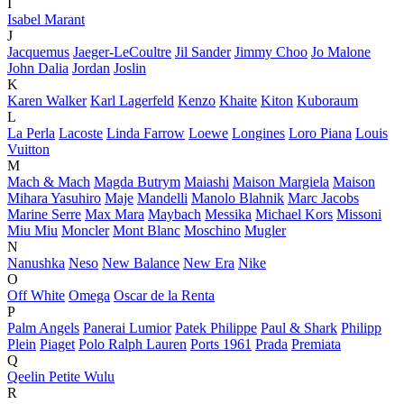
I
Isabel Marant
J
Jacquemus
Jaeger-LeCoultre
Jil Sander
Jimmy Choo
Jo Malone
John Dalia
Jordan
Joslin
K
Karen Walker
Karl Lagerfeld
Kenzo
Khaite
Kiton
Kuboraum
L
La Perla
Lacoste
Linda Farrow
Loewe
Longines
Loro Piana
Louis
Vuitton
M
Mach & Mach
Magda Butrym
Maiashi
Maison Margiela
Maison
Mihara Yasuhiro
Maje
Mandelli
Manolo Blahnik
Marc Jacobs
Marine Serre
Max Mara
Maybach
Messika
Michael Kors
Missoni
Miu Miu
Moncler
Mont Blanc
Moschino
Mugler
N
Nanushka
Neso
New Balance
New Era
Nike
O
Off White
Omega
Oscar de la Renta
P
Palm Angels
Panerai Lumior
Patek Philippe
Paul & Shark
Philipp
Plein
Piaget
Polo Ralph Lauren
Ports 1961
Prada
Premiata
Q
Qeelin Petite Wulu
R