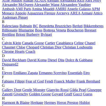
Acne Studios
Adidas
ALAÏA
Alemais
Alessandra Rich
Alex Perry
Alexander McQueen
Alexander Wang
Alexandere Vauthier
Ambush
AMI Paris
Amina Muaddi
AMIRI
Angelo Galasso
APM
Monaco
Appolo
Aquazzura Firenze
Arcteryx
AREA
Armani
Attico
Audemars Piguet
B
Balenciaga
Balmain
BC
Benedetta Bruzziches
Berluti
Bikkembergs
Billionaire
Blumarine
Boss
Bottega Veneta
Boucheron
Breguet
Breitling
Brioni
Burberry
Bvlgari
C
Calvin Klein
Canada Goose
Cartier
Casablanca
Celine
Chanel
Chaumet
Chloe
Chopard
Christian Dior
Christian Louboutin
Chrome Hearts
Coach
D
David Beckham
David Koma
Diesel
Dita
Dolce & Gabbana
Dsquared2
E
Eleven
Emiliano Zapata
Ermanno Scervino
Essentials
Etro
F
Fabiano Filippi
Fear of God
Fendi
Franck Muller
Frank Bernhard
G
Gallery Dept
Gentle Monster
Gianvito Rossi
Gilda Pearl
Giuseppe
Zanotti
Givenchy
Golden Goose
Goyard
Graff
Gucci
Guess
H
Harmont & Blaine
Heritage
Hermes
Heron Preston
Hublot