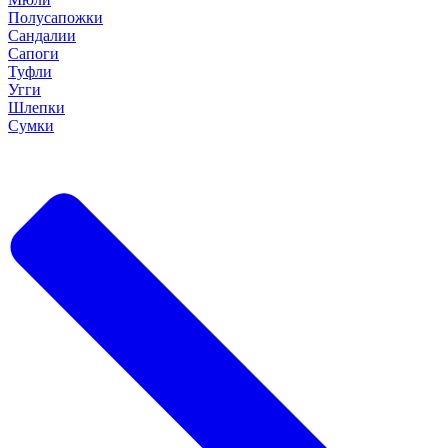
Полусапожки
Сандалии
Сапоги
Туфли
Угги
Шлепки
Сумки