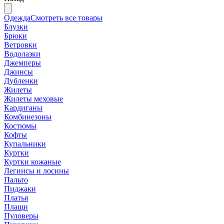
Одежда
Смотреть все товары
Блузки
Брюки
Ветровки
Водолазки
Джемперы
Джинсы
Дубленки
Жилеты
Жилеты меховые
Кардиганы
Комбинезоны
Костюмы
Кофты
Купальники
Куртки
Куртки кожаные
Легинсы и лосины
Пальто
Пиджаки
Платья
Плащи
Пуловеры