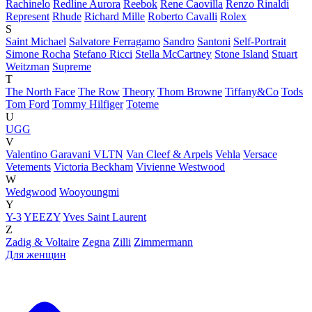
Rachinelo
Redline Aurora
Reebok
Rene Caovilla
Renzo Rinaldi
Represent
Rhude
Richard Mille
Roberto Cavalli
Rolex
S
Saint Michael
Salvatore Ferragamo
Sandro
Santoni
Self-Portrait
Simone Rocha
Stefano Ricci
Stella McCartney
Stone Island
Stuart
Weitzman
Supreme
T
The North Face
The Row
Theory
Thom Browne
Tiffany&Co
Tods
Tom Ford
Tommy Hilfiger
Toteme
U
UGG
V
Valentino Garavani VLTN
Van Cleef & Arpels
Vehla
Versace
Vetements
Victoria Beckham
Vivienne Westwood
W
Wedgwood
Wooyoungmi
Y
Y-3
YEEZY
Yves Saint Laurent
Z
Zadig & Voltaire
Zegna
Zilli
Zimmermann
Для женщин