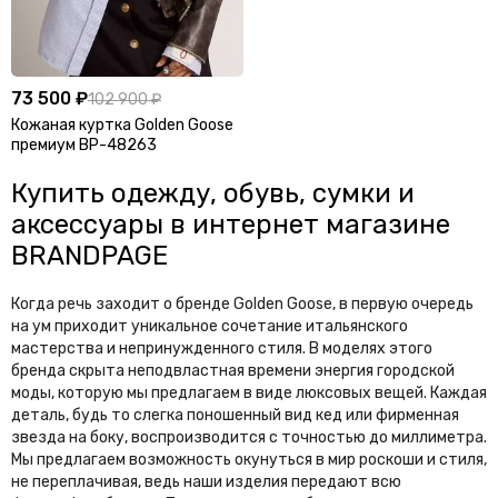
C
Calvin Klein
Canada Goose
73 500 ₽
102 900 ₽
Cartier
Casablanca
Кожаная куртка Golden Goose
премиум BP-48263
Celine
Chanel
Купить одежду, обувь, сумки и
Chaumet
Chloe
аксессуары в интернет магазине
Chopard
Christian Dior
BRANDPAGE
Christian Louboutin
Chrome Hearts
Когда речь заходит о бренде Golden Goose, в первую очередь
Coach
на ум приходит уникальное сочетание итальянского
мастерства и непринужденного стиля. В моделях этого
D
бренда скрыта неподвластная времени энергия городской
моды, которую мы предлагаем в виде люксовых вещей. Каждая
David Beckham
David Koma
деталь, будь то слегка поношенный вид кед или фирменная
Diesel
Dita
звезда на боку, воспроизводится с точностью до миллиметра.
Мы предлагаем возможность окунуться в мир роскоши и стиля,
Dolce & Gabbana
Dsquared2
не переплачивая, ведь наши изделия передают всю