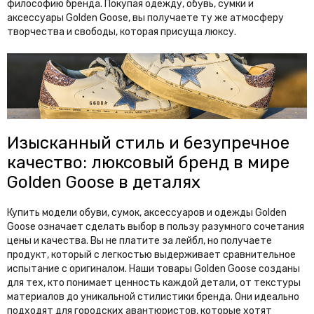
философию бренда. Покупая одежду, обувь, сумки и
E
аксессуары Golden Goose, вы получаете ту же атмосферу
творчества и свободы, которая присуща люксу.
Eleven
Emiliano Zapata
Ermanno Scervino
Essentials
Etro
F
Fabiano Filippi
Fear of God
Изысканный стиль и безупречное
качество: люксовый бренд в мире
Fendi
Franck Muller
Golden Goose в деталях
Frank Bernhard
Купить модели обуви, сумок, аксессуаров и одежды Golden
G
Goose означает сделать выбор в пользу разумного сочетания
Gallery Dept
Gentle Monster
цены и качества. Вы не платите за лейбл, но получаете
продукт, который с легкостью выдерживает сравнительное
Gianvito Rossi
Gilda Pearl
испытание с оригиналом. Наши товары Golden Goose созданы
для тех, кто понимает ценность каждой детали, от текстуры
Giuseppe Zanotti
Givenchy
материалов до уникальной стилистики бренда. Они идеально
подходят для городских авантюристов, которые хотят
Golden Goose
Goyard