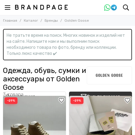
Назад
Главная
Каталог
Бренды
Golden Goose
Бренды
Смотреть все бренды
Не тратьте время на поиск. Многих новинок и изделий нет
0-9
на сайте. Напишите нам и мы выполним поиск
необходимого товара по фото, бренду или коллекции.
13DE Marzo
Только люкс качество ✔️
A
Одежда, обувь, сумки и
Acne Studios
Adidas
аксессуары от Golden
ALAÏA
Alemais
Goose
Alessandra Rich
Alex Perry
Фильтр товаров
−29%
−29%
Alexander McQueen
Alexander Wang
Alexandere Vauthier
Ambush
AMI Paris
Amina Muaddi
AMIRI
Angelo Galasso