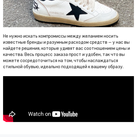
Jordan
Joslin
K
Karen Walker
Karl Lagerfeld
Не нужно искать компромиссы между желанием носить
Kenzo
Khaite
известные бренды и разумным расходом средств — у нас вы
найдете решения, которые удивят вас соотношением цены и
Kiton
Kuboraum
качества. Весь процесс заказа прост и удобен, так что вы
можете сосредоточиться на том, чтобы наслаждаться
L
стильной обувью, идеально подходящей к вашему образу.
La Perla
Lacoste
Linda Farrow
Loewe
Longines
Loro Piana
Louis Vuitton
M
Mach & Mach
Magda Butrym