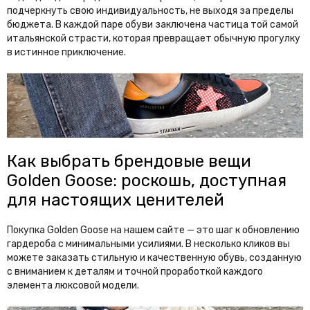
подчеркнуть свою индивидуальность, не выходя за пределы
Graff
Gucci
бюджета. В каждой паре обуви заключена частица той самой
итальянской страсти, которая превращает обычную прогулку
Guess
в истинное приключение.
H
Harmont & Blaine
Heritage
Hermes
Heron Preston
Hublot
Как выбрать брендовые вещи
I
Golden Goose: роскошь, доступная
для настоящих ценителей
Isabel Marant
J
Покупка Golden Goose на нашем сайте — это шаг к обновлению
гардероба с минимальными усилиями. В несколько кликов вы
Jacquemus
Jaeger-LeCoultre
можете заказать стильную и качественную обувь, созданную
с вниманием к деталям и точной проработкой каждого
Jil Sander
Jimmy Choo
элемента люксовой модели.
Jo Malone
John Dalia