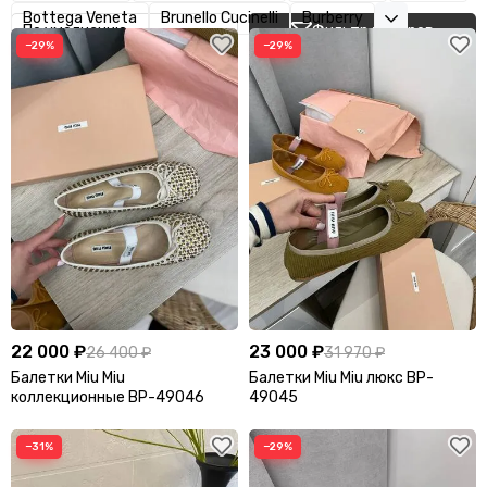
Bottega Veneta
Brunello Cucinelli
Burberry
Фильтр товаров
−29%
−29%
22 000 ₽
23 000 ₽
26 400 ₽
31 970 ₽
Балетки Miu Miu
Балетки Miu Miu люкс BP-
коллекционные BP-49046
49045
−31%
−29%