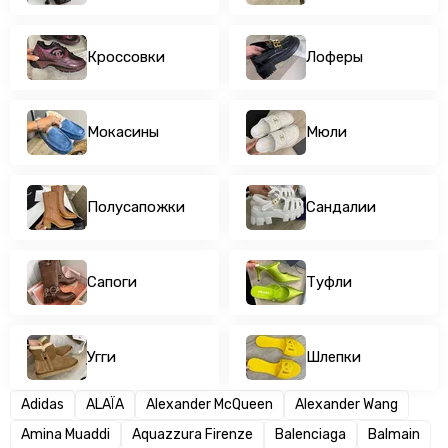
Угги
Шлепки
Кроссовки
Лоферы
Мокасины
Мюли
Полусапожки
Сандалии
Сапоги
Туфли
Угги
Шлепки
Adidas
ALAÏA
Alexander McQueen
Alexander Wang
Amina Muaddi
Aquazzura Firenze
Balenciaga
Balmain