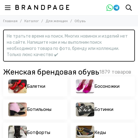
Назад
Назад
Главная
Каталог
Для женщин
Обувь
Для женщин
Обувь
Смотреть все товары
Смотреть все товары
Не тратьте время на поиск. Многих новинок и изделий нет
Одежда
Балетки
на сайте. Напишите нам и мы выполним поиск
Обувь
Босоножки
необходимого товара по фото, бренду или коллекции.
Ботильоны
Сумки
Только люкс качество ✔️
Ботинки
Аксессуары
Ботфорты
Женская брендовая обувь
Кеды
Кроссовки
Балетки
Босоножки
Лоферы
Мокасины
Мюли
Ботильоны
Ботинки
Полусапожки
Сандалии
Сапоги
Ботфорты
Кеды
Туфли