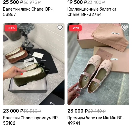
25 500 ₽
19 500 ₽
36 975 ₽
23 400 ₽
Балетки люкс Chanel BP-
Коллекционные балетки
53867
Chanel BP-32734
−24%
−29%
23 000 ₽
23 000 ₽
30 360 ₽
29 440 ₽
Балетки Chanel премиум BP-
Премиум балетки Miu Miu BP-
53182
49941