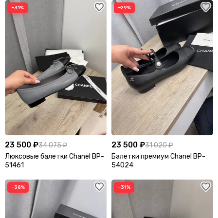
−31%
−29%
23 500 ₽
23 500 ₽
34 075 ₽
31 020 ₽
Люксовые балетки Chanel BP-
Балетки премиум Chanel BP-
51461
54024
−38%
−31%