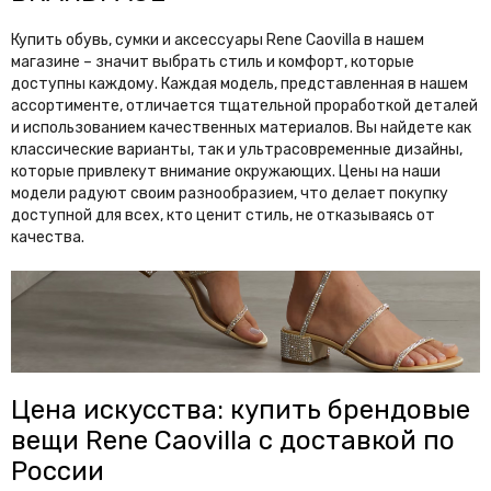
Jordan
Joslin
Купить обувь, сумки и аксессуары Rene Caovilla в нашем
магазине – значит выбрать стиль и комфорт, которые
K
доступны каждому. Каждая модель, представленная в нашем
Karen Walker
Karl Lagerfeld
ассортименте, отличается тщательной проработкой деталей
и использованием качественных материалов. Вы найдете как
Kenzo
Khaite
классические варианты, так и ультрасовременные дизайны,
которые привлекут внимание окружающих. Цены на наши
Kiton
Kuboraum
модели радуют своим разнообразием, что делает покупку
доступной для всех, кто ценит стиль, не отказываясь от
L
качества.
La Perla
Lacoste
Linda Farrow
Loewe
Longines
Loro Piana
Louis Vuitton
Цена искусства: купить брендовые
M
вещи Rene Caovilla с доставкой по
Mach & Mach
Magda Butrym
России