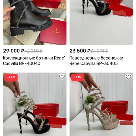
APM Monaco
Appolo
Aquazzura Firenze
Arcteryx
AREA
Armani
Attico
Audemars Piguet
29 000 ₽
23 500 ₽
42 050 ₽
34 075 ₽
B
Коллекционные ботинки Rene'
Повседневные босоножки
Balenciaga
Balmain
Caovilla BP-40040
Rene Caovilla BP-30405
BC
Benedetta Bruzziches
−29%
−31%
Berluti
Bikkembergs
Billionaire
Blumarine
Boss
Bottega Veneta
Boucheron
Breguet
Breitling
Brioni
Burberry
Bvlgari