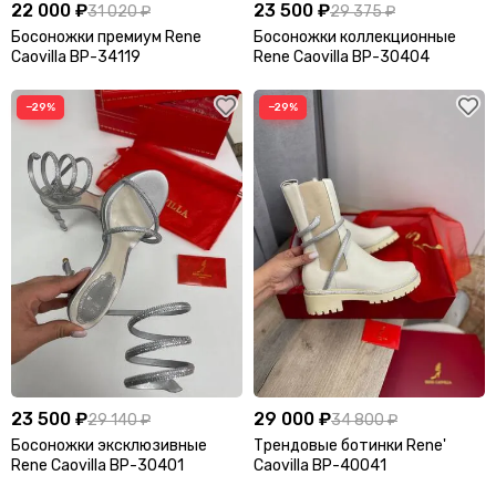
22 000 ₽
23 500 ₽
31 020 ₽
29 375 ₽
E
Босоножки премиум Rene
Босоножки коллекционные
Caovilla BP-34119
Rene Caovilla BP-30404
Eleven
Emiliano Zapata
Ermanno Scervino
Essentials
−29%
−29%
Etro
F
Fabiano Filippi
Fear of God
Fendi
Franck Muller
Frank Bernhard
G
Gallery Dept
Gentle Monster
Gianvito Rossi
Gilda Pearl
23 500 ₽
29 000 ₽
29 140 ₽
34 800 ₽
Босоножки эксклюзивные
Трендовые ботинки Rene'
Giuseppe Zanotti
Givenchy
Rene Caovilla BP-30401
Caovilla BP-40041
Golden Goose
Goyard