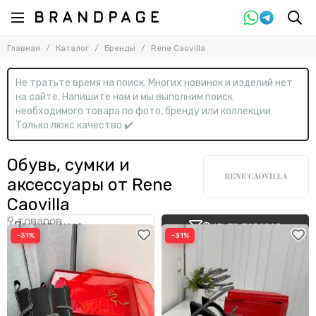
Назад
Главная
Каталог
Бренды
Rene Caovilla
Бренды
Смотреть все бренды
Не тратьте время на поиск. Многих новинок и изделий нет
0-9
на сайте. Напишите нам и мы выполним поиск
необходимого товара по фото, бренду или коллекции.
13DE Marzo
Только люкс качество ✔️
A
Обувь, сумки и
Acne Studios
Adidas
аксессуары от Rene
ALAÏA
Alemais
Caovilla
Alessandra Rich
Alex Perry
Фильтр товаров
−31%
−31%
Alexander McQueen
Alexander Wang
Alexandere Vauthier
Ambush
AMI Paris
Amina Muaddi
AMIRI
Angelo Galasso