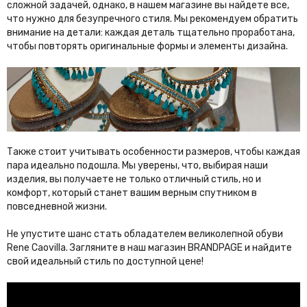
сложной задачей, однако, в нашем магазине вы найдете все,
O
что нужно для безупречного стиля. Мы рекомендуем обратить
внимание на детали: каждая деталь тщательно проработана,
Off White
Omega
чтобы повторять оригинальные формы и элементы дизайна.
Oscar de la Renta
P
Palm Angels
Panerai Lumior
Patek Philippe
Paul & Shark
Также стоит учитывать особенности размеров, чтобы каждая
Philipp Plein
Piaget
пара идеально подошла. Мы уверены, что, выбирая наши
изделия, вы получаете не только отличный стиль, но и
Polo Ralph Lauren
Ports 1961
комфорт, который станет вашим верным спутником в
Prada
Premiata
повседневной жизни.
Q
Не упустите шанс стать обладателем великолепной обуви
Rene Caovilla. Загляните в наш магазин BRANDPAGE и найдите
Qeelin Petite Wulu
свой идеальный стиль по доступной цене!
R