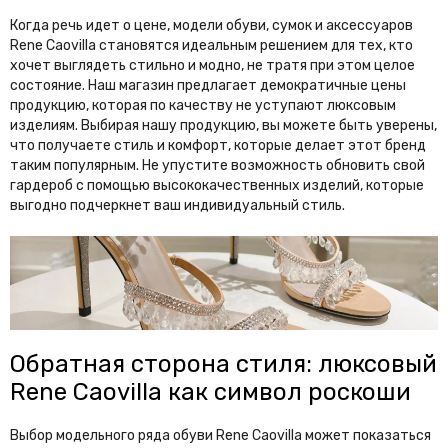
Maiashi
Maison Margiela
Когда речь идет о цене, модели обуви, сумок и аксессуаров
Maison Mihara Yasuhiro
Maje
Rene Caovilla становятся идеальным решением для тех, кто
хочет выглядеть стильно и модно, не тратя при этом целое
Mandelli
Manolo Blahnik
состояние. Наш магазин предлагает демократичные цены
Marc Jacobs
Marine Serre
продукцию, которая по качеству не уступают люксовым
изделиям. Выбирая нашу продукцию, вы можете быть уверены,
Max Mara
Maybach
что получаете стиль и комфорт, которые делает этот бренд
таким популярным. Не упустите возможность обновить свой
Messika
Michael Kors
гардероб с помощью высококачественных изделий, которые
выгодно подчеркнет ваш индивидуальный стиль.
Missoni
Miu Miu
Moncler
Mont Blanc
Moschino
Mugler
N
Nanushka
Neso
Обратная сторона стиля: люксовый
New Balance
New Era
Rene Caovilla как символ роскоши
Nike
Выбор модельного ряда обуви Rene Caovilla может показаться