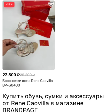
−29%
Graff
Gucci
Guess
H
Harmont & Blaine
Heritage
Hermes
Heron Preston
Hublot
I
Isabel Marant
23 500 ₽
28 200 ₽
Босоножки люкс Rene Caovilla
J
BP-30400
Jacquemus
Jaeger-LeCoultre
Купить обувь, сумки и аксессуары
Jil Sander
Jimmy Choo
от Rene Caovilla в магазине
Jo Malone
John Dalia
BRANDPAGE