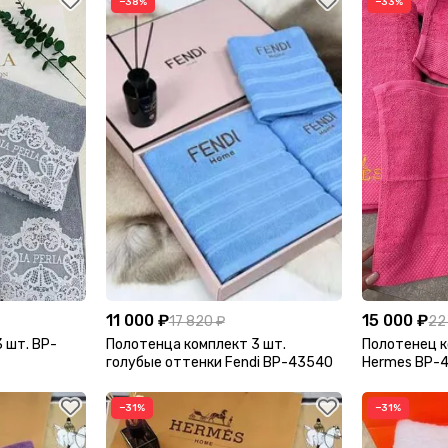
−38%
−33%
11 000 ₽
15 000 ₽
17 820 ₽
22
 шт. BP-
Полотенца комплект 3 шт.
Полотенец к
голубые оттенки Fendi BP-43540
Hermes BP-
−31%
−31%