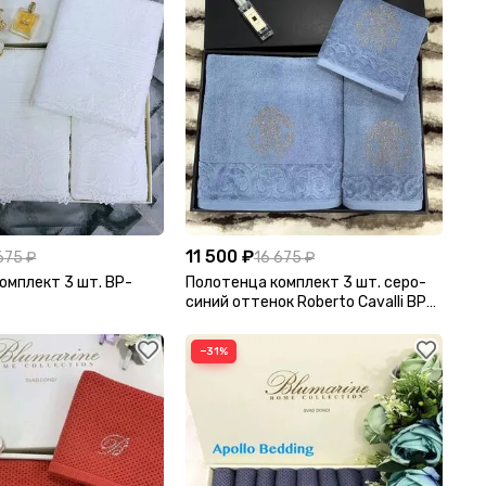
11 500 ₽
675 ₽
16 675 ₽
омплект 3 шт. BP-
Полотенца комплект 3 шт. серо-
синий оттенок Roberto Cavalli BP-
20415
−31%