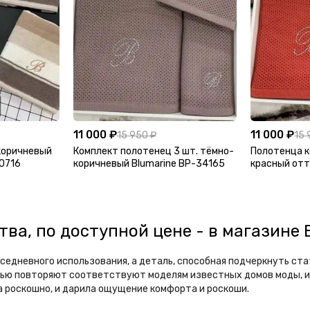
11 000 ₽
11 000 ₽
15 950 ₽
15 
коричневый
Комплект полотенец 3 шт. тёмно-
Полотенца к
20716
коричневый Blumarine BP-34165
красный отт
34163
тва, по доступной цене - в магазин
седневного использования, а деталь, способная подчеркнуть ста
ю повторяют соответствуют моделям известных домов моды, и п
 роскошно, и дарила ощущение комфорта и роскоши.