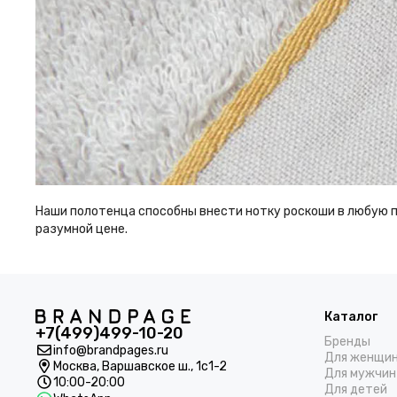
Наши полотенца способны внести нотку роскоши в любую по
разумной цене.
Каталог
+7(499)499-10-20
Бренды
info@brandpages.ru
Для женщи
Москва,
Варшавское ш., 1с1-2
Для мужчин
10:00-20:00
Для детей