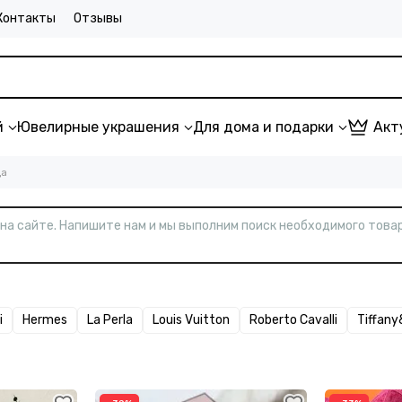
Контакты
Отзывы
й
Ювелирные украшения
Для дома и подарки
Акт
ца
т на сайте. Напишите нам и мы выполним поиск необходимого товар
i
Hermes
La Perla
Louis Vuitton
Roberto Cavalli
Tiffan