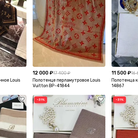
12 000 ₽
11 500 ₽
17 400 ₽
16 
ное Louis
Полотенце перламутровое Louis
Полотенца к
Vuitton BP-41844
14867
−31%
−31%