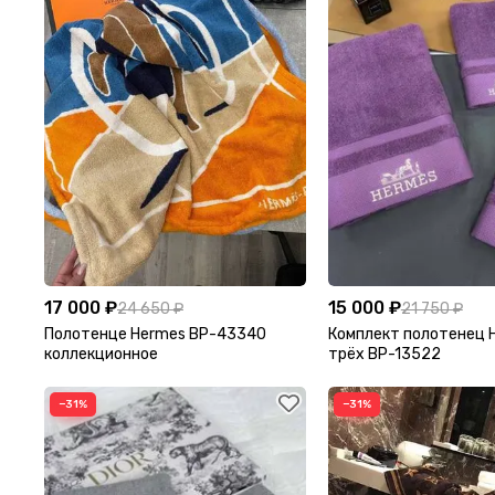
17 000 ₽
15 000 ₽
24 650 ₽
21 750 ₽
Полотенце Hermes BP-43340
Комплект полотенец 
коллекционное
трёх BP-13522
−31%
−31%