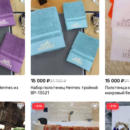
15 000 ₽
15 000 ₽
21 750 ₽
21
Hermes из
Набор полотенец Hermes тройной
Полотенца к
BP-13521
махровый бе
−31%
−31%