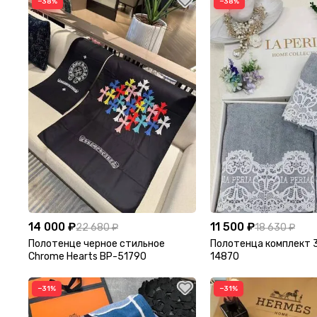
−38%
−38%
14 000 ₽
11 500 ₽
22 680 ₽
18 630 ₽
Полотенце черное стильное
Полотенца комплект 3
Chrome Hearts BP-51790
14870
−31%
−31%