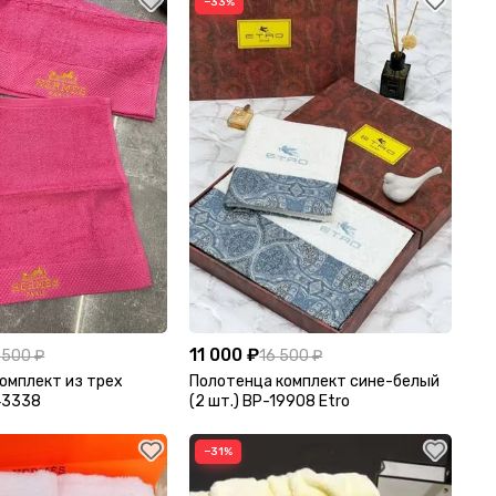
−33%
11 000 ₽
 500 ₽
16 500 ₽
омплект из трех
Полотенца комплект сине-белый
43338
(2 шт.) BP-19908 Etro
−31%