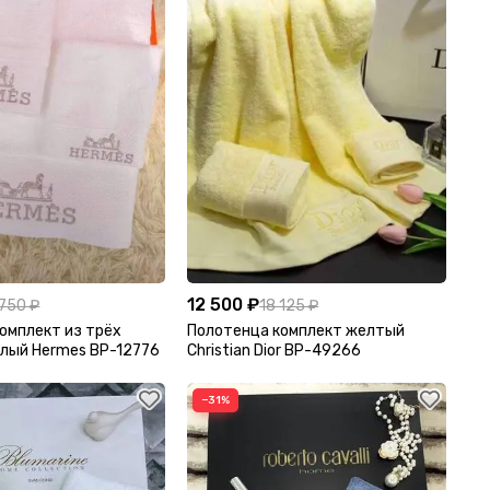
12 500 ₽
 750 ₽
18 125 ₽
омплект из трёх
Полотенца комплект желтый
лый Hermes BP-12776
Christian Dior BP-49266
−31%