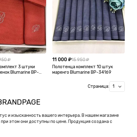
11 000 ₽
950 ₽
15 950 ₽
омплект 3 штуки
Полотенца комплект 10 штук
енок Blumarine BP-
маренго Blumarine BP-34169
Страница:
е BRANDPAGE
тус и изысканность вашего интерьера. В нашем магазине
ри этом они доступны по цене. Продукция создана с