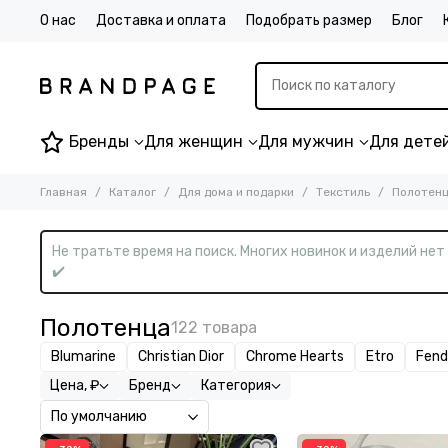
О нас
Доставка и оплата
Подобрать размер
Блог
Бренды
Для женщин
Для мужчин
Для дете
Главная
Каталог
Для дома и подарки
Текстиль
Полотен
Не тратьте время на поиск. Многих новинок и изделий не
✔️
Полотенца
Blumarine
Christian Dior
Chrome Hearts
Etro
Fend
Цена, ₽
Бренд
Категория