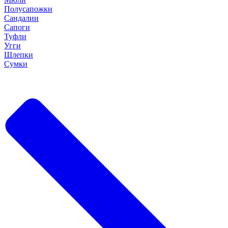
Полусапожки
Сандалии
Сапоги
Туфли
Угги
Шлепки
Сумки