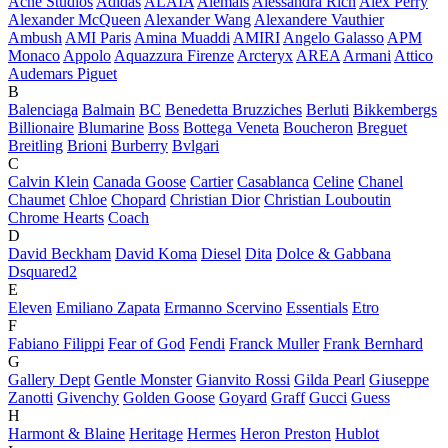
Acne Studios
Adidas
ALAÏA
Alemais
Alessandra Rich
Alex Perry
Alexander McQueen
Alexander Wang
Alexandere Vauthier
Ambush
AMI Paris
Amina Muaddi
AMIRI
Angelo Galasso
APM
Monaco
Appolo
Aquazzura Firenze
Arcteryx
AREA
Armani
Attico
Audemars Piguet
B
Balenciaga
Balmain
BC
Benedetta Bruzziches
Berluti
Bikkembergs
Billionaire
Blumarine
Boss
Bottega Veneta
Boucheron
Breguet
Breitling
Brioni
Burberry
Bvlgari
C
Calvin Klein
Canada Goose
Cartier
Casablanca
Celine
Chanel
Chaumet
Chloe
Chopard
Christian Dior
Christian Louboutin
Chrome Hearts
Coach
D
David Beckham
David Koma
Diesel
Dita
Dolce & Gabbana
Dsquared2
E
Eleven
Emiliano Zapata
Ermanno Scervino
Essentials
Etro
F
Fabiano Filippi
Fear of God
Fendi
Franck Muller
Frank Bernhard
G
Gallery Dept
Gentle Monster
Gianvito Rossi
Gilda Pearl
Giuseppe
Zanotti
Givenchy
Golden Goose
Goyard
Graff
Gucci
Guess
H
Harmont & Blaine
Heritage
Hermes
Heron Preston
Hublot