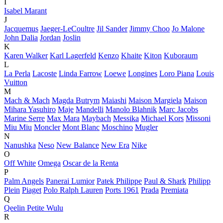
I
Isabel Marant
J
Jacquemus
Jaeger-LeCoultre
Jil Sander
Jimmy Choo
Jo Malone
John Dalia
Jordan
Joslin
K
Karen Walker
Karl Lagerfeld
Kenzo
Khaite
Kiton
Kuboraum
L
La Perla
Lacoste
Linda Farrow
Loewe
Longines
Loro Piana
Louis
Vuitton
M
Mach & Mach
Magda Butrym
Maiashi
Maison Margiela
Maison
Mihara Yasuhiro
Maje
Mandelli
Manolo Blahnik
Marc Jacobs
Marine Serre
Max Mara
Maybach
Messika
Michael Kors
Missoni
Miu Miu
Moncler
Mont Blanc
Moschino
Mugler
N
Nanushka
Neso
New Balance
New Era
Nike
O
Off White
Omega
Oscar de la Renta
P
Palm Angels
Panerai Lumior
Patek Philippe
Paul & Shark
Philipp
Plein
Piaget
Polo Ralph Lauren
Ports 1961
Prada
Premiata
Q
Qeelin Petite Wulu
R