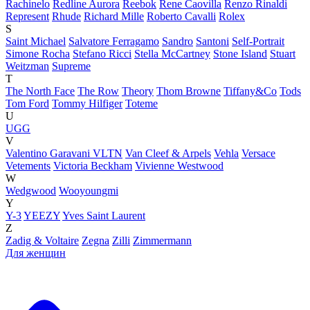
Rachinelo
Redline Aurora
Reebok
Rene Caovilla
Renzo Rinaldi
Represent
Rhude
Richard Mille
Roberto Cavalli
Rolex
S
Saint Michael
Salvatore Ferragamo
Sandro
Santoni
Self-Portrait
Simone Rocha
Stefano Ricci
Stella McCartney
Stone Island
Stuart
Weitzman
Supreme
T
The North Face
The Row
Theory
Thom Browne
Tiffany&Co
Tods
Tom Ford
Tommy Hilfiger
Toteme
U
UGG
V
Valentino Garavani VLTN
Van Cleef & Arpels
Vehla
Versace
Vetements
Victoria Beckham
Vivienne Westwood
W
Wedgwood
Wooyoungmi
Y
Y-3
YEEZY
Yves Saint Laurent
Z
Zadig & Voltaire
Zegna
Zilli
Zimmermann
Для женщин