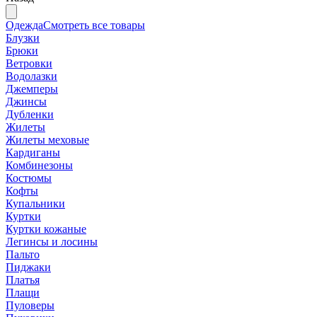
Одежда
Смотреть все товары
Блузки
Брюки
Ветровки
Водолазки
Джемперы
Джинсы
Дубленки
Жилеты
Жилеты меховые
Кардиганы
Комбинезоны
Костюмы
Кофты
Купальники
Куртки
Куртки кожаные
Легинсы и лосины
Пальто
Пиджаки
Платья
Плащи
Пуловеры