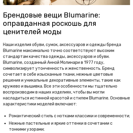
W
Wedgwood
Wooyoungmi
Брендовые вещи Blumarine:
оправданная роскошь для
Y
ценителей моды
Y-3
YEEZY
Yves Saint Laurent
Наши изделия обуви, сумок, аксессуаров и одежды бренда
Blumarine максимально точно соответствуют высоким
Z
стандартам качества одежды, аксессуаров и обуви.
Blumarine, созданный Анной Молинари в 1977 году,
Zadig & Voltaire
Zegna
символизирует утонченность и женственность. Бренд
сочетает в себе изысканные ткани, нежные цветовые
Zilli
Zimmermann
решения и уникальные декоративные элементы, такие как
кружево и вышивка. Все эти особенности мы тщательно
воспроизводим в наших изделиях, чтобы вы могли
насладиться истинной красотой и стилем Blumarine. Основные
характеристики моделей включают:
Романтический стиль с нотками классики и современности;
Нежные пастельные и яркие оттенки в сочетании с
тонкими узорами;