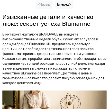
The North Face
The Row
Назад
Вперед
Theory
Thom Browne
Изысканные детали и качество
Tiffany&Co
Tods
люкс: секрет успеха Blumarine
Tom Ford
Tommy Hilfiger
В интернет-каталоге BRANDPAGE вы найдете
Toteme
высококачественные модели обуви, сумок, аксессуаров и
одежды бренда Blumarine. Мы предлагаем идеальную
U
идентичность: соблюдается точная цветовая палитра,
фасоны, материалы, декоративные элементы и упаковка.
UGG
Каждая деталь проработана с вниманием, чтобы подарить вам
ощущение настоящей роскоши по доступной цене. Благодаря
V
таким изделиям вы сможете наслаждаться стилем и
качеством Blumarine без переплат. Доступные цены и
Valentino Garavani VLTN
Van Cleef & Arpels
гарантированное качество делают покупку оправданной для
Vehla
Versace
каждого ценителя моды.
Vetements
Victoria Beckham
Vivienne Westwood