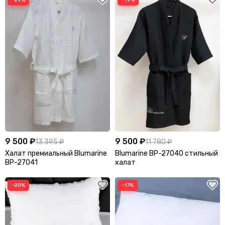
Graff
Gucci
Guess
H
Harmont & Blaine
Heritage
Hermes
Heron Preston
Hublot
I
9 500 ₽
9 500 ₽
13 395 ₽
11 780 ₽
Isabel Marant
Халат премиальный Blumarine
Blumarine BP-27040 стильный
BP-27041
халат
J
Jacquemus
Jaeger-LeCoultre
−20%
−17%
Jil Sander
Jimmy Choo
Jo Malone
John Dalia