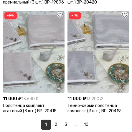
Rachinelo
Redline Aurora
премиальный (3 шт.) BP-19896
шт.) BP-20420
Reebok
Rene Caovilla
−19%
−17%
Renzo Rinaldi
Represent
Rhude
Richard Mille
Roberto Cavalli
Rolex
S
Saint Michael
Salvatore Ferragamo
Sandro
Santoni
Self-Portrait
Simone Rocha
Stefano Ricci
Stella McCartney
11 000 ₽
11 000 ₽
13 640 ₽
13 200 ₽
Stone Island
Stuart Weitzman
Полотенца комплект
Темно-серый полотенца
агатовый (3 шт.) BP-20418
комплект (3 шт.) BP-20419
Supreme
1
2
3
...
10
T