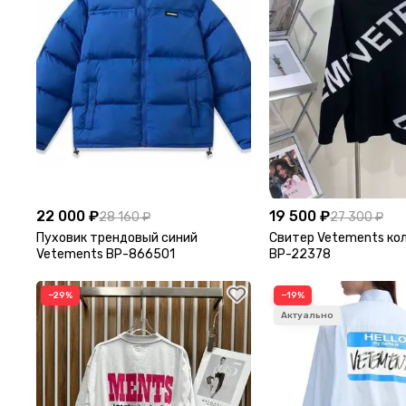
22 000 ₽
19 500 ₽
28 160 ₽
27 300 ₽
Пуховик трендовый синий
Свитер Vetements ко
Vetements BP-866501
BP-22378
−29%
−19%