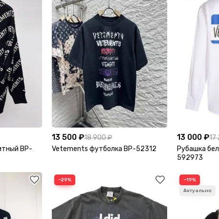
13 500 ₽
13 000 ₽
18 900 ₽
17
итный BP-
Vetements футболка BP-52312
Рубашка бел
592973
−29%
−19%