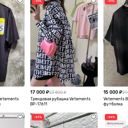
−31%
−31%
17 000 ₽
15 000 ₽
23 800 ₽
21
Vetements
Трендовая рубашка Vetements
Vetements 
я
BP-17611
футболка
−29%
−24%