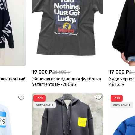
19 000 ₽
17 000 ₽
26 600 ₽
21
ллекционный
Женская повседневная футболка
Худи черное
Vetements BP-28685
481559
−17%
−17%