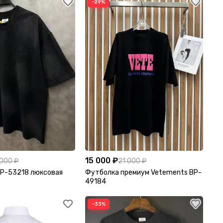
−29%
15 000 ₽
 000 ₽
21 000 ₽
BP-53218 люксовая
Футболка премиум Vetements BP-
49184
−33%