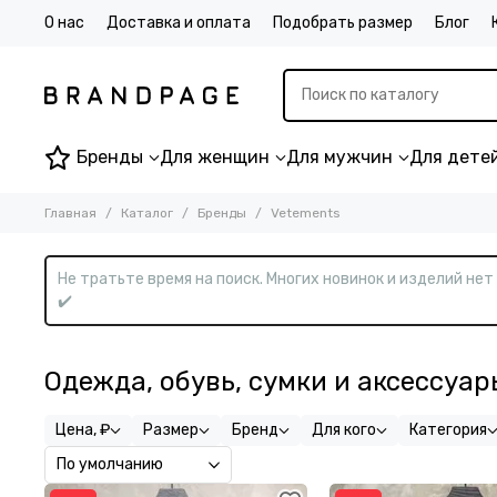
О нас
Доставка и оплата
Подобрать размер
Блог
Бренды
Для женщин
Для мужчин
Для дете
Главная
Каталог
Бренды
Vetements
Не тратьте время на поиск. Многих новинок и изделий не
✔️
Одежда, обувь, сумки и аксессуар
Цена, ₽
Размер
Бренд
Для кого
Категория