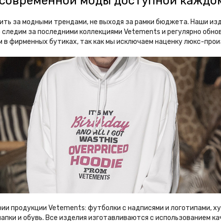
о современной моды доступной каждо
дить за модными трендами, не выходя за рамки бюджета. Наши и
о следим за последними коллекциями Vetements и регулярно обн
ем в фирменных бутиках, так как мы исключаем наценку люкс-про
ии продукции Vetements: футболки с надписями и логотипами, ху
апки и обувь. Все изделия изготавливаются с использованием к