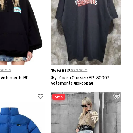
15 500 ₽
 080 ₽
19 220 ₽
 Vetements BP-
Футболка One size BP-30007
Vetements люксовая
−29%