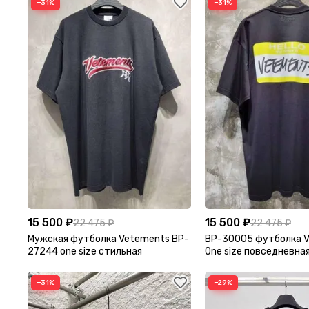
−31%
−31%
15 500 ₽
15 500 ₽
22 475 ₽
22 475 ₽
Мужская футболка Vetements BP-
BP-30005 футболка 
27244 one size стильная
One size повседневна
−31%
−29%