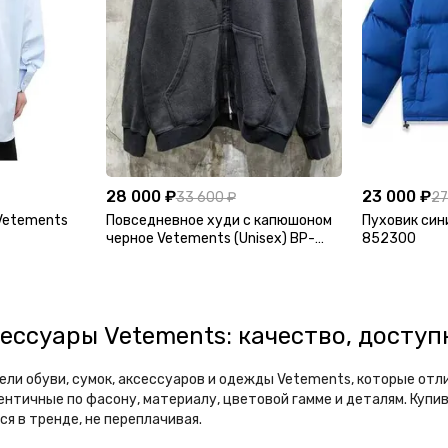
28 000 ₽
23 000 ₽
33 600 ₽
27
Vetements
Повседневное худи с капюшоном
Пуховик син
черное Vetements (Unisex) BP-
852300
217748
сессуары Vetements: качество, досту
ли обуви, сумок, аксессуаров и одежды Vetements, которые от
нтичные по фасону, материалу, цветовой гамме и деталям. Купив
я в тренде, не переплачивая.