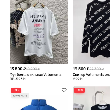
13 500 ₽
19 500 ₽
18 900 ₽
27 300 ₽
Футболка стильная Vetements
Свитер Vetements эл
BP-52311
22911
−22%
−29%