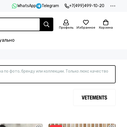
WhatsApp
Telegram
+7(499)499-10-20
Профиль
Избранное
Корзина
уально
а по фото, бренду или коллекции. Только люкс качество