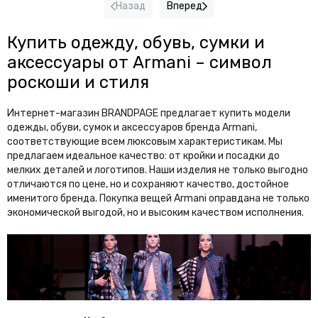
Назад
Вперед
The North Face
The Row
Theory
Thom Browne
Купить одежду, обувь, сумки и
аксессуары от Armani – символ
Tiffany&Co
Tods
роскоши и стиля
Tom Ford
Tommy Hilfiger
Toteme
Интернет-магазин BRANDPAGE предлагает купить модели
одежды, обуви, сумок и аксессуаров бренда Armani,
U
соответствующие всем люксовым характеристикам. Мы
предлагаем идеальное качество: от кройки и посадки до
UGG
мелких деталей и логотипов. Наши изделия не только выгодно
отличаются по цене, но и сохраняют качество, достойное
V
именитого бренда. Покупка вещей Armani оправдана не только
экономической выгодой, но и высоким качеством исполнения.
Valentino Garavani VLTN
Van Cleef & Arpels
Vehla
Versace
Vetements
Victoria Beckham
Vivienne Westwood