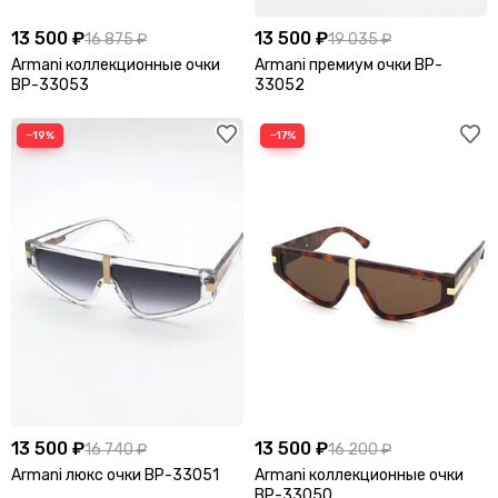
O
13 500 ₽
13 500 ₽
16 875 ₽
19 035 ₽
Off White
Omega
Armani коллекционные очки
Armani премиум очки BP-
BP-33053
33052
Oscar de la Renta
−19%
−17%
P
Palm Angels
Panerai Lumior
Patek Philippe
Paul & Shark
Philipp Plein
Piaget
Polo Ralph Lauren
Ports 1961
Prada
Premiata
Q
Qeelin Petite Wulu
13 500 ₽
13 500 ₽
16 740 ₽
16 200 ₽
R
Armani люкс очки BP-33051
Armani коллекционные очки
BP-33050