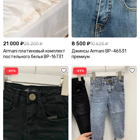
APM Monaco
Appolo
Aquazzura Firenze
Arcteryx
AREA
Armani
Attico
Audemars Piguet
21 000 ₽
8 500 ₽
25 200 ₽
10 625 ₽
Armani платиновый комплект
Джинсы Armani BP-46531
B
постельного белья BP-16731
премиум
Balenciaga
Balmain
−29%
−29%
BC
Benedetta Bruzziches
Berluti
Bikkembergs
Billionaire
Blumarine
Boss
Bottega Veneta
Boucheron
Breguet
Breitling
Brioni
Burberry
Bvlgari