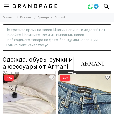
Назад
Главная
Каталог
Бренды
Armani
Бренды
Смотреть все бренды
Не тратьте время на поиск. Многих новинок и изделий нет
0-9
на сайте. Напишите нам и мы выполним поиск
необходимого товара по фото, бренду или коллекции.
13DE Marzo
Только люкс качество ✔️
A
Одежда, обувь, сумки и
Acne Studios
Adidas
аксессуары от Armani
ALAÏA
Alemais
Фильтр товаров
Alessandra Rich
Alex Perry
−17%
−29%
Alexander McQueen
Alexander Wang
Alexandere Vauthier
Ambush
AMI Paris
Amina Muaddi
AMIRI
Angelo Galasso