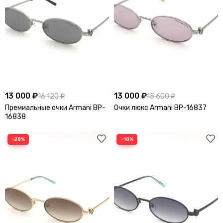
Jordan
Joslin
K
Karen Walker
Karl Lagerfeld
Kenzo
Khaite
Kiton
Kuboraum
13 000 ₽
13 000 ₽
16 120 ₽
15 600 ₽
L
Премиальные очки Armani BP-
Очки люкс Armani BP-16837
16838
La Perla
Lacoste
Linda Farrow
Loewe
−28%
−18%
Longines
Loro Piana
Louis Vuitton
M
Mach & Mach
Magda Butrym