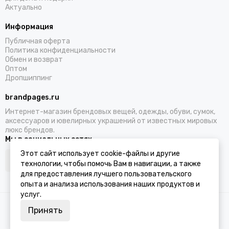
Актуально
Информация
Публичная оферта
Политика конфиденциальности
Обмен и возврат
Оптом
Дропшиппинг
brandpages.ru
Интернет-магазин брендовых вещей, одежды, обуви, сумок,
аксессуаров и ювелирных украшений от известных мировых
люкс брендов.
Мы в социальных сетях
Этот сайт использует cookie-файлы и другие
технологии, чтобы помочь Вам в навигации, а также
для предоставления лучшего пользовательского
опыта и анализа использования наших продуктов и
услуг.
2026 © BRANDPAGES.
Карта сайта
Принять