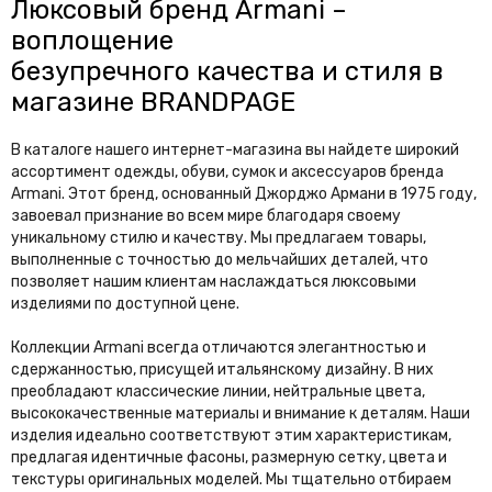
W
Люксовый бренд Armani –
воплощение
Wedgwood
Wooyoungmi
безупречного качества и стиля в
Y
магазине BRANDPAGE
Y-3
YEEZY
В каталоге нашего интернет-магазина вы найдете широкий
Yves Saint Laurent
ассортимент одежды, обуви, сумок и аксессуаров бренда
Armani. Этот бренд, основанный Джорджо Армани в 1975 году,
Z
завоевал признание во всем мире благодаря своему
уникальному стилю и качеству. Мы предлагаем товары,
Zadig & Voltaire
Zegna
выполненные с точностью до мельчайших деталей, что
позволяет нашим клиентам наслаждаться люксовыми
Zilli
Zimmermann
изделиями по доступной цене.
Коллекции Armani всегда отличаются элегантностью и
сдержанностью, присущей итальянскому дизайну. В них
преобладают классические линии, нейтральные цвета,
высококачественные материалы и внимание к деталям. Наши
изделия идеально соответствуют этим характеристикам,
предлагая идентичные фасоны, размерную сетку, цвета и
текстуры оригинальных моделей. Мы тщательно отбираем