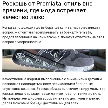
Maiashi
Maison Margiela
Роскошь от Premiata: стиль вне
Maison Mihara Yasuhiro
Maje
времени, где мода встречает
качество люкс
Mandelli
Manolo Blahnik
Marc Jacobs
Marine Serre
Когда дело доходит до выбора где купить, часто возникает
вопрос — стоит ли переплачивать за бренд? Premiata,
Max Mara
Maybach
представленная в нашем магазине, помогут ответить на этот
Messika
Michael Kors
вопрос с уверенностью.
Missoni
Miu Miu
Moncler
Mont Blanc
Moschino
Mugler
N
Качественные изделия выполненные с вниманием к деталям,
позволяют насладиться всем великолепием бренда, не
Nanushka
Neso
опустошая кошелек. Это как обладать ключом к миру моды, где
New Balance
New Era
каждая вещь отражает ваши личные предпочтения и стиль.
Мы предлагаем широкий ассортимент по доступным ценам,
Nike
делая люксовые бренды доступными для всех.