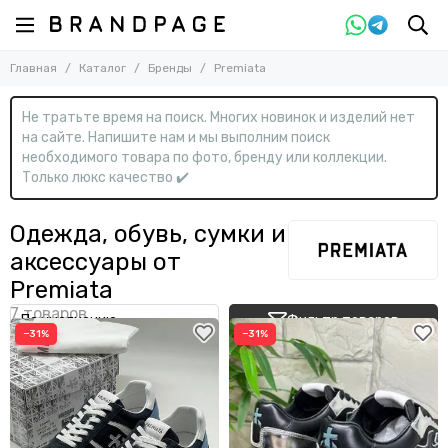
Назад
Главная
Каталог
Бренды
Premiata
Бренды
Смотреть все бренды
Не тратьте время на поиск. Многих новинок и изделий нет
0-9
на сайте. Напишите нам и мы выполним поиск
необходимого товара по фото, бренду или коллекции.
13DE Marzo
Только люкс качество ✔️
A
Одежда, обувь, сумки и
Acne Studios
Adidas
аксессуары от
ALAÏA
Alemais
Premiata
Alessandra Rich
Alex Perry
Фильтр товаров
−31%
−31%
Alexander McQueen
Alexander Wang
Alexandere Vauthier
Ambush
AMI Paris
Amina Muaddi
AMIRI
Angelo Galasso