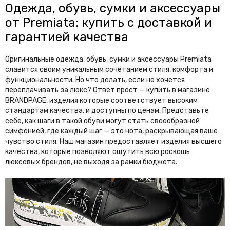
Одежда, обувь, сумки и аксессуары
Graff
Gucci
от Premiata: купить с доставкой и
Guess
гарантией качества
H
Оригинальные одежда, обувь, сумки и аксессуары Premiata
славится своим уникальным сочетанием стиля, комфорта и
Harmont & Blaine
Heritage
функциональности. Но что делать, если не хочется
Hermes
Heron Preston
переплачивать за люкс? Ответ прост — купить в магазине
BRANDPAGE, изделия которые соответствует высоким
Hublot
стандартам качества, и доступны по ценам. Представьте
себе, как шаги в такой обуви могут стать своеобразной
I
симфонией, где каждый шаг — это нота, раскрывающая ваше
чувство стиля. Наш магазин предоставляет изделия высшего
Isabel Marant
качества, которые позволяют ощутить всю роскошь
люксовых брендов, не выходя за рамки бюджета.
J
Jacquemus
Jaeger-LeCoultre
Jil Sander
Jimmy Choo
Jo Malone
John Dalia