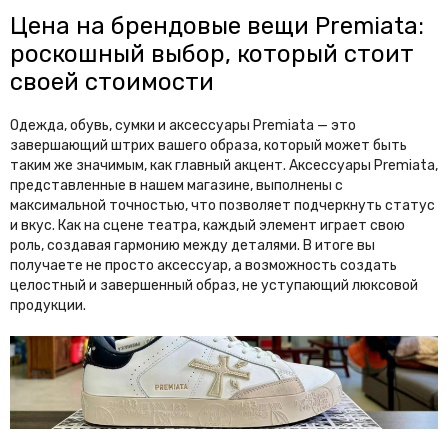
Jordan
Joslin
Цена на брендовые вещи Premiata:
роскошный выбор, который стоит
K
своей стоимости
Karen Walker
Karl Lagerfeld
Одежда, обувь, сумки и аксессуары Premiata — это
Kenzo
Khaite
завершающий штрих вашего образа, который может быть
Kiton
Kuboraum
таким же значимым, как главный акцент. Аксессуары Premiata,
представленные в нашем магазине, выполнены с
L
максимальной точностью, что позволяет подчеркнуть статус
и вкус. Как на сцене театра, каждый элемент играет свою
La Perla
Lacoste
роль, создавая гармонию между деталями. В итоге вы
получаете не просто аксессуар, а возможность создать
Linda Farrow
Loewe
целостный и завершенный образ, не уступающий люксовой
продукции.
Longines
Loro Piana
Louis Vuitton
M
Mach & Mach
Magda Butrym