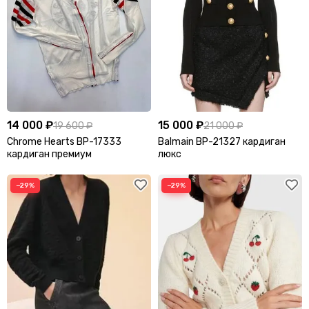
Куртки
Куртки кожаные
Легинсы и лосины
Пальто
Пиджаки
Платья
Плащи
14 000 ₽
15 000 ₽
19 600 ₽
21 000 ₽
Пуловеры
Chrome Hearts BP-17333
Balmain BP-21327 кардиган
Пуховики
кардиган премиум
люкс
Рубашки
Сарафаны
−29%
−29%
Свитеры
Свитшоты и худи
Спортивные костюмы
Топы
Туники
Футболки
Шорты