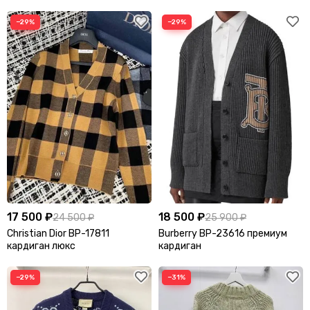
−29%
−29%
17 500 ₽
18 500 ₽
24 500 ₽
25 900 ₽
Christian Dior BP-17811
Burberry BP-23616 премиум
кардиган люкс
кардиган
−29%
−31%