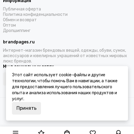
Информация
Публичная оферта
Политика конфиденциальности
Обмен и возврат
Оптом
Дропшиппинг
brandpages.ru
Интернет-магазин брендовых вещей, одежды, обуви, сумок,
аксессуаров и ювелирных украшений от известных мировых
люкс брендов.
Мы в социальных сетях
Этот сайт использует cookie-файлы и другие
технологии, чтобы помочь Вам в навигации, а также
для предоставления лучшего пользовательского
опыта и анализа использования наших продуктов и
услуг.
2026 © BRANDPAGES.
Карта сайта
Принять