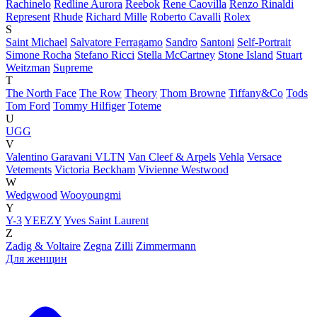
Rachinelo
Redline Aurora
Reebok
Rene Caovilla
Renzo Rinaldi
Represent
Rhude
Richard Mille
Roberto Cavalli
Rolex
S
Saint Michael
Salvatore Ferragamo
Sandro
Santoni
Self-Portrait
Simone Rocha
Stefano Ricci
Stella McCartney
Stone Island
Stuart
Weitzman
Supreme
T
The North Face
The Row
Theory
Thom Browne
Tiffany&Co
Tods
Tom Ford
Tommy Hilfiger
Toteme
U
UGG
V
Valentino Garavani VLTN
Van Cleef & Arpels
Vehla
Versace
Vetements
Victoria Beckham
Vivienne Westwood
W
Wedgwood
Wooyoungmi
Y
Y-3
YEEZY
Yves Saint Laurent
Z
Zadig & Voltaire
Zegna
Zilli
Zimmermann
Для женщин