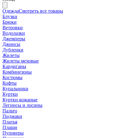
Одежда
Смотреть все товары
Блузки
Брюки
Ветровки
Водолазки
Джемперы
Джинсы
Дубленки
Жилеты
Жилеты меховые
Кардиганы
Комбинезоны
Костюмы
Кофты
Купальники
Куртки
Куртки кожаные
Легинсы и лосины
Пальто
Пиджаки
Платья
Плащи
Пуловеры