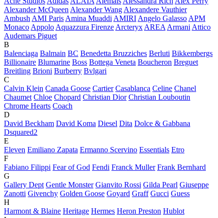
Acne Studios
Adidas
ALAÏA
Alemais
Alessandra Rich
Alex Perry
Alexander McQueen
Alexander Wang
Alexandere Vauthier
Ambush
AMI Paris
Amina Muaddi
AMIRI
Angelo Galasso
APM
Monaco
Appolo
Aquazzura Firenze
Arcteryx
AREA
Armani
Attico
Audemars Piguet
B
Balenciaga
Balmain
BC
Benedetta Bruzziches
Berluti
Bikkembergs
Billionaire
Blumarine
Boss
Bottega Veneta
Boucheron
Breguet
Breitling
Brioni
Burberry
Bvlgari
C
Calvin Klein
Canada Goose
Cartier
Casablanca
Celine
Chanel
Chaumet
Chloe
Chopard
Christian Dior
Christian Louboutin
Chrome Hearts
Coach
D
David Beckham
David Koma
Diesel
Dita
Dolce & Gabbana
Dsquared2
E
Eleven
Emiliano Zapata
Ermanno Scervino
Essentials
Etro
F
Fabiano Filippi
Fear of God
Fendi
Franck Muller
Frank Bernhard
G
Gallery Dept
Gentle Monster
Gianvito Rossi
Gilda Pearl
Giuseppe
Zanotti
Givenchy
Golden Goose
Goyard
Graff
Gucci
Guess
H
Harmont & Blaine
Heritage
Hermes
Heron Preston
Hublot