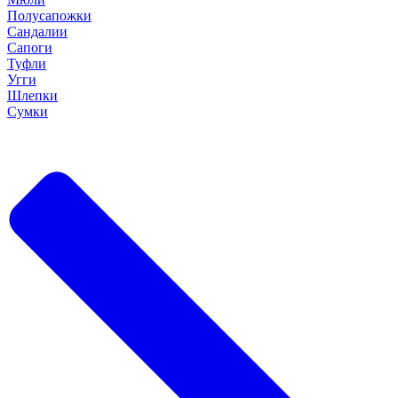
Полусапожки
Сандалии
Сапоги
Туфли
Угги
Шлепки
Сумки