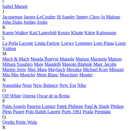
I
Isabel Marant
J
Jacquemus
Jaeger-LeCoultre
Jil Sander
Jimmy Choo
Jo Malone
John Dalia
Jordan
Joslin
K
Karen Walker
Karl Lagerfeld
Kenzo
Khaite
Kiton
Kuboraum
L
La Perla
Lacoste
Linda Farrow
Loewe
Longines
Loro Piana
Louis
Vuitton
M
Mach & Mach
Magda Butrym
Maiashi
Maison Margiela
Maison
Mihara Yasuhiro
Maje
Mandelli
Manolo Blahnik
Marc Jacobs
Marine Serre
Max Mara
Maybach
Messika
Michael Kors
Missoni
Miu Miu
Moncler
Mont Blanc
Moschino
Mugler
N
Nanushka
Neso
New Balance
New Era
Nike
O
Off White
Omega
Oscar de la Renta
P
Palm Angels
Panerai Lumior
Patek Philippe
Paul & Shark
Philipp
Plein
Piaget
Polo Ralph Lauren
Ports 1961
Prada
Premiata
Q
Qeelin Petite Wulu
R