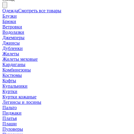
Одежда
Смотреть все товары
Блузки
Брюки
Ветровки
Водолазки
Джемперы
Джинсы
Дубленки
Жилеты
Жилеты меховые
Кардиганы
Комбинезоны
Костюмы
Кофты
Купальники
Куртки
Куртки кожаные
Легинсы и лосины
Пальто
Пиджаки
Платья
Плащи
Пуловеры