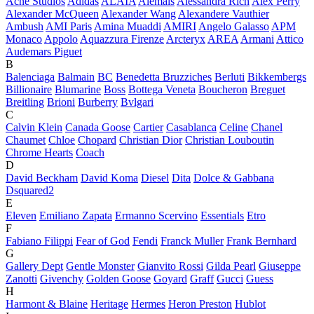
Acne Studios
Adidas
ALAÏA
Alemais
Alessandra Rich
Alex Perry
Alexander McQueen
Alexander Wang
Alexandere Vauthier
Ambush
AMI Paris
Amina Muaddi
AMIRI
Angelo Galasso
APM
Monaco
Appolo
Aquazzura Firenze
Arcteryx
AREA
Armani
Attico
Audemars Piguet
B
Balenciaga
Balmain
BC
Benedetta Bruzziches
Berluti
Bikkembergs
Billionaire
Blumarine
Boss
Bottega Veneta
Boucheron
Breguet
Breitling
Brioni
Burberry
Bvlgari
C
Calvin Klein
Canada Goose
Cartier
Casablanca
Celine
Chanel
Chaumet
Chloe
Chopard
Christian Dior
Christian Louboutin
Chrome Hearts
Coach
D
David Beckham
David Koma
Diesel
Dita
Dolce & Gabbana
Dsquared2
E
Eleven
Emiliano Zapata
Ermanno Scervino
Essentials
Etro
F
Fabiano Filippi
Fear of God
Fendi
Franck Muller
Frank Bernhard
G
Gallery Dept
Gentle Monster
Gianvito Rossi
Gilda Pearl
Giuseppe
Zanotti
Givenchy
Golden Goose
Goyard
Graff
Gucci
Guess
H
Harmont & Blaine
Heritage
Hermes
Heron Preston
Hublot