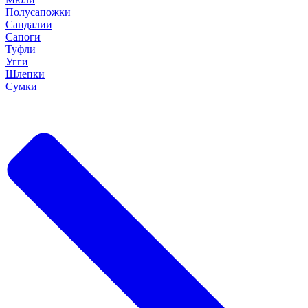
Полусапожки
Сандалии
Сапоги
Туфли
Угги
Шлепки
Сумки