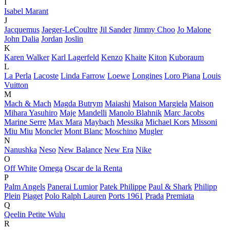
I
Isabel Marant
J
Jacquemus
Jaeger-LeCoultre
Jil Sander
Jimmy Choo
Jo Malone
John Dalia
Jordan
Joslin
K
Karen Walker
Karl Lagerfeld
Kenzo
Khaite
Kiton
Kuboraum
L
La Perla
Lacoste
Linda Farrow
Loewe
Longines
Loro Piana
Louis
Vuitton
M
Mach & Mach
Magda Butrym
Maiashi
Maison Margiela
Maison
Mihara Yasuhiro
Maje
Mandelli
Manolo Blahnik
Marc Jacobs
Marine Serre
Max Mara
Maybach
Messika
Michael Kors
Missoni
Miu Miu
Moncler
Mont Blanc
Moschino
Mugler
N
Nanushka
Neso
New Balance
New Era
Nike
O
Off White
Omega
Oscar de la Renta
P
Palm Angels
Panerai Lumior
Patek Philippe
Paul & Shark
Philipp
Plein
Piaget
Polo Ralph Lauren
Ports 1961
Prada
Premiata
Q
Qeelin Petite Wulu
R