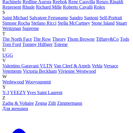
Rachinelo
Redline Aurora
Reebok
Rene Caovilla
Renzo Rinaldi
Represent
Rhude
Richard Mille
Roberto Cavalli
Rolex
S
Saint Michael
Salvatore Ferragamo
Sandro
Santoni
Self-Portrait
Simone Rocha
Stefano Ricci
Stella McCartney
Stone Island
Stuart
Weitzman
Supreme
T
The North Face
The Row
Theory
Thom Browne
Tiffany&Co
Tods
Tom Ford
Tommy Hilfiger
Toteme
U
UGG
V
Valentino Garavani VLTN
Van Cleef & Arpels
Vehla
Versace
Vetements
Victoria Beckham
Vivienne Westwood
W
Wedgwood
Wooyoungmi
Y
Y-3
YEEZY
Yves Saint Laurent
Z
Zadig & Voltaire
Zegna
Zilli
Zimmermann
Для женщин