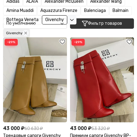
Adidas
ALAÏA
Alexander McQueen
Alexander Wang
Amina Muaddi
Aquazzura Firenze
Balenciaga
Balmain
Bottega Veneta
Givenchy
Фильтр товаров
Givenchy
−29%
−29%
43 000 ₽
43 000 ₽
60 630 ₽
53 320 ₽
Трендовые сапоги Givenchy
Премиум сапоги Givenchy BP-