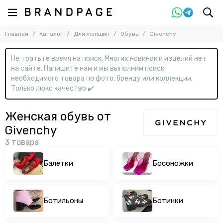
Назад
Назад
Главная
Каталог
Для женщин
Обувь
Givenchy
Для женщин
Обувь
Смотреть все товары
Смотреть все товары
Не тратьте время на поиск. Многих новинок и изделий нет
Одежда
Балетки
на сайте. Напишите нам и мы выполним поиск
Обувь
Босоножки
необходимого товара по фото, бренду или коллекции.
Ботильоны
Сумки
Только люкс качество ✔️
Ботинки
Аксессуары
Ботфорты
Женская обувь от
Кеды
Givenchy
Кроссовки
Лоферы
Мокасины
Балетки
Босоножки
Мюли
Полусапожки
Сандалии
Ботильоны
Ботинки
Сапоги
Туфли