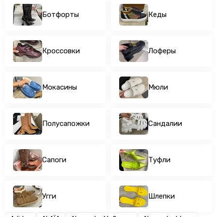
Угги
Ботфорты
Кеды
Шлепки
Кроссовки
Лоферы
Мокасины
Мюли
Полусапожки
Сандалии
Сапоги
Туфли
Угги
Шлепки