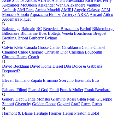
Acne Studios
Adidas
ALAÏA
Alemais
Alessandra Rich
Alex Perry
Alexander McQueen
Alexander Wang
Alexandere Vauthier
Ambush
AMI Paris
Amina Muaddi
AMIRI
Angelo Galasso
APM
Monaco
Appolo
Aquazzura Firenze
Arcteryx
AREA
Armani
Attico
Audemars Piguet
B
Balenciaga
Balmain
BC
Benedetta Bruzziches
Berluti
Bikkembergs
Billionaire
Blumarine
Boss
Bottega Veneta
Boucheron
Breguet
Breitling
Brioni
Burberry
Bvlgari
C
Calvin Klein
Canada Goose
Cartier
Casablanca
Celine
Chanel
Chaumet
Chloe
Chopard
Christian Dior
Christian Louboutin
Chrome Hearts
Coach
D
David Beckham
David Koma
Diesel
Dita
Dolce & Gabbana
Dsquared2
E
Eleven
Emiliano Zapata
Ermanno Scervino
Essentials
Etro
F
Fabiano Filippi
Fear of God
Fendi
Franck Muller
Frank Bernhard
G
Gallery Dept
Gentle Monster
Gianvito Rossi
Gilda Pearl
Giuseppe
Zanotti
Givenchy
Golden Goose
Goyard
Graff
Gucci
Guess
H
Harmont & Blaine
Heritage
Hermes
Heron Preston
Hublot