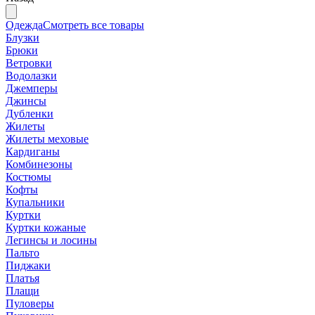
Одежда
Смотреть все товары
Блузки
Брюки
Ветровки
Водолазки
Джемперы
Джинсы
Дубленки
Жилеты
Жилеты меховые
Кардиганы
Комбинезоны
Костюмы
Кофты
Купальники
Куртки
Куртки кожаные
Легинсы и лосины
Пальто
Пиджаки
Платья
Плащи
Пуловеры