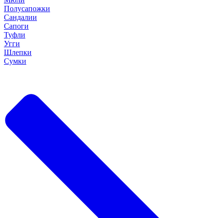
Полусапожки
Сандалии
Сапоги
Туфли
Угги
Шлепки
Сумки