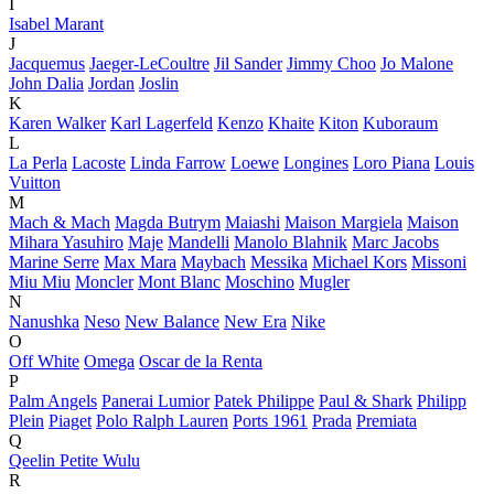
I
Isabel Marant
J
Jacquemus
Jaeger-LeCoultre
Jil Sander
Jimmy Choo
Jo Malone
John Dalia
Jordan
Joslin
K
Karen Walker
Karl Lagerfeld
Kenzo
Khaite
Kiton
Kuboraum
L
La Perla
Lacoste
Linda Farrow
Loewe
Longines
Loro Piana
Louis
Vuitton
M
Mach & Mach
Magda Butrym
Maiashi
Maison Margiela
Maison
Mihara Yasuhiro
Maje
Mandelli
Manolo Blahnik
Marc Jacobs
Marine Serre
Max Mara
Maybach
Messika
Michael Kors
Missoni
Miu Miu
Moncler
Mont Blanc
Moschino
Mugler
N
Nanushka
Neso
New Balance
New Era
Nike
O
Off White
Omega
Oscar de la Renta
P
Palm Angels
Panerai Lumior
Patek Philippe
Paul & Shark
Philipp
Plein
Piaget
Polo Ralph Lauren
Ports 1961
Prada
Premiata
Q
Qeelin Petite Wulu
R