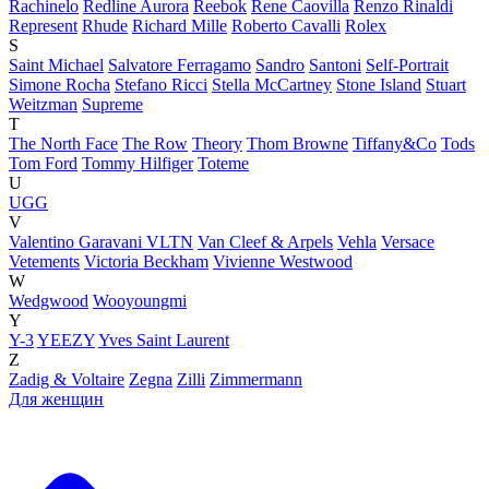
Rachinelo
Redline Aurora
Reebok
Rene Caovilla
Renzo Rinaldi
Represent
Rhude
Richard Mille
Roberto Cavalli
Rolex
S
Saint Michael
Salvatore Ferragamo
Sandro
Santoni
Self-Portrait
Simone Rocha
Stefano Ricci
Stella McCartney
Stone Island
Stuart
Weitzman
Supreme
T
The North Face
The Row
Theory
Thom Browne
Tiffany&Co
Tods
Tom Ford
Tommy Hilfiger
Toteme
U
UGG
V
Valentino Garavani VLTN
Van Cleef & Arpels
Vehla
Versace
Vetements
Victoria Beckham
Vivienne Westwood
W
Wedgwood
Wooyoungmi
Y
Y-3
YEEZY
Yves Saint Laurent
Z
Zadig & Voltaire
Zegna
Zilli
Zimmermann
Для женщин