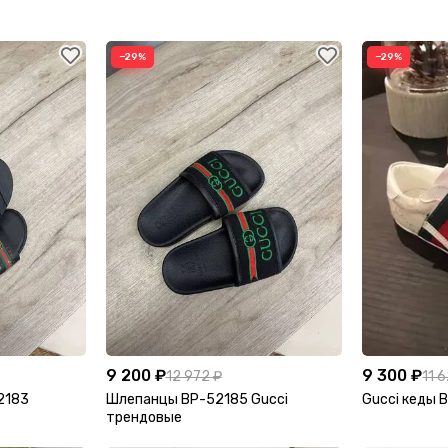
−29%
−29%
9 200 ₽
9 300 ₽
12 972 ₽
11 
2183
Шлепанцы BP-52185 Gucci
Gucci кеды 
трендовые