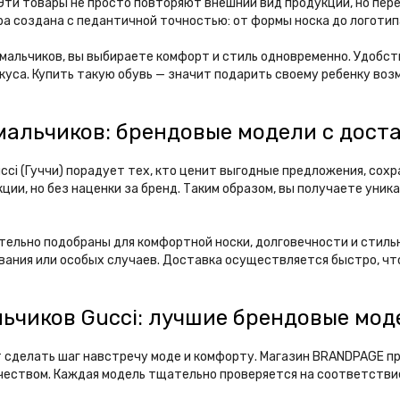
 Эти товары не просто повторяют внешний вид продукции, но пер
а создана с педантичной точностью: от формы носка до логотип
мальчиков, вы выбираете комфорт и стиль одновременно. Удобс
куса. Купить такую обувь — значит подарить своему ребенку воз
 мальчиков: брендовые модели с дост
cci (Гуччи) порадует тех, кто ценит выгодные предложения, сох
ии, но без наценки за бренд. Таким образом, вы получаете уник
тельно подобраны для комфортной носки, долговечности и стильн
вания или особых случаев. Доставка осуществляется быстро, чт
льчиков Gucci: лучшие брендовые мод
чит сделать шаг навстречу моде и комфорту. Магазин BRANDPAGE 
 качеством. Каждая модель тщательно проверяется на соответств