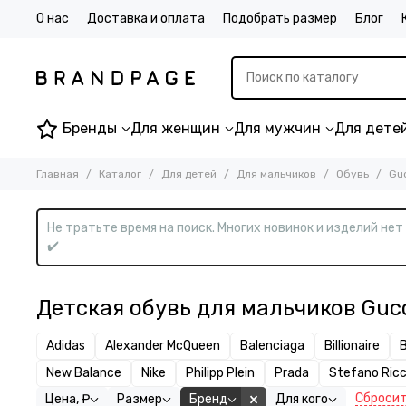
О нас
Доставка и оплата
Подобрать размер
Блог
Бренды
Для женщин
Для мужчин
Для дете
Главная
Каталог
Для детей
Для мальчиков
Обувь
Gu
Не тратьте время на поиск. Многих новинок и изделий не
✔️
Детская обувь для мальчиков Guc
Adidas
Alexander McQueen
Balenciaga
Billionaire
New Balance
Nike
Philipp Plein
Prada
Stefano Ricc
Сбросит
Цена, ₽
Размер
Бренд
Для кого