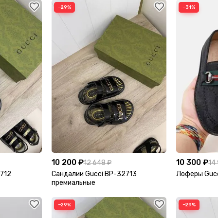
−29%
−31%
10 200 ₽
10 300 ₽
12 648 ₽
14
2712
Сандалии Gucci BP-32713
Лоферы Guc
премиальные
−29%
−29%