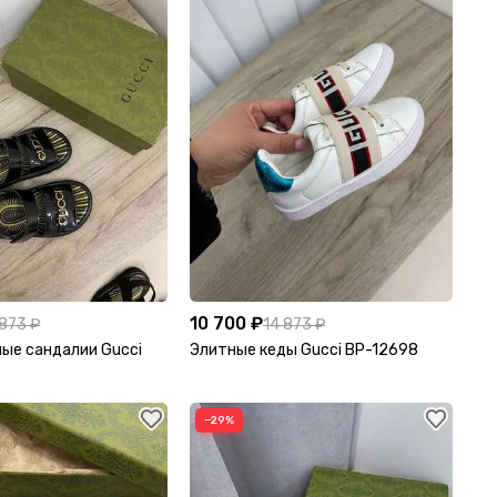
10 700 ₽
 873 ₽
14 873 ₽
ые сандалии Gucci
Элитные кеды Gucci BP-12698
−29%