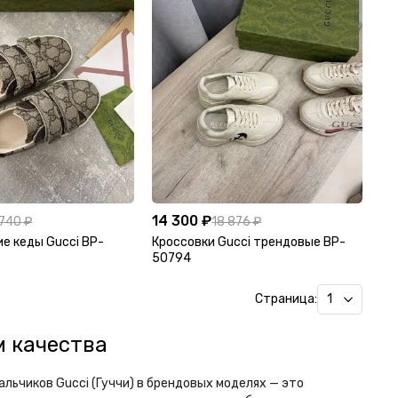
14 300 ₽
 740 ₽
18 876 ₽
е кеды Gucci BP-
Кроссовки Gucci трендовые BP-
50794
Страница:
м качества
альчиков Gucci (Гуччи) в брендовых моделях — это