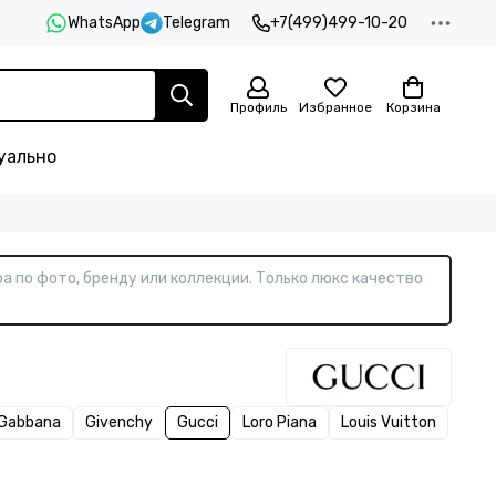
WhatsApp
Telegram
+7(499)499-10-20
Профиль
Избранное
Корзина
уально
а по фото, бренду или коллекции. Только люкс качество
 Gabbana
Givenchy
Gucci
Loro Piana
Louis Vuitton