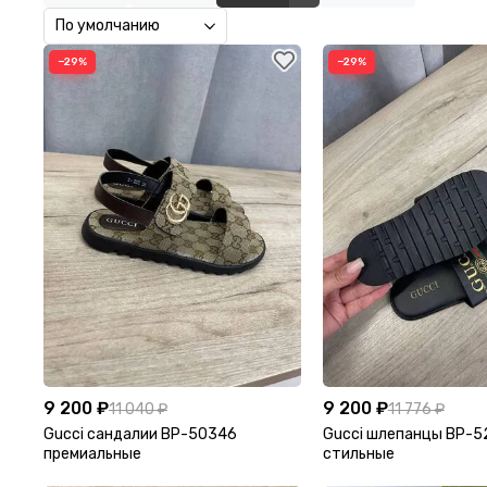
−29%
−29%
9 200 ₽
9 200 ₽
11 040 ₽
11 776 ₽
Gucci сандалии BP-50346
Gucci шлепанцы BP-5
премиальные
стильные