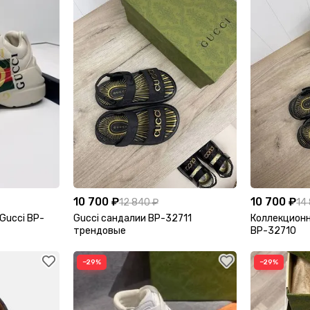
10 700 ₽
10 700 ₽
12 840 ₽
14
Gucci BP-
Gucci сандалии BP-32711
Коллекционн
трендовые
BP-32710
−29%
−29%