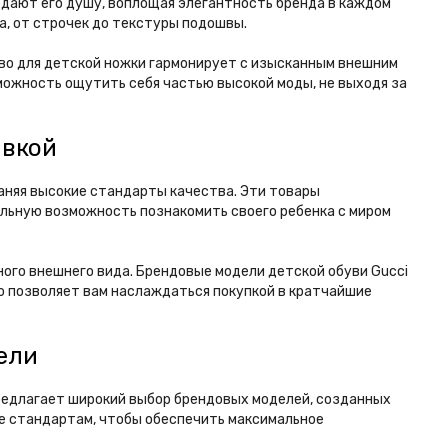
едают его душу, воплощая элегантность бренда в каждом
а, от строчек до текстуры подошвы.
тво для детской ножки гармонирует с изысканным внешним
можность ощутить себя частью высокой моды, не выходя за
авкой
раняя высокие стандарты качества. Эти товары
альную возможность познакомить своего ребенка с миром
ого внешнего вида. Брендовые модели детской обуви Gucci
о позволяет вам наслаждаться покупкой в кратчайшие
ели
предлагает широкий выбор брендовых моделей, созданных
ие стандартам, чтобы обеспечить максимальное