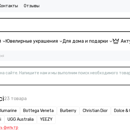
Контакты
Отзывы
й
Ювелирные украшения
Для дома и подарки
Акт
cci
т на сайте. Напишите нам и мы выполним поиск необходимого товар
ci
Blumarine
Bottega Veneta
Burberry
Christian Dior
Dolce &
i
UGG Australia
YEEZY
ь фильтр