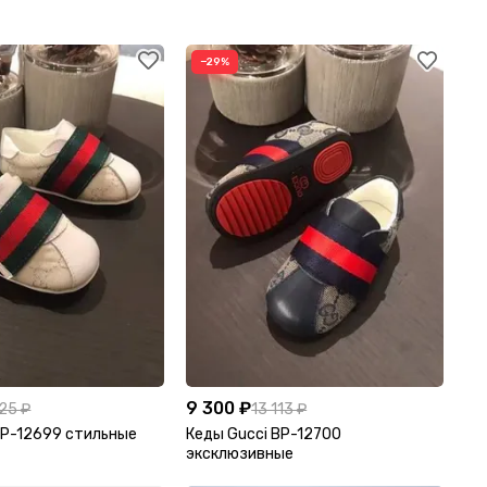
−29%
9 300 ₽
625 ₽
13 113 ₽
BP-12699 стильные
Кеды Gucci BP-12700
эксклюзивные