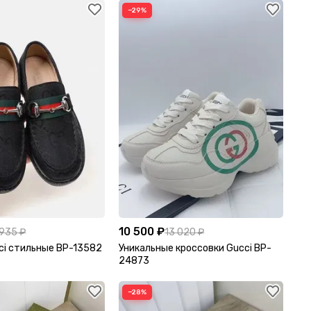
−29%
10 500 ₽
 935 ₽
13 020 ₽
ci стильные BP-13582
Уникальные кроссовки Gucci BP-
24873
−28%