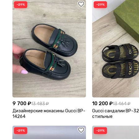
−29%
−29%
9 700 ₽
10 200 ₽
13 483 ₽
13 464 ₽
Дизайнерские мокасины Gucci BP-
Gucci сандалии BP-3
14264
стильные
−29%
−29%