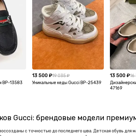
13 500 ₽
13 500 ₽
19 035 ₽
16
м BP-13583
Уникальные кеды Gucci BP-25439
Дизайнерски
47169
ков Gucci: брендовые модели премиу
воссозданы с точностью до последнего шва. Детская обувь для м