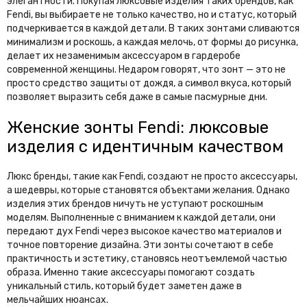
элегантности. Покупая люксовые изделия таких брендов, как
Fendi, вы выбираете не только качество, но и статус, который
подчеркивается в каждой детали. В таких зонтами сливаются
минимализм и роскошь, а каждая мелочь, от формы до рисунка,
делает их незаменимым аксессуаром в гардеробе
современной женщины. Недаром говорят, что зонт — это не
просто средство защиты от дождя, а символ вкуса, который
позволяет выразить себя даже в самые пасмурные дни.
Женские зонты Fendi: люксовые
изделия с идентичным качеством
Люкс бренды, такие как Fendi, создают не просто аксессуары,
а шедевры, которые становятся объектами желания. Однако
изделия этих брендов ничуть не уступают роскошным
моделям. Выполненные с вниманием к каждой детали, они
передают дух Fendi через высокое качество материалов и
точное повторение дизайна. Эти зонты сочетают в себе
практичность и эстетику, становясь неотъемлемой частью
образа. Именно такие аксессуары помогают создать
уникальный стиль, который будет заметен даже в
мельчайших нюансах.