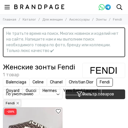
Назад
Назад
Главная
Каталог
Для женщин
Аксессуары
Зонты
Fendi
Для женщин
Аксессуары
Смотреть все товары
Смотреть все товары
Не тратьте время на поиск. Многих новинок и изделий нет
Одежда
Бейсболки и кепки
на сайте. Напишите нам и мы выполним поиск
Обувь
Брелоки
необходимого товара по фото, бренду или коллекции.
Сумки
Зонты
Только люкс качество ✔️
Аксессуары
Козырьки
Колготки
Женские зонты Fendi
Комплекты
Меховые наушники
Balenciaga
Celine
Chanel
Christian Dior
Fendi
Носки
Goyard
Gucci
Hermes
Yves Saint Laurent
Очки
Фильтр товаров
Панамы
Fendi
Перчатки
Платки
−28%
Ремни
Часы