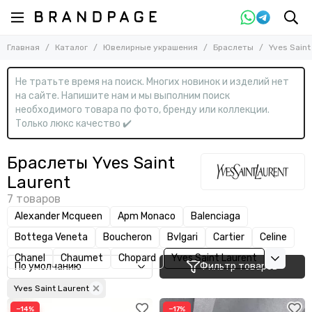
Назад
Главная
Каталог
Ювелирные украшения
Браслеты
Yves Saint
Ювелирные украшения
Смотреть все товары
Не тратьте время на поиск. Многих новинок и изделий нет
Браслеты
на сайте. Напишите нам и мы выполним поиск
Броши
необходимого товара по фото, бренду или коллекции.
Заколки для волос
Только люкс качество ✔️
Колье
Кольца
Браслеты Yves Saint
Комплекты
Laurent
Подвески
Серьги
Alexander Mcqueen
Apm Monaco
Balenciaga
Слейвы
Bottega Veneta
Boucheron
Bvlgari
Cartier
Celine
Чокеры
Chanel
Chaumet
Chopard
Yves Saint Laurent
Фильтр товаров
Yves Saint Laurent
−14%
−17%