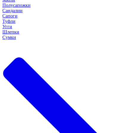
Полусапожки
Сандалии
Сапоги
Туфли
Угги
Шлепки
Сумки