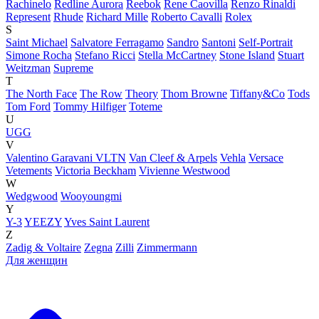
Rachinelo
Redline Aurora
Reebok
Rene Caovilla
Renzo Rinaldi
Represent
Rhude
Richard Mille
Roberto Cavalli
Rolex
S
Saint Michael
Salvatore Ferragamo
Sandro
Santoni
Self-Portrait
Simone Rocha
Stefano Ricci
Stella McCartney
Stone Island
Stuart
Weitzman
Supreme
T
The North Face
The Row
Theory
Thom Browne
Tiffany&Co
Tods
Tom Ford
Tommy Hilfiger
Toteme
U
UGG
V
Valentino Garavani VLTN
Van Cleef & Arpels
Vehla
Versace
Vetements
Victoria Beckham
Vivienne Westwood
W
Wedgwood
Wooyoungmi
Y
Y-3
YEEZY
Yves Saint Laurent
Z
Zadig & Voltaire
Zegna
Zilli
Zimmermann
Для женщин