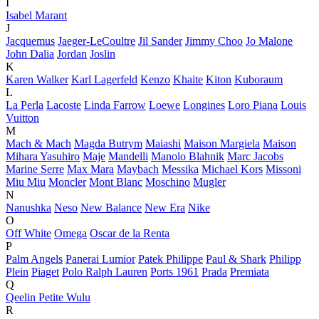
I
Isabel Marant
J
Jacquemus
Jaeger-LeCoultre
Jil Sander
Jimmy Choo
Jo Malone
John Dalia
Jordan
Joslin
K
Karen Walker
Karl Lagerfeld
Kenzo
Khaite
Kiton
Kuboraum
L
La Perla
Lacoste
Linda Farrow
Loewe
Longines
Loro Piana
Louis
Vuitton
M
Mach & Mach
Magda Butrym
Maiashi
Maison Margiela
Maison
Mihara Yasuhiro
Maje
Mandelli
Manolo Blahnik
Marc Jacobs
Marine Serre
Max Mara
Maybach
Messika
Michael Kors
Missoni
Miu Miu
Moncler
Mont Blanc
Moschino
Mugler
N
Nanushka
Neso
New Balance
New Era
Nike
O
Off White
Omega
Oscar de la Renta
P
Palm Angels
Panerai Lumior
Patek Philippe
Paul & Shark
Philipp
Plein
Piaget
Polo Ralph Lauren
Ports 1961
Prada
Premiata
Q
Qeelin Petite Wulu
R