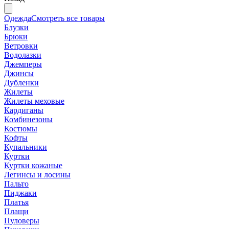
Одежда
Смотреть все товары
Блузки
Брюки
Ветровки
Водолазки
Джемперы
Джинсы
Дубленки
Жилеты
Жилеты меховые
Кардиганы
Комбинезоны
Костюмы
Кофты
Купальники
Куртки
Куртки кожаные
Легинсы и лосины
Пальто
Пиджаки
Платья
Плащи
Пуловеры