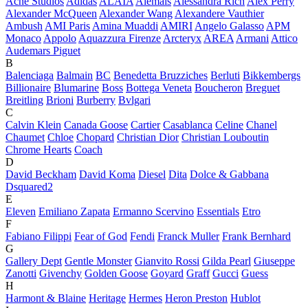
Acne Studios
Adidas
ALAÏA
Alemais
Alessandra Rich
Alex Perry
Alexander McQueen
Alexander Wang
Alexandere Vauthier
Ambush
AMI Paris
Amina Muaddi
AMIRI
Angelo Galasso
APM
Monaco
Appolo
Aquazzura Firenze
Arcteryx
AREA
Armani
Attico
Audemars Piguet
B
Balenciaga
Balmain
BC
Benedetta Bruzziches
Berluti
Bikkembergs
Billionaire
Blumarine
Boss
Bottega Veneta
Boucheron
Breguet
Breitling
Brioni
Burberry
Bvlgari
C
Calvin Klein
Canada Goose
Cartier
Casablanca
Celine
Chanel
Chaumet
Chloe
Chopard
Christian Dior
Christian Louboutin
Chrome Hearts
Coach
D
David Beckham
David Koma
Diesel
Dita
Dolce & Gabbana
Dsquared2
E
Eleven
Emiliano Zapata
Ermanno Scervino
Essentials
Etro
F
Fabiano Filippi
Fear of God
Fendi
Franck Muller
Frank Bernhard
G
Gallery Dept
Gentle Monster
Gianvito Rossi
Gilda Pearl
Giuseppe
Zanotti
Givenchy
Golden Goose
Goyard
Graff
Gucci
Guess
H
Harmont & Blaine
Heritage
Hermes
Heron Preston
Hublot