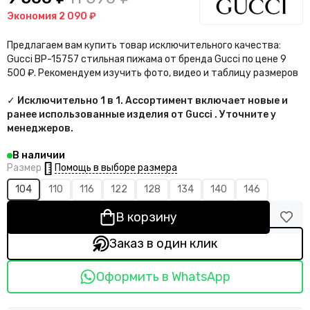
Экономия
2 090 ₽
Предлагаем вам купить товар исключительного качества:
Gucci BP-15757 стильная пижама от бренда Gucci по цене 9
500 ₽. Рекомендуем изучить фото, видео и таблицу размеров
✓ Исключительно 1 в 1. Ассортимент включает новые и
ранее использованные изделия от Gucci . Уточните у
менеджеров.
В наличии
Помощь в выборе размера
Размер
104
110
116
122
128
134
140
146
В корзину
Заказ в один клик
Оформить в WhatsApp