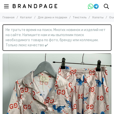
Назад
Назад
Главная
Каталог
Для дома и подарки
Текстиль
Халаты
Gu
Для дома и подарки
Текстиль
Смотреть все товары
Смотреть все товары
Не тратьте время на поиск. Многих новинок и изделий нет
Текстиль
Одеяла
на сайте. Напишите нам и мы выполним поиск
Пледы
Офисные товары и подарки
необходимого товара по фото, бренду или коллекции.
Подушки
Только люкс качество ✔️
Полотенца
Постельное белье
Скатерти
Халаты