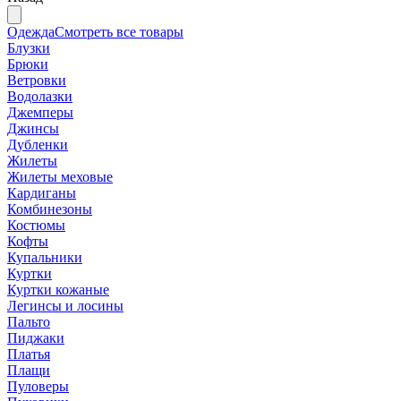
Одежда
Смотреть все товары
Блузки
Брюки
Ветровки
Водолазки
Джемперы
Джинсы
Дубленки
Жилеты
Жилеты меховые
Кардиганы
Комбинезоны
Костюмы
Кофты
Купальники
Куртки
Куртки кожаные
Легинсы и лосины
Пальто
Пиджаки
Платья
Плащи
Пуловеры