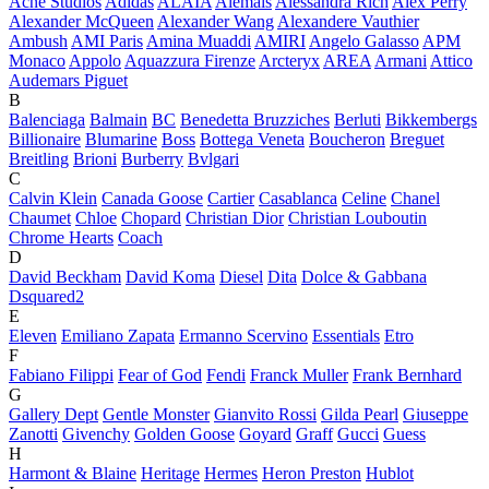
Acne Studios
Adidas
ALAÏA
Alemais
Alessandra Rich
Alex Perry
Alexander McQueen
Alexander Wang
Alexandere Vauthier
Ambush
AMI Paris
Amina Muaddi
AMIRI
Angelo Galasso
APM
Monaco
Appolo
Aquazzura Firenze
Arcteryx
AREA
Armani
Attico
Audemars Piguet
B
Balenciaga
Balmain
BC
Benedetta Bruzziches
Berluti
Bikkembergs
Billionaire
Blumarine
Boss
Bottega Veneta
Boucheron
Breguet
Breitling
Brioni
Burberry
Bvlgari
C
Calvin Klein
Canada Goose
Cartier
Casablanca
Celine
Chanel
Chaumet
Chloe
Chopard
Christian Dior
Christian Louboutin
Chrome Hearts
Coach
D
David Beckham
David Koma
Diesel
Dita
Dolce & Gabbana
Dsquared2
E
Eleven
Emiliano Zapata
Ermanno Scervino
Essentials
Etro
F
Fabiano Filippi
Fear of God
Fendi
Franck Muller
Frank Bernhard
G
Gallery Dept
Gentle Monster
Gianvito Rossi
Gilda Pearl
Giuseppe
Zanotti
Givenchy
Golden Goose
Goyard
Graff
Gucci
Guess
H
Harmont & Blaine
Heritage
Hermes
Heron Preston
Hublot