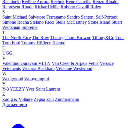
Rachinelo
Redline Aurora
Reebok
Rene Caovilla
Renzo Rinaldi
Represent
Rhude
Richard Mille
Roberto Cavalli
Rolex
S
Saint Michael
Salvatore Ferragamo
Sandro
Santoni
Self-Portrait
Simone Rocha
Stefano Ricci
Stella McCartney
Stone Island
Stuart
Weitzman
Supreme
T
The North Face
The Row
Theory
Thom Browne
Tiffany&Co
Tods
Tom Ford
Tommy Hilfiger
Toteme
U
UGG
V
Valentino Garavani VLTN
Van Cleef & Arpels
Vehla
Versace
Vetements
Victoria Beckham
Vivienne Westwood
W
Wedgwood
Wooyoungmi
Y
Y-3
YEEZY
Yves Saint Laurent
Z
Zadig & Voltaire
Zegna
Zilli
Zimmermann
Для женщин