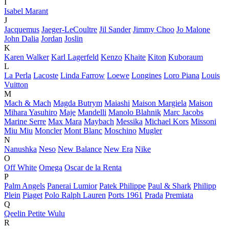
I
Isabel Marant
J
Jacquemus
Jaeger-LeCoultre
Jil Sander
Jimmy Choo
Jo Malone
John Dalia
Jordan
Joslin
K
Karen Walker
Karl Lagerfeld
Kenzo
Khaite
Kiton
Kuboraum
L
La Perla
Lacoste
Linda Farrow
Loewe
Longines
Loro Piana
Louis
Vuitton
M
Mach & Mach
Magda Butrym
Maiashi
Maison Margiela
Maison
Mihara Yasuhiro
Maje
Mandelli
Manolo Blahnik
Marc Jacobs
Marine Serre
Max Mara
Maybach
Messika
Michael Kors
Missoni
Miu Miu
Moncler
Mont Blanc
Moschino
Mugler
N
Nanushka
Neso
New Balance
New Era
Nike
O
Off White
Omega
Oscar de la Renta
P
Palm Angels
Panerai Lumior
Patek Philippe
Paul & Shark
Philipp
Plein
Piaget
Polo Ralph Lauren
Ports 1961
Prada
Premiata
Q
Qeelin Petite Wulu
R