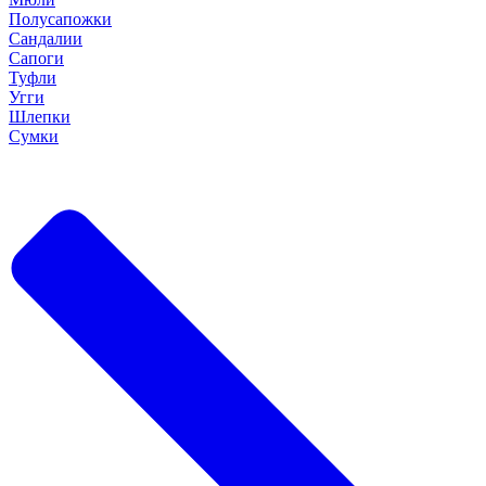
Полусапожки
Сандалии
Сапоги
Туфли
Угги
Шлепки
Сумки