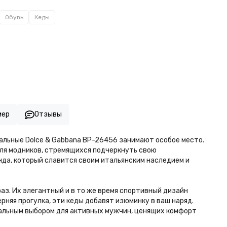
Обувь
Кеды
мер
Отзывы
иальные Dolce & Gabbana BP-26456 занимают особое место.
 для модников, стремящихся подчеркнуть свою
енда, который славится своим итальянским наследием и
раз. Их элегантный и в то же время спортивный дизайн
рняя прогулка, эти кеды добавят изюминку в ваш наряд.
еальным выбором для активных мужчин, ценящих комфорт