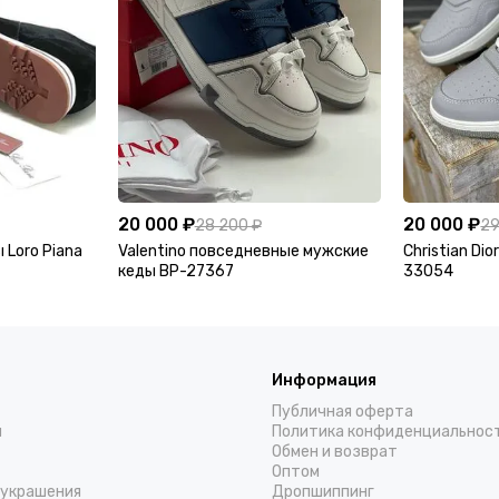
20 000 ₽
20 000 ₽
28 200 ₽
29
 Loro Piana
Valentino повседневные мужские
Christian Di
кеды BP-27367
33054
Информация
Публичная оферта
н
Политика конфиденциальнос
Обмен и возврат
Оптом
украшения
Дропшиппинг