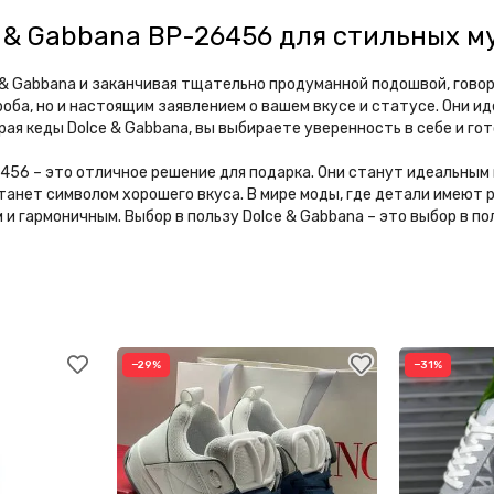
 & Gabbana BP-26456 для стильных 
e & Gabbana и заканчивая тщательно продуманной подошвой, говор
роба, но и настоящим заявлением о вашем вкусе и статусе. Они 
ирая кеды Dolce & Gabbana, вы выбираете уверенность в себе и го
26456 – это отличное решение для подарка. Они станут идеальным
 станет символом хорошего вкуса. В мире моды, где детали имею
и гармоничным. Выбор в пользу Dolce & Gabbana – это выбор в по
−29%
−31%