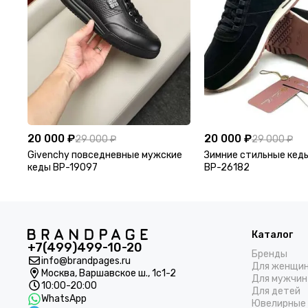
20 000 ₽
20 000 ₽
29 000 ₽
29 000 ₽
Givenchy повседневные мужские
Зимние стильные кеды
кеды BP-19097
BP-26182
Каталог
+7(499)499-10-20
Бренды
info@brandpages.ru
Для женщи
Москва,
Варшавское ш., 1с1-2
Для мужчин
10:00-20:00
Для детей
WhatsApp
Ювелирные 