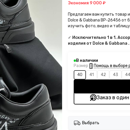
Экономия
9 000 ₽
Предлагаем вам купить товар 
Dolce & Gabbana BP-26456 от б
изучить фото, видео и таблиц
✓ Исключительно 1 в 1. Асс
изделия от Dolce & Gabbana 
В наличии
Помощь в выборе 
Размер
40
41
42
43
4
Заказ в один
Выбрать