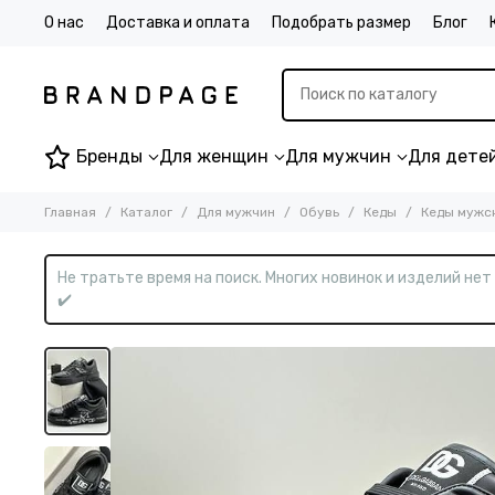
О нас
Доставка и оплата
Подобрать размер
Блог
Бренды
Для женщин
Для мужчин
Для дете
Главная
Каталог
Для мужчин
Обувь
Кеды
Кеды мужск
Не тратьте время на поиск. Многих новинок и изделий не
✔️