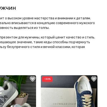
мужчин
ит о высоком уровне мастерства и внимании к деталям.
идеально вписываются в концепцию современного мужского
товность выделяться из толпы.
 презентом для мужчины, который ценит качество и стиль.
т решающее значение, такие кеды способны подчеркнуть
льзу безупречного стиля и вечной классики, которая
−33%
−