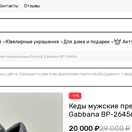
Контакты
Отзывы
й
Ювелирные украшения
Для дома и подарки
Акт
ие премиальные Dolce & Gabbana BP-26456
т на сайте. Напишите нам и мы выполним поиск необходимого товар
−31%
Кеды мужские пре
Gabbana BP-2645
20 000 ₽
29 000 ₽