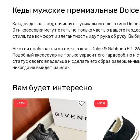
Кеды мужские премиальные Dolce
Каждая деталь кед, начиная от уникального логотипа Dolc
Эти кроссовки могут стать не только частью вашего гарде
стиля, где комфорт и элегантность идут рука об руку. Выб
Не стоит забывать и о том, что кеды Dolce & Gabbana BP-
Подобный аксессуар не только украсит его гардероб, но и
статус своего владельца и сделать его образ завершенным 
никогда не выйдет из моды.
Вам будет интересно
−31%
−31%