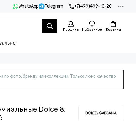
WhatsApp
Telegram
+7(499)499-10-20
Профиль
Избранное
Корзина
уально
а по фото, бренду или коллекции. Только люкс качество
миальные Dolce &
6