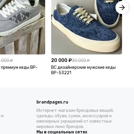
20 000 ₽
19
 000 ₽
30 000 ₽
or премиум кеды BP-
BC дизайнерские мужские кеды
Do
BP-53221
по
brandpages.ru
Интернет-магазин брендовых вещей,
ти
одежды, обуви, сумок, аксессуаров и
ювелирных украшений от известных
мировых люкс брендов.
Мы в социальных сетях