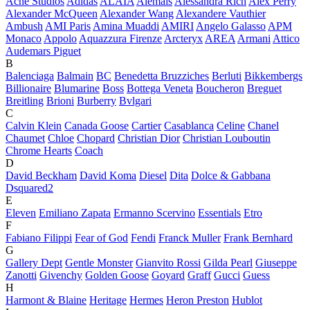
Acne Studios
Adidas
ALAÏA
Alemais
Alessandra Rich
Alex Perry
Alexander McQueen
Alexander Wang
Alexandere Vauthier
Ambush
AMI Paris
Amina Muaddi
AMIRI
Angelo Galasso
APM
Monaco
Appolo
Aquazzura Firenze
Arcteryx
AREA
Armani
Attico
Audemars Piguet
B
Balenciaga
Balmain
BC
Benedetta Bruzziches
Berluti
Bikkembergs
Billionaire
Blumarine
Boss
Bottega Veneta
Boucheron
Breguet
Breitling
Brioni
Burberry
Bvlgari
C
Calvin Klein
Canada Goose
Cartier
Casablanca
Celine
Chanel
Chaumet
Chloe
Chopard
Christian Dior
Christian Louboutin
Chrome Hearts
Coach
D
David Beckham
David Koma
Diesel
Dita
Dolce & Gabbana
Dsquared2
E
Eleven
Emiliano Zapata
Ermanno Scervino
Essentials
Etro
F
Fabiano Filippi
Fear of God
Fendi
Franck Muller
Frank Bernhard
G
Gallery Dept
Gentle Monster
Gianvito Rossi
Gilda Pearl
Giuseppe
Zanotti
Givenchy
Golden Goose
Goyard
Graff
Gucci
Guess
H
Harmont & Blaine
Heritage
Hermes
Heron Preston
Hublot