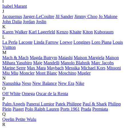
I
Isabel Marant
J
Jacquemus
Jaeger-LeCoultre
Jil Sander
Jimmy Choo
Jo Malone
John Dalia
Jordan
Joslin
K
Karen Walker
Karl Lagerfeld
Kenzo
Khaite
Kiton
Kuboraum
L
La Perla
Lacoste
Linda Farrow
Loewe
Longines
Loro Piana
Louis
Vuitton
M
Mach & Mach
Magda Butrym
Maiashi
Maison Margiela
Maison
Mihara Yasuhiro
Maje
Mandelli
Manolo Blahnik
Marc Jacobs
Marine Serre
Max Mara
Maybach
Messika
Michael Kors
Missoni
Miu Miu
Moncler
Mont Blanc
Moschino
Mugler
N
Nanushka
Neso
New Balance
New Era
Nike
O
Off White
Omega
Oscar de la Renta
P
Palm Angels
Panerai Lumior
Patek Philippe
Paul & Shark
Philipp
Plein
Piaget
Polo Ralph Lauren
Ports 1961
Prada
Premiata
Q
Qeelin Petite Wulu
R