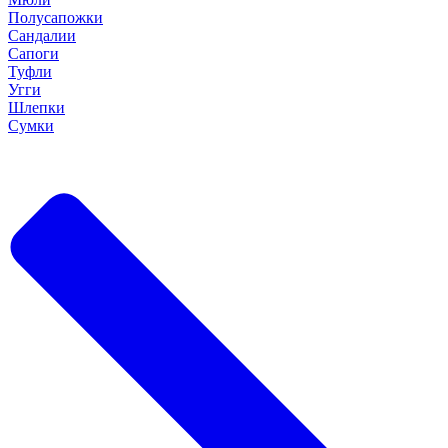
Полусапожки
Сандалии
Сапоги
Туфли
Угги
Шлепки
Сумки