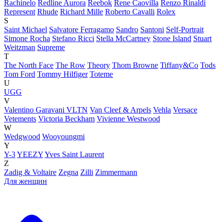
Rachinelo
Redline Aurora
Reebok
Rene Caovilla
Renzo Rinaldi
Represent
Rhude
Richard Mille
Roberto Cavalli
Rolex
S
Saint Michael
Salvatore Ferragamo
Sandro
Santoni
Self-Portrait
Simone Rocha
Stefano Ricci
Stella McCartney
Stone Island
Stuart
Weitzman
Supreme
T
The North Face
The Row
Theory
Thom Browne
Tiffany&Co
Tods
Tom Ford
Tommy Hilfiger
Toteme
U
UGG
V
Valentino Garavani VLTN
Van Cleef & Arpels
Vehla
Versace
Vetements
Victoria Beckham
Vivienne Westwood
W
Wedgwood
Wooyoungmi
Y
Y-3
YEEZY
Yves Saint Laurent
Z
Zadig & Voltaire
Zegna
Zilli
Zimmermann
Для женщин