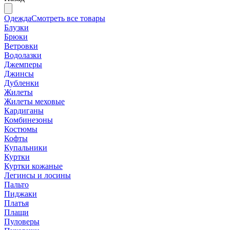
Одежда
Смотреть все товары
Блузки
Брюки
Ветровки
Водолазки
Джемперы
Джинсы
Дубленки
Жилеты
Жилеты меховые
Кардиганы
Комбинезоны
Костюмы
Кофты
Купальники
Куртки
Куртки кожаные
Легинсы и лосины
Пальто
Пиджаки
Платья
Плащи
Пуловеры