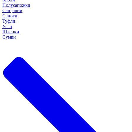
Полусапожки
Сандалии
Сапоги
Туфли
Угги
Шлепки
Сумки