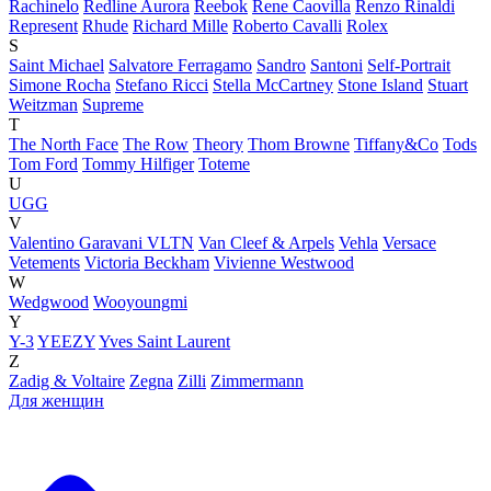
Rachinelo
Redline Aurora
Reebok
Rene Caovilla
Renzo Rinaldi
Represent
Rhude
Richard Mille
Roberto Cavalli
Rolex
S
Saint Michael
Salvatore Ferragamo
Sandro
Santoni
Self-Portrait
Simone Rocha
Stefano Ricci
Stella McCartney
Stone Island
Stuart
Weitzman
Supreme
T
The North Face
The Row
Theory
Thom Browne
Tiffany&Co
Tods
Tom Ford
Tommy Hilfiger
Toteme
U
UGG
V
Valentino Garavani VLTN
Van Cleef & Arpels
Vehla
Versace
Vetements
Victoria Beckham
Vivienne Westwood
W
Wedgwood
Wooyoungmi
Y
Y-3
YEEZY
Yves Saint Laurent
Z
Zadig & Voltaire
Zegna
Zilli
Zimmermann
Для женщин