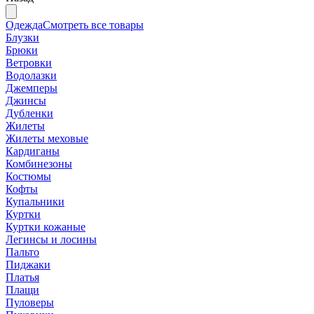
Одежда
Смотреть все товары
Блузки
Брюки
Ветровки
Водолазки
Джемперы
Джинсы
Дубленки
Жилеты
Жилеты меховые
Кардиганы
Комбинезоны
Костюмы
Кофты
Купальники
Куртки
Куртки кожаные
Легинсы и лосины
Пальто
Пиджаки
Платья
Плащи
Пуловеры