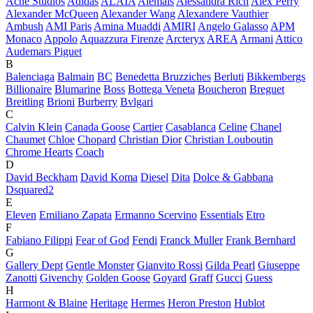
Acne Studios
Adidas
ALAÏA
Alemais
Alessandra Rich
Alex Perry
Alexander McQueen
Alexander Wang
Alexandere Vauthier
Ambush
AMI Paris
Amina Muaddi
AMIRI
Angelo Galasso
APM
Monaco
Appolo
Aquazzura Firenze
Arcteryx
AREA
Armani
Attico
Audemars Piguet
B
Balenciaga
Balmain
BC
Benedetta Bruzziches
Berluti
Bikkembergs
Billionaire
Blumarine
Boss
Bottega Veneta
Boucheron
Breguet
Breitling
Brioni
Burberry
Bvlgari
C
Calvin Klein
Canada Goose
Cartier
Casablanca
Celine
Chanel
Chaumet
Chloe
Chopard
Christian Dior
Christian Louboutin
Chrome Hearts
Coach
D
David Beckham
David Koma
Diesel
Dita
Dolce & Gabbana
Dsquared2
E
Eleven
Emiliano Zapata
Ermanno Scervino
Essentials
Etro
F
Fabiano Filippi
Fear of God
Fendi
Franck Muller
Frank Bernhard
G
Gallery Dept
Gentle Monster
Gianvito Rossi
Gilda Pearl
Giuseppe
Zanotti
Givenchy
Golden Goose
Goyard
Graff
Gucci
Guess
H
Harmont & Blaine
Heritage
Hermes
Heron Preston
Hublot