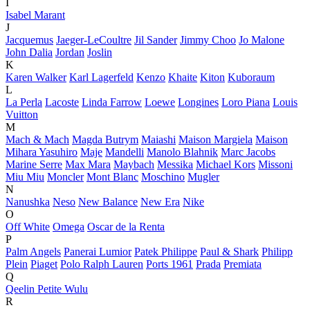
I
Isabel Marant
J
Jacquemus
Jaeger-LeCoultre
Jil Sander
Jimmy Choo
Jo Malone
John Dalia
Jordan
Joslin
K
Karen Walker
Karl Lagerfeld
Kenzo
Khaite
Kiton
Kuboraum
L
La Perla
Lacoste
Linda Farrow
Loewe
Longines
Loro Piana
Louis
Vuitton
M
Mach & Mach
Magda Butrym
Maiashi
Maison Margiela
Maison
Mihara Yasuhiro
Maje
Mandelli
Manolo Blahnik
Marc Jacobs
Marine Serre
Max Mara
Maybach
Messika
Michael Kors
Missoni
Miu Miu
Moncler
Mont Blanc
Moschino
Mugler
N
Nanushka
Neso
New Balance
New Era
Nike
O
Off White
Omega
Oscar de la Renta
P
Palm Angels
Panerai Lumior
Patek Philippe
Paul & Shark
Philipp
Plein
Piaget
Polo Ralph Lauren
Ports 1961
Prada
Premiata
Q
Qeelin Petite Wulu
R