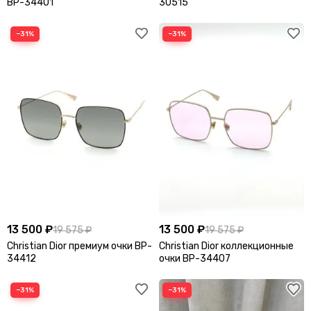
BP-34401
30515
−31%
−31%
13 500 ₽
13 500 ₽
19 575 ₽
19 575 ₽
Christian Dior премиум очки BP-
Christian Dior коллекционные
34412
очки BP-34407
−31%
−31%