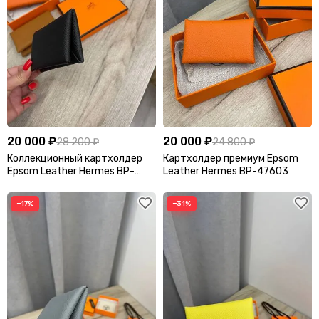
20 000 ₽
20 000 ₽
28 200 ₽
24 800 ₽
Коллекционный картхолдер
Картхолдер премиум Epsom
Epsom Leather Hermes BP-
Leather Hermes BP-47603
47604
−17%
−31%