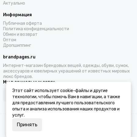
Актуально
Информация
Публичная оферта
Политика конфиденциальности
Обмен и возврат
Оптом
Дропшиппинг
brandpages.ru
Интернет-магазин брендовых вещей, одежды, обуви, сумок,
аксессуаров и ювелирных украшений от известных мировых
люкс брендов.
Мы в социальных сетях
Этот сайт использует cookie-файлы и другие
технологии, чтобы помочь Вам в навигации, а также
для предоставления лучшего пользовательского
опыта и анализа использования наших продуктов и
услуг.
2026 © BRANDPAGES.
Карта сайта
Принять