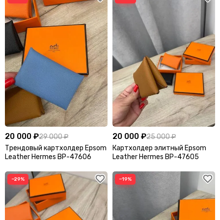
Через плечо
Шопперы
Эксклюзивные
20 000 ₽
20 000 ₽
29 000 ₽
25 000 ₽
Трендовый картхолдер Epsom
Картхолдер элитный Epsom
Leather Hermes BP-47606
Leather Hermes BP-47605
−29%
−19%