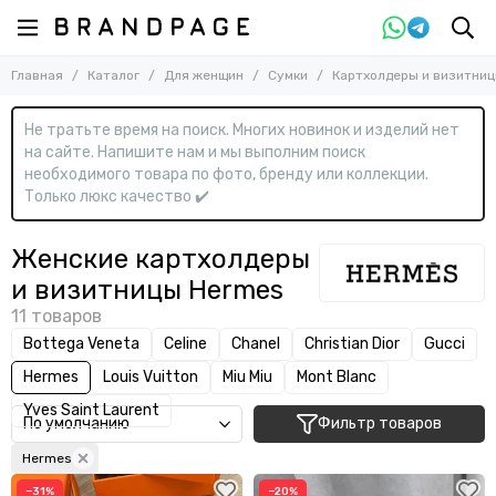
Назад
Назад
Главная
Каталог
Для женщин
Сумки
Картхолдеры и визитни
Для женщин
Сумки
Смотреть все товары
Смотреть все товары
Не тратьте время на поиск. Многих новинок и изделий нет
Одежда
Дорожные и чемоданы
на сайте. Напишите нам и мы выполним поиск
Обувь
Картхолдеры и визитницы
необходимого товара по фото, бренду или коллекции.
Сумки
Клатчи
Только люкс качество ✔️
Косметички
Аксессуары
Кошельки
Женские картхолдеры
Мессенджеры
и визитницы Hermes
Меховые
На ремне
Bottega Veneta
Celine
Chanel
Christian Dior
Gucci
Обложки для документов
Hermes
Louis Vuitton
Miu Miu
Mont Blanc
Папки
Поясные
Yves Saint Laurent
Фильтр товаров
Рюкзаки и портфели
Hermes
С ручками
Спортивные
−31%
−20%