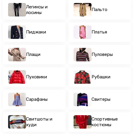
Шубы
Легинсы и
Юбки
Пальто
лосины
Пиджаки
Платья
Плащи
Пуловеры
Пуховики
Рубашки
Сарафаны
Свитеры
Свитшоты и
Спортивные
худи
костюмы