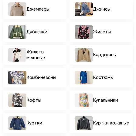
Куртки
Джемперы
Джинсы
Куртки кожаные
Легинсы и лосины
Пальто
Дубленки
Жилеты
Пиджаки
Платья
Плащи
Жилеты
Кардиганы
Пуловеры
меховые
Пуховики
Рубашки
Комбинезоны
Костюмы
Сарафаны
Свитеры
Свитшоты и худи
Спортивные костюмы
Кофты
Купальники
Топы
Туники
Футболки
Куртки
Куртки кожаные
Шорты