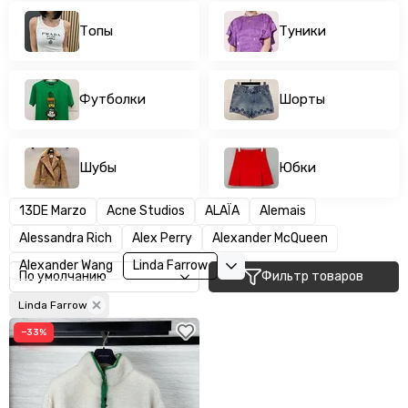
Топы
Туники
Футболки
Шорты
Шубы
Юбки
13DE Marzo
Acne Studios
ALAÏA
Alemais
Alessandra Rich
Alex Perry
Alexander McQueen
Alexander Wang
Linda Farrow
Фильтр товаров
Linda Farrow
−33%