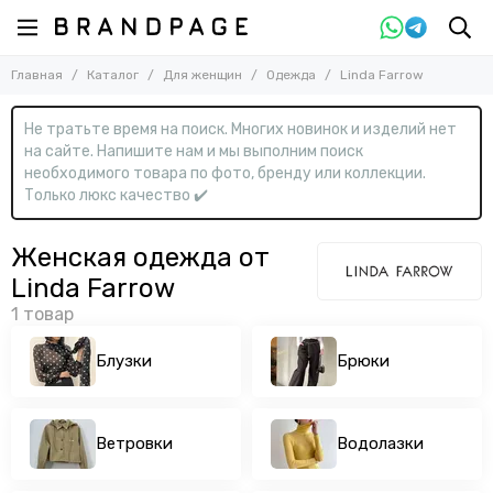
Назад
Назад
Главная
Каталог
Для женщин
Одежда
Linda Farrow
Для женщин
Одежда
Смотреть все товары
Смотреть все товары
Не тратьте время на поиск. Многих новинок и изделий нет
Одежда
Блузки
на сайте. Напишите нам и мы выполним поиск
Брюки
Обувь
необходимого товара по фото, бренду или коллекции.
Ветровки
Сумки
Только люкс качество ✔️
Водолазки
Аксессуары
Джемперы
Женская одежда от
Джинсы
Linda Farrow
Дубленки
Жилеты
Жилеты меховые
Блузки
Брюки
Кардиганы
Комбинезоны
Костюмы
Ветровки
Водолазки
Кофты
Купальники