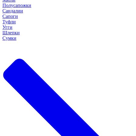
Полусапожки
Сандалии
Сапоги
Туфли
Угги
Шлепки
Сумки