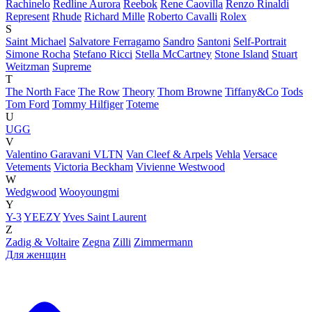
Rachinelo
Redline Aurora
Reebok
Rene Caovilla
Renzo Rinaldi
Represent
Rhude
Richard Mille
Roberto Cavalli
Rolex
S
Saint Michael
Salvatore Ferragamo
Sandro
Santoni
Self-Portrait
Simone Rocha
Stefano Ricci
Stella McCartney
Stone Island
Stuart
Weitzman
Supreme
T
The North Face
The Row
Theory
Thom Browne
Tiffany&Co
Tods
Tom Ford
Tommy Hilfiger
Toteme
U
UGG
V
Valentino Garavani VLTN
Van Cleef & Arpels
Vehla
Versace
Vetements
Victoria Beckham
Vivienne Westwood
W
Wedgwood
Wooyoungmi
Y
Y-3
YEEZY
Yves Saint Laurent
Z
Zadig & Voltaire
Zegna
Zilli
Zimmermann
Для женщин