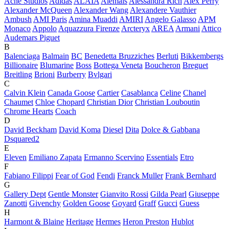
Acne Studios
Adidas
ALAÏA
Alemais
Alessandra Rich
Alex Perry
Alexander McQueen
Alexander Wang
Alexandere Vauthier
Ambush
AMI Paris
Amina Muaddi
AMIRI
Angelo Galasso
APM
Monaco
Appolo
Aquazzura Firenze
Arcteryx
AREA
Armani
Attico
Audemars Piguet
B
Balenciaga
Balmain
BC
Benedetta Bruzziches
Berluti
Bikkembergs
Billionaire
Blumarine
Boss
Bottega Veneta
Boucheron
Breguet
Breitling
Brioni
Burberry
Bvlgari
C
Calvin Klein
Canada Goose
Cartier
Casablanca
Celine
Chanel
Chaumet
Chloe
Chopard
Christian Dior
Christian Louboutin
Chrome Hearts
Coach
D
David Beckham
David Koma
Diesel
Dita
Dolce & Gabbana
Dsquared2
E
Eleven
Emiliano Zapata
Ermanno Scervino
Essentials
Etro
F
Fabiano Filippi
Fear of God
Fendi
Franck Muller
Frank Bernhard
G
Gallery Dept
Gentle Monster
Gianvito Rossi
Gilda Pearl
Giuseppe
Zanotti
Givenchy
Golden Goose
Goyard
Graff
Gucci
Guess
H
Harmont & Blaine
Heritage
Hermes
Heron Preston
Hublot