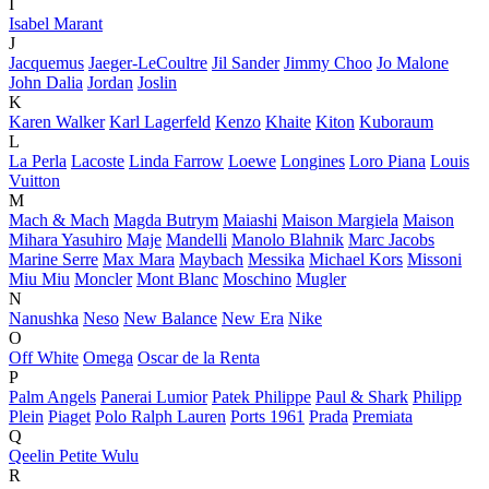
I
Isabel Marant
J
Jacquemus
Jaeger-LeCoultre
Jil Sander
Jimmy Choo
Jo Malone
John Dalia
Jordan
Joslin
K
Karen Walker
Karl Lagerfeld
Kenzo
Khaite
Kiton
Kuboraum
L
La Perla
Lacoste
Linda Farrow
Loewe
Longines
Loro Piana
Louis
Vuitton
M
Mach & Mach
Magda Butrym
Maiashi
Maison Margiela
Maison
Mihara Yasuhiro
Maje
Mandelli
Manolo Blahnik
Marc Jacobs
Marine Serre
Max Mara
Maybach
Messika
Michael Kors
Missoni
Miu Miu
Moncler
Mont Blanc
Moschino
Mugler
N
Nanushka
Neso
New Balance
New Era
Nike
O
Off White
Omega
Oscar de la Renta
P
Palm Angels
Panerai Lumior
Patek Philippe
Paul & Shark
Philipp
Plein
Piaget
Polo Ralph Lauren
Ports 1961
Prada
Premiata
Q
Qeelin Petite Wulu
R