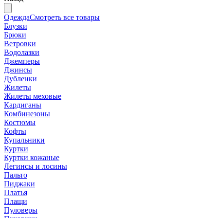
Одежда
Смотреть все товары
Блузки
Брюки
Ветровки
Водолазки
Джемперы
Джинсы
Дубленки
Жилеты
Жилеты меховые
Кардиганы
Комбинезоны
Костюмы
Кофты
Купальники
Куртки
Куртки кожаные
Легинсы и лосины
Пальто
Пиджаки
Платья
Плащи
Пуловеры