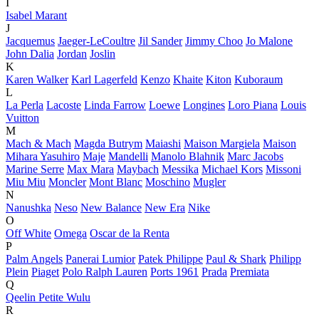
I
Isabel Marant
J
Jacquemus
Jaeger-LeCoultre
Jil Sander
Jimmy Choo
Jo Malone
John Dalia
Jordan
Joslin
K
Karen Walker
Karl Lagerfeld
Kenzo
Khaite
Kiton
Kuboraum
L
La Perla
Lacoste
Linda Farrow
Loewe
Longines
Loro Piana
Louis
Vuitton
M
Mach & Mach
Magda Butrym
Maiashi
Maison Margiela
Maison
Mihara Yasuhiro
Maje
Mandelli
Manolo Blahnik
Marc Jacobs
Marine Serre
Max Mara
Maybach
Messika
Michael Kors
Missoni
Miu Miu
Moncler
Mont Blanc
Moschino
Mugler
N
Nanushka
Neso
New Balance
New Era
Nike
O
Off White
Omega
Oscar de la Renta
P
Palm Angels
Panerai Lumior
Patek Philippe
Paul & Shark
Philipp
Plein
Piaget
Polo Ralph Lauren
Ports 1961
Prada
Premiata
Q
Qeelin Petite Wulu
R