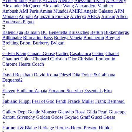
Acne Studios
Adidas
ALAÏA
Alemais
Alessandra Rich
Alex Perry
Alexander McQueen
Alexander Wang
Alexandere Vauthier
Ambush
AMI Paris
Amina Muaddi
AMIRI
Angelo Galasso
APM
Monaco
Appolo
Aquazzura Firenze
Arcteryx
AREA
Armani
Attico
Audemars Piguet
B
Balenciaga
Balmain
BC
Benedetta Bruzziches
Berluti
Bikkembergs
Billionaire
Blumarine
Boss
Bottega Veneta
Boucheron
Breguet
Breitling
Brioni
Burberry
Bvlgari
C
Calvin Klein
Canada Goose
Cartier
Casablanca
Celine
Chanel
Chaumet
Chloe
Chopard
Christian Dior
Christian Louboutin
Chrome Hearts
Coach
D
David Beckham
David Koma
Diesel
Dita
Dolce & Gabbana
Dsquared2
E
Eleven
Emiliano Zapata
Ermanno Scervino
Essentials
Etro
F
Fabiano Filippi
Fear of God
Fendi
Franck Muller
Frank Bernhard
G
Gallery Dept
Gentle Monster
Gianvito Rossi
Gilda Pearl
Giuseppe
Zanotti
Givenchy
Golden Goose
Goyard
Graff
Gucci
Guess
H
Harmont & Blaine
Heritage
Hermes
Heron Preston
Hublot