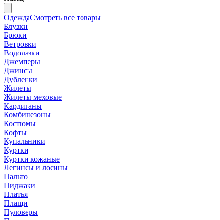
Одежда
Смотреть все товары
Блузки
Брюки
Ветровки
Водолазки
Джемперы
Джинсы
Дубленки
Жилеты
Жилеты меховые
Кардиганы
Комбинезоны
Костюмы
Кофты
Купальники
Куртки
Куртки кожаные
Легинсы и лосины
Пальто
Пиджаки
Платья
Плащи
Пуловеры