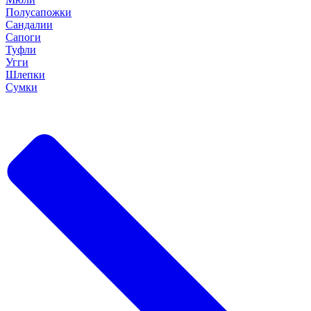
Полусапожки
Сандалии
Сапоги
Туфли
Угги
Шлепки
Сумки