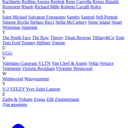
Rachinelo
Redline Aurora
Reebok
Rene Caovilla
Renzo Rinaldi
Represent
Rhude
Richard Mille
Roberto Cavalli
Rolex
S
Saint Michael
Salvatore Ferragamo
Sandro
Santoni
Self-Portrait
Simone Rocha
Stefano Ricci
Stella McCartney
Stone Island
Stuart
Weitzman
Supreme
T
The North Face
The Row
Theory
Thom Browne
Tiffany&Co
Tods
Tom Ford
Tommy Hilfiger
Toteme
U
UGG
V
Valentino Garavani VLTN
Van Cleef & Arpels
Vehla
Versace
Vetements
Victoria Beckham
Vivienne Westwood
W
Wedgwood
Wooyoungmi
Y
Y-3
YEEZY
Yves Saint Laurent
Z
Zadig & Voltaire
Zegna
Zilli
Zimmermann
Для женщин