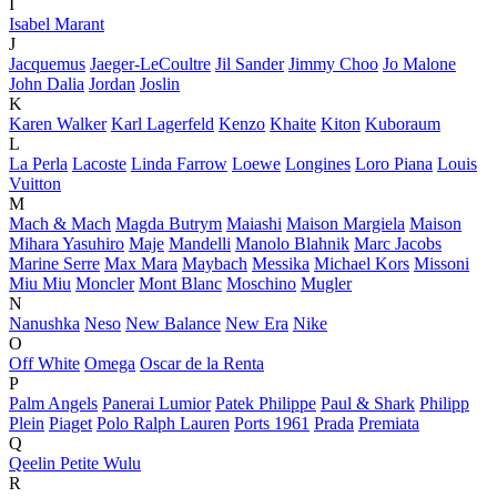
I
Isabel Marant
J
Jacquemus
Jaeger-LeCoultre
Jil Sander
Jimmy Choo
Jo Malone
John Dalia
Jordan
Joslin
K
Karen Walker
Karl Lagerfeld
Kenzo
Khaite
Kiton
Kuboraum
L
La Perla
Lacoste
Linda Farrow
Loewe
Longines
Loro Piana
Louis
Vuitton
M
Mach & Mach
Magda Butrym
Maiashi
Maison Margiela
Maison
Mihara Yasuhiro
Maje
Mandelli
Manolo Blahnik
Marc Jacobs
Marine Serre
Max Mara
Maybach
Messika
Michael Kors
Missoni
Miu Miu
Moncler
Mont Blanc
Moschino
Mugler
N
Nanushka
Neso
New Balance
New Era
Nike
O
Off White
Omega
Oscar de la Renta
P
Palm Angels
Panerai Lumior
Patek Philippe
Paul & Shark
Philipp
Plein
Piaget
Polo Ralph Lauren
Ports 1961
Prada
Premiata
Q
Qeelin Petite Wulu
R