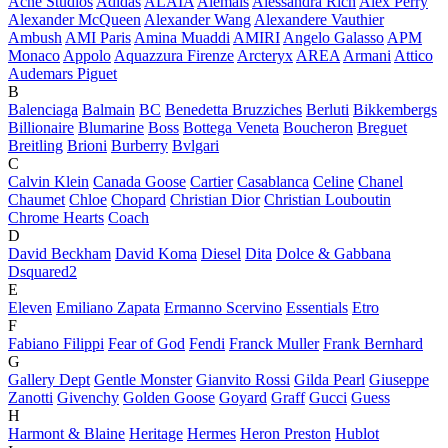
Acne Studios
Adidas
ALAÏA
Alemais
Alessandra Rich
Alex Perry
Alexander McQueen
Alexander Wang
Alexandere Vauthier
Ambush
AMI Paris
Amina Muaddi
AMIRI
Angelo Galasso
APM
Monaco
Appolo
Aquazzura Firenze
Arcteryx
AREA
Armani
Attico
Audemars Piguet
B
Balenciaga
Balmain
BC
Benedetta Bruzziches
Berluti
Bikkembergs
Billionaire
Blumarine
Boss
Bottega Veneta
Boucheron
Breguet
Breitling
Brioni
Burberry
Bvlgari
C
Calvin Klein
Canada Goose
Cartier
Casablanca
Celine
Chanel
Chaumet
Chloe
Chopard
Christian Dior
Christian Louboutin
Chrome Hearts
Coach
D
David Beckham
David Koma
Diesel
Dita
Dolce & Gabbana
Dsquared2
E
Eleven
Emiliano Zapata
Ermanno Scervino
Essentials
Etro
F
Fabiano Filippi
Fear of God
Fendi
Franck Muller
Frank Bernhard
G
Gallery Dept
Gentle Monster
Gianvito Rossi
Gilda Pearl
Giuseppe
Zanotti
Givenchy
Golden Goose
Goyard
Graff
Gucci
Guess
H
Harmont & Blaine
Heritage
Hermes
Heron Preston
Hublot