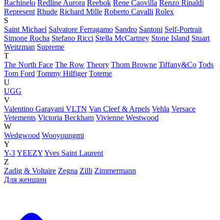
Rachinelo
Redline Aurora
Reebok
Rene Caovilla
Renzo Rinaldi
Represent
Rhude
Richard Mille
Roberto Cavalli
Rolex
S
Saint Michael
Salvatore Ferragamo
Sandro
Santoni
Self-Portrait
Simone Rocha
Stefano Ricci
Stella McCartney
Stone Island
Stuart
Weitzman
Supreme
T
The North Face
The Row
Theory
Thom Browne
Tiffany&Co
Tods
Tom Ford
Tommy Hilfiger
Toteme
U
UGG
V
Valentino Garavani VLTN
Van Cleef & Arpels
Vehla
Versace
Vetements
Victoria Beckham
Vivienne Westwood
W
Wedgwood
Wooyoungmi
Y
Y-3
YEEZY
Yves Saint Laurent
Z
Zadig & Voltaire
Zegna
Zilli
Zimmermann
Для женщин