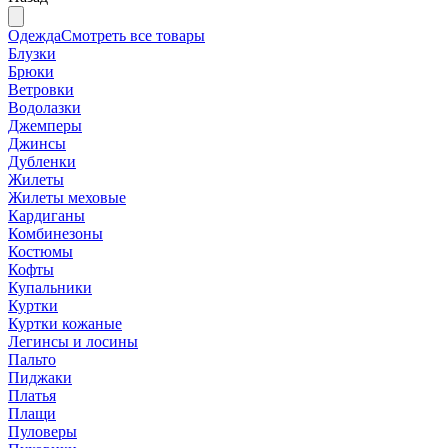
Одежда
Смотреть все товары
Блузки
Брюки
Ветровки
Водолазки
Джемперы
Джинсы
Дубленки
Жилеты
Жилеты меховые
Кардиганы
Комбинезоны
Костюмы
Кофты
Купальники
Куртки
Куртки кожаные
Легинсы и лосины
Пальто
Пиджаки
Платья
Плащи
Пуловеры