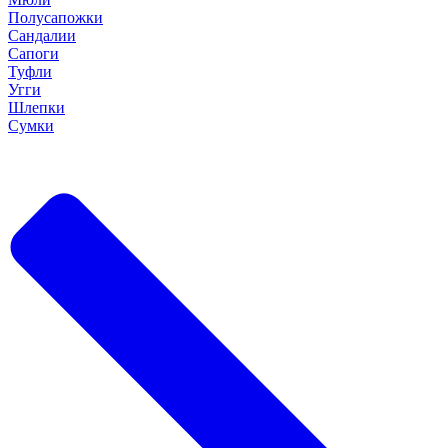
Полусапожки
Сандалии
Сапоги
Туфли
Угги
Шлепки
Сумки