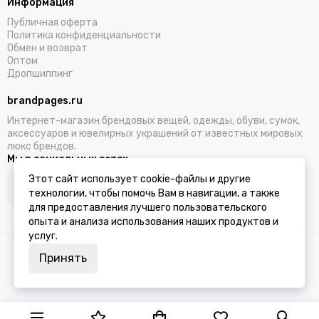
Информация
Публичная оферта
Политика конфиденциальности
Обмен и возврат
Оптом
Дропшиппинг
brandpages.ru
Интернет-магазин брендовых вещей, одежды, обуви, сумок,
аксессуаров и ювелирных украшений от известных мировых
люкс брендов.
Мы в социальных сетях
Этот сайт использует cookie-файлы и другие
технологии, чтобы помочь Вам в навигации, а также
для предоставления лучшего пользовательского
опыта и анализа использования наших продуктов и
услуг.
2026 © BRANDPAGES.
Карта сайта
Принять