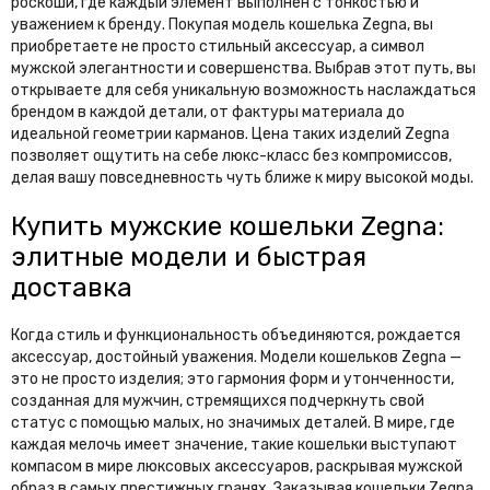
роскоши, где каждый элемент выполнен с тонкостью и
уважением к бренду. Покупая модель кошелька Zegna, вы
приобретаете не просто стильный аксессуар, а символ
мужской элегантности и совершенства. Выбрав этот путь, вы
открываете для себя уникальную возможность наслаждаться
брендом в каждой детали, от фактуры материала до
идеальной геометрии карманов. Цена таких изделий Zegna
позволяет ощутить на себе люкс-класс без компромиссов,
делая вашу повседневность чуть ближе к миру высокой моды.
Купить мужские кошельки Zegna:
элитные модели и быстрая
доставка
Когда стиль и функциональность объединяются, рождается
аксессуар, достойный уважения. Модели кошельков Zegna —
это не просто изделия; это гармония форм и утонченности,
созданная для мужчин, стремящихся подчеркнуть свой
статус с помощью малых, но значимых деталей. В мире, где
каждая мелочь имеет значение, такие кошельки выступают
компасом в мире люксовых аксессуаров, раскрывая мужской
образ в самых престижных гранях. Заказывая кошельки Zegna,