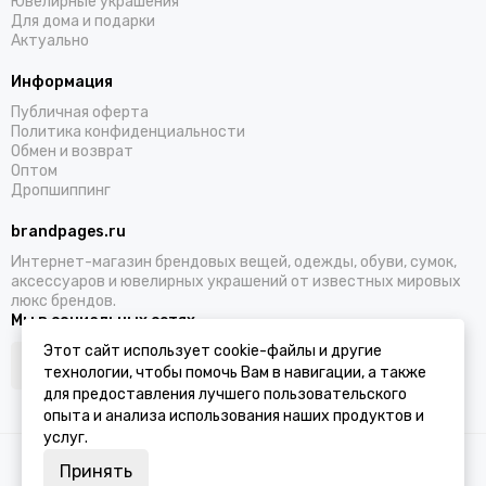
Ювелирные украшения
Для дома и подарки
Актуально
Информация
Публичная оферта
Политика конфиденциальности
Обмен и возврат
Оптом
Дропшиппинг
brandpages.ru
Интернет-магазин брендовых вещей, одежды, обуви, сумок,
аксессуаров и ювелирных украшений от известных мировых
люкс брендов.
Мы в социальных сетях
Этот сайт использует cookie-файлы и другие
технологии, чтобы помочь Вам в навигации, а также
для предоставления лучшего пользовательского
опыта и анализа использования наших продуктов и
услуг.
2026 © BRANDPAGES.
Карта сайта
Принять