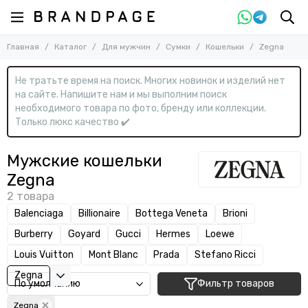
Назад
Назад
Главная
Каталог
Для мужчин
Сумки
Кошельки
Zegna
Для мужчин
Сумки
Смотреть все товары
Смотреть все товары
Не тратьте время на поиск. Многих новинок и изделий нет
Одежда
Барсетки
на сайте. Напишите нам и мы выполним поиск
Обувь
Дорожные и чемоданы
необходимого товара по фото, бренду или коллекции.
Сумки
Картхолдеры и визитницы
Только люкс качество ✔️
Косметички
Аксессуары
Кошельки
Мужские кошельки
Мессенджеры
Zegna
На ремне
Обложки для документов
Balenciaga
Billionaire
Bottega Veneta
Brioni
Папки
Burberry
Goyard
Gucci
Hermes
Loewe
Поясные
Рюкзаки и портфели
Louis Vuitton
Mont Blanc
Prada
Stefano Ricci
С ручками
Zegna
Фильтр товаров
Спортивные
Через плечо
Zegna