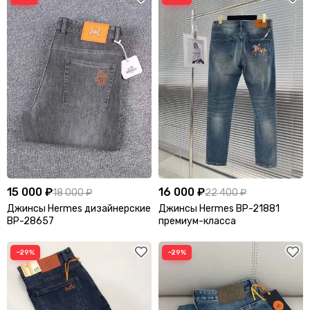
Пуховики
Рубашки
Свитеры
Свитшоты, кофты и худи
Спортивные костюмы
Футболки
Шорты
Кардиганы
Поло
15 000 ₽
16 000 ₽
18 000 ₽
22 400 ₽
Джинсы Hermes дизайнерские
Джинсы Hermes BP-21881
BP-28657
премиум-класса
−29%
−29%