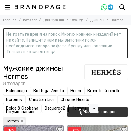
Назад
Назад
Главная
Каталог
Для мужчин
Одежда
Джинсы
Hermes
Для мужчин
Одежда
Смотреть все товары
Смотреть все товары
Не тратьте время на поиск. Многих новинок и изделий нет
Одежда
Брюки
на сайте. Напишите нам и мы выполним поиск
Ветровки
Обувь
необходимого товара по фото, бренду или коллекции.
Водолазки
Сумки
Только люкс качество ✔️
Джемперы
Аксессуары
Джинсы
Мужские джинсы
Дубленки
Hermes
Жилеты
Костюмы
Balenciaga
Bottega Veneta
Brioni
Brunello Cucinelli
Куртки
Burberry
Christian Dior
Chrome Hearts
Куртки кожаные
Нижнее белье
Dolce & Gabbana
Dsquared2
Hermes
Фильтр товаров
Пальто
Hermes
Пиджаки
Пуловеры
−17%
−29%