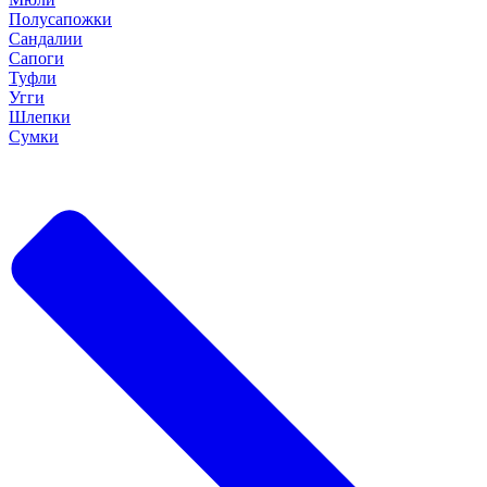
Полусапожки
Сандалии
Сапоги
Туфли
Угги
Шлепки
Сумки