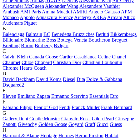
Acne Studios
Adidas
ALAÏA
Alemais
Alessandra Rich
Alex Perry
Alexander McQueen
Alexander Wang
Alexandere Vauthier
Ambush
AMI Paris
Amina Muaddi
AMIRI
Angelo Galasso
APM
Monaco
Appolo
Aquazzura Firenze
Arcteryx
AREA
Armani
Attico
Audemars Piguet
B
Balenciaga
Balmain
BC
Benedetta Bruzziches
Berluti
Bikkembergs
Billionaire
Blumarine
Boss
Bottega Veneta
Boucheron
Breguet
Breitling
Brioni
Burberry
Bvlgari
C
Calvin Klein
Canada Goose
Cartier
Casablanca
Celine
Chanel
Chaumet
Chloe
Chopard
Christian Dior
Christian Louboutin
Chrome Hearts
Coach
D
David Beckham
David Koma
Diesel
Dita
Dolce & Gabbana
Dsquared2
E
Eleven
Emiliano Zapata
Ermanno Scervino
Essentials
Etro
F
Fabiano Filippi
Fear of God
Fendi
Franck Muller
Frank Bernhard
G
Gallery Dept
Gentle Monster
Gianvito Rossi
Gilda Pearl
Giuseppe
Zanotti
Givenchy
Golden Goose
Goyard
Graff
Gucci
Guess
H
Harmont & Blaine
Heritage
Hermes
Heron Preston
Hublot