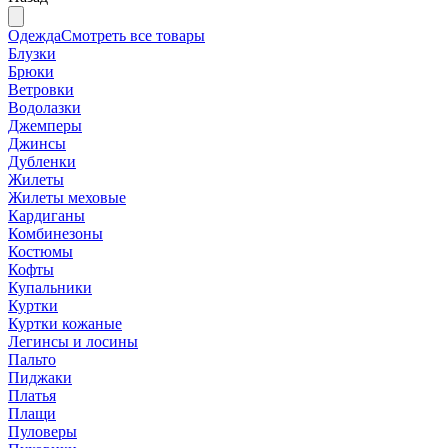
Одежда
Смотреть все товары
Блузки
Брюки
Ветровки
Водолазки
Джемперы
Джинсы
Дубленки
Жилеты
Жилеты меховые
Кардиганы
Комбинезоны
Костюмы
Кофты
Купальники
Куртки
Куртки кожаные
Легинсы и лосины
Пальто
Пиджаки
Платья
Плащи
Пуловеры