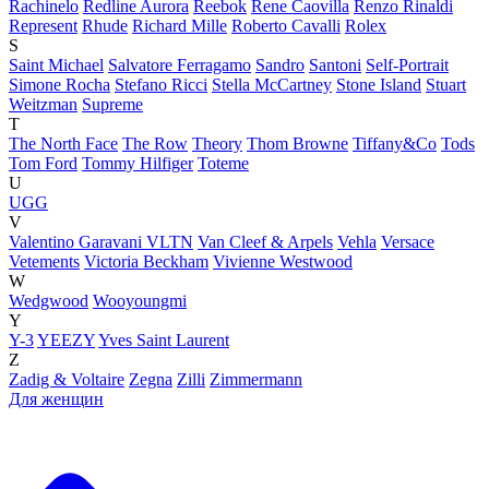
Rachinelo
Redline Aurora
Reebok
Rene Caovilla
Renzo Rinaldi
Represent
Rhude
Richard Mille
Roberto Cavalli
Rolex
S
Saint Michael
Salvatore Ferragamo
Sandro
Santoni
Self-Portrait
Simone Rocha
Stefano Ricci
Stella McCartney
Stone Island
Stuart
Weitzman
Supreme
T
The North Face
The Row
Theory
Thom Browne
Tiffany&Co
Tods
Tom Ford
Tommy Hilfiger
Toteme
U
UGG
V
Valentino Garavani VLTN
Van Cleef & Arpels
Vehla
Versace
Vetements
Victoria Beckham
Vivienne Westwood
W
Wedgwood
Wooyoungmi
Y
Y-3
YEEZY
Yves Saint Laurent
Z
Zadig & Voltaire
Zegna
Zilli
Zimmermann
Для женщин