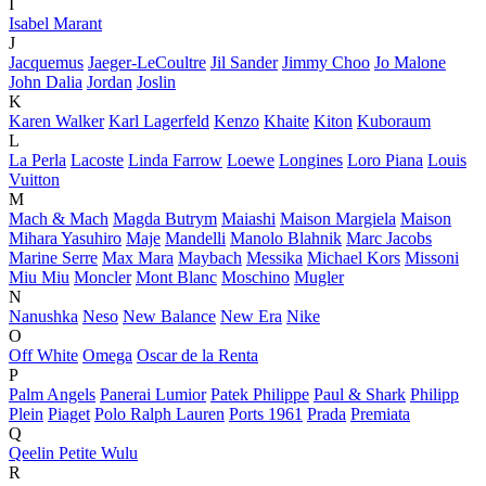
I
Isabel Marant
J
Jacquemus
Jaeger-LeCoultre
Jil Sander
Jimmy Choo
Jo Malone
John Dalia
Jordan
Joslin
K
Karen Walker
Karl Lagerfeld
Kenzo
Khaite
Kiton
Kuboraum
L
La Perla
Lacoste
Linda Farrow
Loewe
Longines
Loro Piana
Louis
Vuitton
M
Mach & Mach
Magda Butrym
Maiashi
Maison Margiela
Maison
Mihara Yasuhiro
Maje
Mandelli
Manolo Blahnik
Marc Jacobs
Marine Serre
Max Mara
Maybach
Messika
Michael Kors
Missoni
Miu Miu
Moncler
Mont Blanc
Moschino
Mugler
N
Nanushka
Neso
New Balance
New Era
Nike
O
Off White
Omega
Oscar de la Renta
P
Palm Angels
Panerai Lumior
Patek Philippe
Paul & Shark
Philipp
Plein
Piaget
Polo Ralph Lauren
Ports 1961
Prada
Premiata
Q
Qeelin Petite Wulu
R