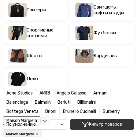
Свитшоты,
Свитеры
кофты и худи
Спортивные
Футболки
костюмы
Шорты
Кардиганы
Поло
Acne Studios
AMIRI
Angelo Galasso
Armani
Balenciaga
Balmain
Berluti
Billionaire
Bottega Veneta
Brioni
Brunello Cucinelli
Burberry
Maison Margiela
Фильтр товаров
Maison Margiela