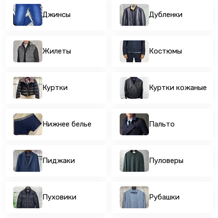
Пуховики
Джинсы
Дубленки
Рубашки
Свитеры
Свитшоты, кофты и худи
Жилеты
Костюмы
Спортивные костюмы
Футболки
Шорты
Куртки
Куртки кожаные
Кардиганы
Поло
Нижнее белье
Пальто
Пиджаки
Пуловеры
Пуховики
Рубашки