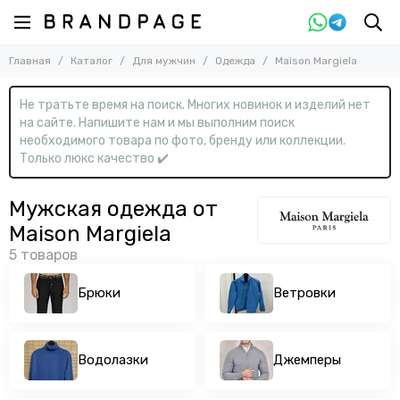
Назад
Назад
Главная
Каталог
Для мужчин
Одежда
Maison Margiela
Для мужчин
Одежда
Смотреть все товары
Смотреть все товары
Не тратьте время на поиск. Многих новинок и изделий нет
Одежда
Брюки
на сайте. Напишите нам и мы выполним поиск
Ветровки
Обувь
необходимого товара по фото, бренду или коллекции.
Водолазки
Сумки
Только люкс качество ✔️
Джемперы
Аксессуары
Джинсы
Мужская одежда от
Дубленки
Maison Margiela
Жилеты
Костюмы
Куртки
Брюки
Ветровки
Куртки кожаные
Нижнее белье
Пальто
Водолазки
Джемперы
Пиджаки
Пуловеры