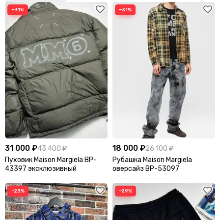
−31%
−31%
31 000 ₽
18 000 ₽
43 400 ₽
26 100 ₽
Пуховик Maison Margiela BP-
Рубашка Maison Margiela
43397 эксклюзивный
оверсайз BP-53097
−23%
−29%