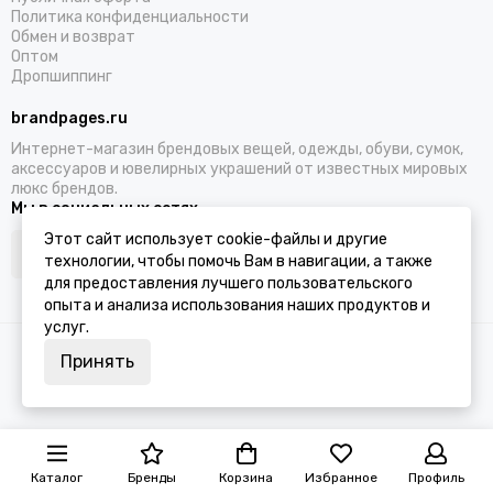
Политика конфиденциальности
Обмен и возврат
Оптом
Дропшиппинг
brandpages.ru
Интернет-магазин брендовых вещей, одежды, обуви, сумок,
аксессуаров и ювелирных украшений от известных мировых
люкс брендов.
Мы в социальных сетях
Этот сайт использует cookie-файлы и другие
технологии, чтобы помочь Вам в навигации, а также
для предоставления лучшего пользовательского
опыта и анализа использования наших продуктов и
услуг.
2026 © BRANDPAGES.
Карта сайта
Принять
Каталог
Бренды
Корзина
Избранное
Профиль